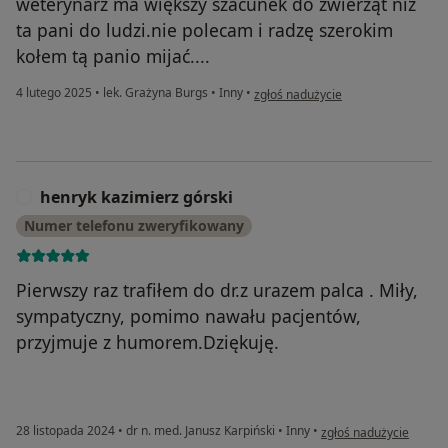
weterynarz ma większy szacunek do zwierząt niż
ta pani do ludzi.nie polecam i radzę szerokim
kołem tą panio mijać....
w opinii użytkownika grzegorz
4 lutego 2025
•
lek. Grażyna Burgs
•
Inny
•
zgłoś nadużycie
henryk kazimierz górski
H
Numer telefonu zweryfikowany
Pierwszy raz trafiłem do dr.z urazem palca . Miły,
sympatyczny, pomimo nawału pacjentów,
przyjmuje z humorem.Dziękuję.
w opinii użytkownika h
28 listopada 2024
•
dr n. med. Janusz Karpiński
•
Inny
•
zgłoś nadużycie