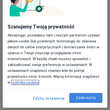
Marcin Szabelski
Internista, Kardiolog
1 opinia
Szanujemy Twoją prywatność
Akceptując, pozwalasz nam i naszym partnerom używać
Hanna Wilk-Manowiec
plików cookie (lub podobnych technologii) do zbierania
Internista, Kardiolog
danych do celów statystycznych i dostarczania treści w
2 opinie
oparciu o Twoje zwyczaje przeglądania stron
internetowych. W każdej chwili możesz sprawdzić i
zaktualizować swoje preferencje w ustawieniach. W
Sylwia Cichosz
ustawieniach znajdziesz również linki do polityk
Internista
prywatności stron trzecich. Więcej informacji znajdziesz
w
polityka cookies
+ 7 Specjalistów
Zaakceptuj
Edytuj ustawienia
Adres