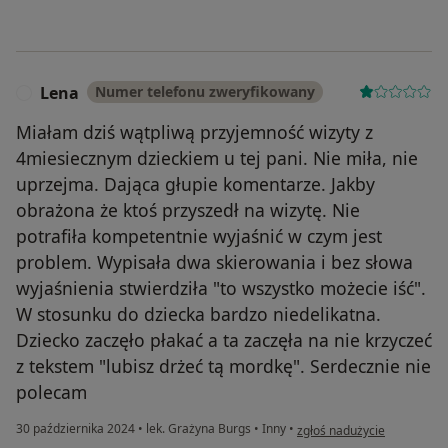
Lena
Numer telefonu zweryfikowany
L
Miałam dziś wątpliwą przyjemność wizyty z
4miesiecznym dzieckiem u tej pani. Nie miła, nie
uprzejma. Dająca głupie komentarze. Jakby
obrażona że ktoś przyszedł na wizytę. Nie
potrafiła kompetentnie wyjaśnić w czym jest
problem. Wypisała dwa skierowania i bez słowa
wyjaśnienia stwierdziła "to wszystko możecie iść".
W stosunku do dziecka bardzo niedelikatna.
Dziecko zaczęło płakać a ta zaczęła na nie krzyczeć
z tekstem "lubisz drżeć tą mordkę". Serdecznie nie
polecam
w opinii użytkownika Lena
30 października 2024
•
lek. Grażyna Burgs
•
Inny
•
zgłoś nadużycie