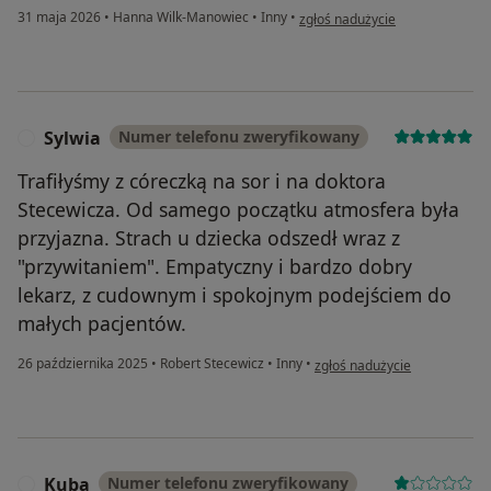
w opinii użytkownika ER
31 maja 2026
•
Hanna Wilk-Manowiec
•
Inny
•
zgłoś nadużycie
Sylwia
Numer telefonu zweryfikowany
S
Trafiłyśmy z córeczką na sor i na doktora
Stecewicza. Od samego początku atmosfera była
przyjazna. Strach u dziecka odszedł wraz z
"przywitaniem". Empatyczny i bardzo dobry
lekarz, z cudownym i spokojnym podejściem do
małych pacjentów.
w opinii użytkownika Sylwia
26 października 2025
•
Robert Stecewicz
•
Inny
•
zgłoś nadużycie
Kuba
Numer telefonu zweryfikowany
K