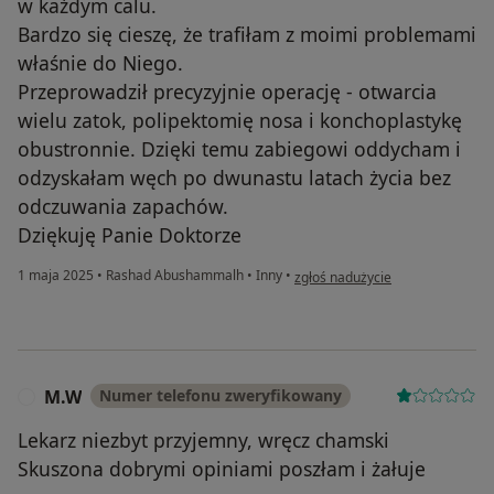
w każdym calu.
Bardzo się cieszę, że trafiłam z moimi problemami
właśnie do Niego.
Przeprowadził precyzyjnie operację - otwarcia
wielu zatok, polipektomię nosa i konchoplastykę
obustronnie. Dzięki temu zabiegowi oddycham i
odzyskałam węch po dwunastu latach życia bez
odczuwania zapachów.
Dziękuję Panie Doktorze
w opinii użytkownika Justyna
1 maja 2025
•
Rashad Abushammalh
•
Inny
•
zgłoś nadużycie
M.W
Numer telefonu zweryfikowany
M
Lekarz niezbyt przyjemny, wręcz chamski
Skuszona dobrymi opiniami poszłam i żałuje