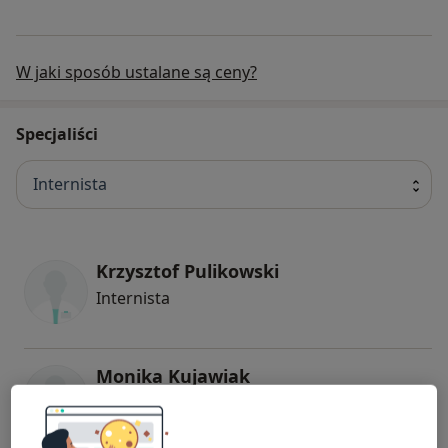
W jaki sposób ustalane są ceny?
Specjaliści
Internista
Krzysztof Pulikowski
Internista
Monika Kujawiak
Internista, Kardiolog
2 opinie