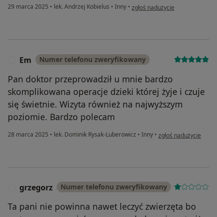
w opinii użytkownika M.W
29 marca 2025
•
lek. Andrzej Kobielus
•
Inny
•
zgłoś nadużycie
Em
Numer telefonu zweryfikowany
E
Pan doktor przeprowadził u mnie bardzo
skomplikowana operacje dzieki której żyje i czuje
się świetnie. Wizyta również na najwyższym
poziomie. Bardzo polecam
w opinii użytkownika
28 marca 2025
•
lek. Dominik Rysak-Luberowicz
•
Inny
•
zgłoś nadużycie
grzegorz
Numer telefonu zweryfikowany
G
Ta pani nie powinna nawet leczyć zwierzęta bo