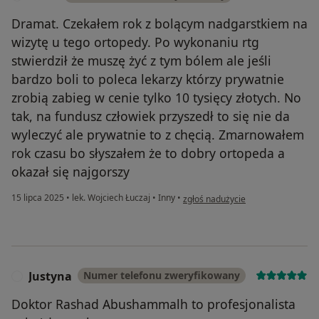
Dramat. Czekałem rok z bolącym nadgarstkiem na
wizytę u tego ortopedy. Po wykonaniu rtg
stwierdził że muszę żyć z tym bólem ale jeśli
bardzo boli to poleca lekarzy którzy prywatnie
zrobią zabieg w cenie tylko 10 tysięcy złotych. No
tak, na fundusz człowiek przyszedł to się nie da
wyleczyć ale prywatnie to z chęcią. Zmarnowałem
rok czasu bo słyszałem że to dobry ortopeda a
okazał się najgorszy
w opinii użytkownika Kuba
15 lipca 2025
•
lek. Wojciech Łuczaj
•
Inny
•
zgłoś nadużycie
Justyna
Numer telefonu zweryfikowany
J
Doktor Rashad Abushammalh to profesjonalista