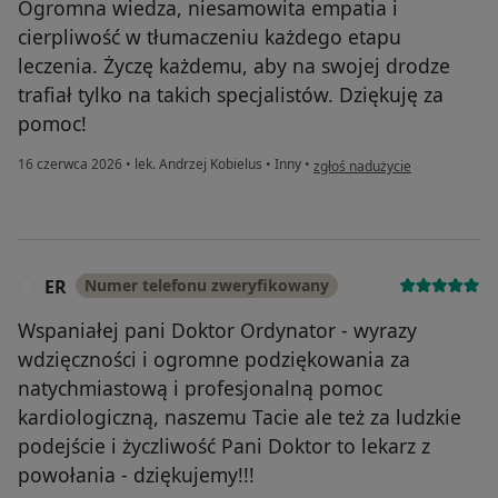
Ogromna wiedza, niesamowita empatia i
cierpliwość w tłumaczeniu każdego etapu
leczenia. Życzę każdemu, aby na swojej drodze
trafiał tylko na takich specjalistów. Dziękuję za
pomoc!
w opinii użytkownika Karol
16 czerwca 2026
•
lek. Andrzej Kobielus
•
Inny
•
zgłoś nadużycie
ER
Numer telefonu zweryfikowany
E
Wspaniałej pani Doktor Ordynator - wyrazy
wdzięczności i ogromne podziękowania za
natychmiastową i profesjonalną pomoc
kardiologiczną, naszemu Tacie ale też za ludzkie
podejście i życzliwość Pani Doktor to lekarz z
powołania - dziękujemy!!!