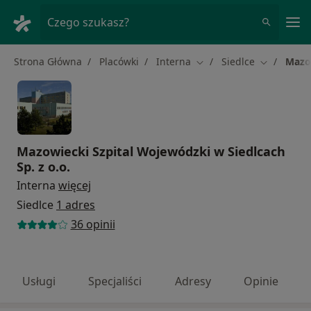
Me
Czego szukasz?
Strona Główna
Placówki
Interna
Siedlce
Mazow
Zmień miasto
Zmień mia
Mazowiecki Szpital Wojewódzki w Siedlcach
Sp. z o.o.
Interna
więcej
Siedlce
1 adres
36 opinii
Usługi
Specjaliści
Adresy
Opinie