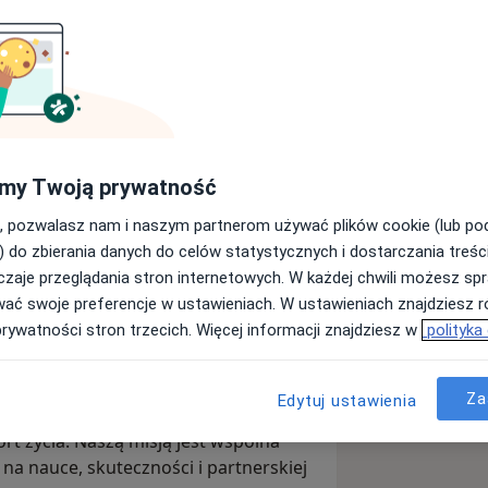
Wyślij wiadomość
my Twoją prywatność
Adresy
Opinie
, pozwalasz nam i naszym partnerom używać plików cookie (lub p
) do zbierania danych do celów statystycznych i dostarczania treśc
zaje przeglądania stron internetowych. W każdej chwili możesz spr
nie otyłości
wać swoje preferencje w ustawieniach. W ustawieniach znajdziesz ró
prywatności stron trzecich. Więcej informacji znajdziesz w
polityka
 medycyna spotyka się z empatią, a
Za
Edytuj ustawienia
em. Pomagamy osobom z nadwagą i
rt życia. Naszą misją jest wspólna
a nauce, skuteczności i partnerskiej