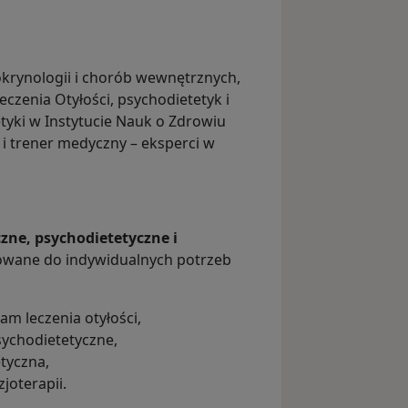
dokrynologii i chorób wewnętrznych,
czenia Otyłości, psychodietetyk i
etyki w Instytucie Nauk o Zdrowiu
 i trener medyczny – eksperci w
czne, psychodietetyczne i
sowane do indywidualnych potrzeb
m leczenia otyłości,
sychodietetyczne,
etyczna,
joterapii.