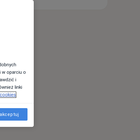
odobnych
i w oparciu o
awdzić i
wnież linki
 cookies
akceptuj