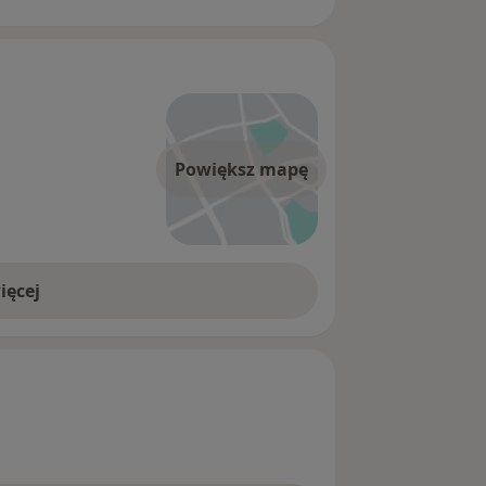
Powiększ mapę
ięcej