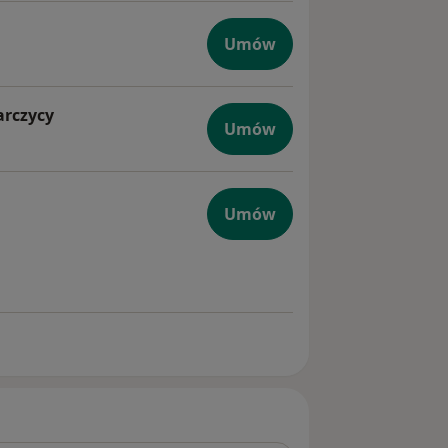
Umów
arczycy
Umów
giczna + USG tarczycy
Umów
etetyczna