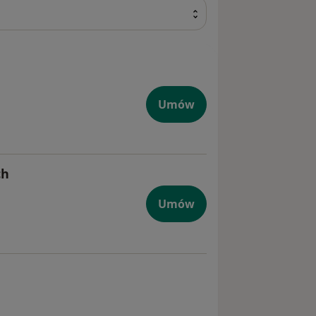
Umów
ch
Umów