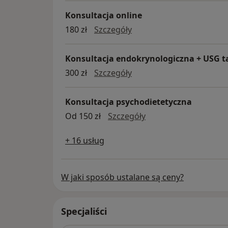
Konsultacja online
konsultacja online
180 zł
Szczegóły
Konsultacja endokrynologiczna + USG t
konsultacja endokrynolo
300 zł
Szczegóły
Konsultacja psychodietetyczna
Konsultacja psychodi
Od 150 zł
Szczegóły
+ 16 usług
W jaki sposób ustalane są ceny?
Specjaliści