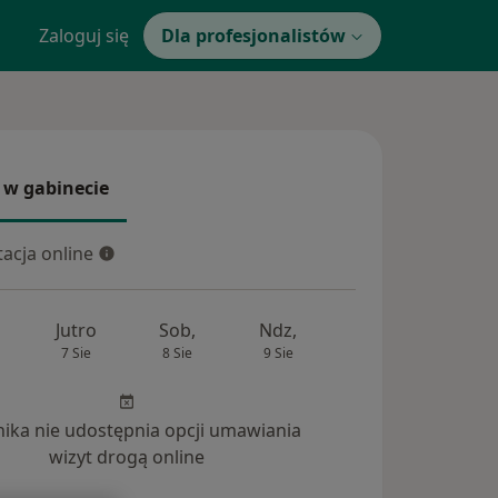
Zaloguj się
Dla profesjonalistów
 w gabinecie
 gabinecie
acja online
cja online
Jutro
Sob,
Ndz,
Pon,
Wt,
7 Sie
8 Sie
9 Sie
10 Sie
11 Si
inika nie udostępnia opcji umawiania
wizyt drogą online