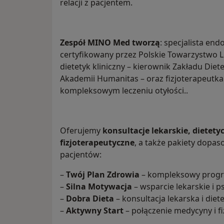
relacji z pacjentem.
Zespół MINO Med tworzą
: specjalista en
certyfikowany przez Polskie Towarzystwo Le
dietetyk kliniczny – kierownik Zakładu Diet
Akademii Humanitas – oraz fizjoterapeutka
kompleksowym leczeniu otyłości..
Oferujemy
konsultacje lekarskie, dietety
fizjoterapeutyczne
, a także pakiety dopa
pacjentów:
–
Twój Plan Zdrowia
– kompleksowy progra
–
Silna Motywacja
– wsparcie lekarskie i p
–
Dobra Dieta
– konsultacja lekarska i diet
–
Aktywny Start
– połączenie medycyny i fiz