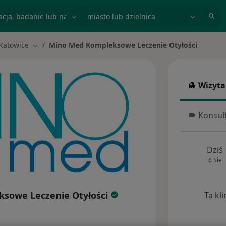
acja, badanie lub nazwisko
miasto lub dzielnica
Katowice
Mino Med Kompleksowe Leczenie Otyłości
ń miasto
Zmień miasto
Wizyta
Wizyta w
Konsult
Konsulta
Dziś
6 Sie
sowe Leczenie Otyłości
Ta kl