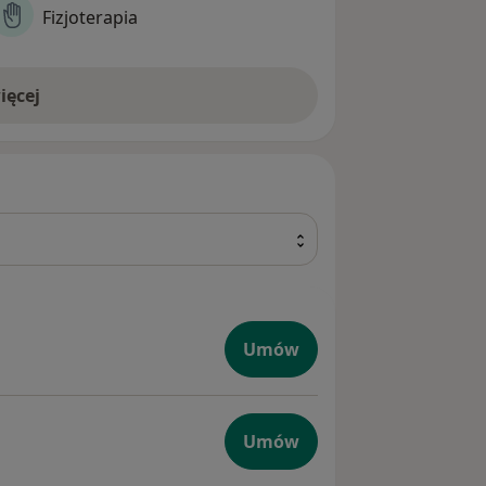
Fizjoterapia
ięcej
Umów
giczna
Umów
tyczna