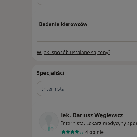
Wiele tysięcy pacjentów zawierzyło nam op
zdrowia.
Badania kierowców
W jaki sposób ustalane są ceny?
Specjaliści
Internista
lek. Dariusz Węglewicz
Internista, Lekarz medycyny spo
4 opinie