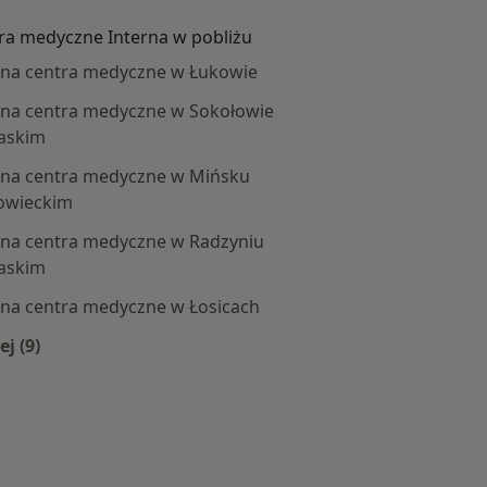
ra medyczne Interna w pobliżu
rna centra medyczne w Łukowie
rna centra medyczne w Sokołowie
askim
rna centra medyczne w Mińsku
owieckim
rna centra medyczne w Radzyniu
askim
rna centra medyczne w Łosicach
ej (9)
Więcej w kategorii: Centra medyczne Interna w pobliżu