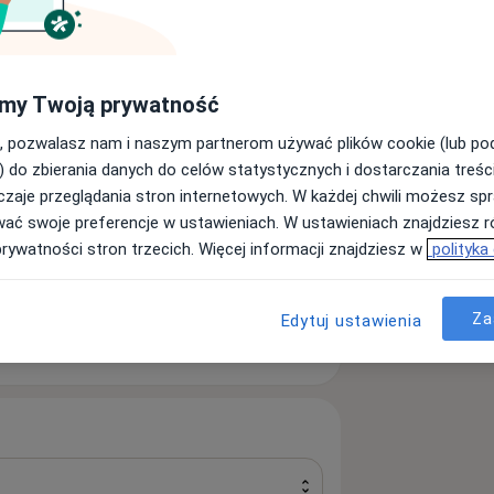
topeda
Szukaj innej specjalizacji
my Twoją prywatność
, pozwalasz nam i naszym partnerom używać plików cookie (lub p
) do zbierania danych do celów statystycznych i dostarczania treśc
zaje przeglądania stron internetowych. W każdej chwili możesz spr
wyższym europejskim poziomie,
wać swoje preferencje w ustawieniach. W ustawieniach znajdziesz ró
ających pacjentów. Czeka tu na
prywatności stron trzecich. Więcej informacji znajdziesz w
polityka
sny sprzęt placówka, przystosowana
iżu niej znajdują się dogodne miejsca
Za
Edytuj ustawienia
zięcza doskonałej kadrze lekarzy,
podejście do pacjenta. Reprezentują
adczenie, których zadaniem jest służyć
onsultacji i zabiegów.