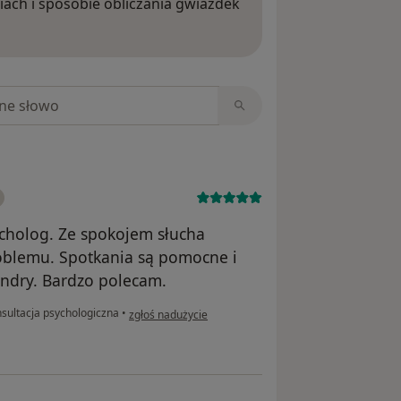
iach i sposobie obliczania gwiazdek
ięcej o opiniach
niach
cholog. Ze spokojem słucha
roblemu. Spotkania są pomocne i
andry. Bardzo polecam.
w opinii użytkownika Joanna
sultacja psychologiczna
•
zgłoś nadużycie