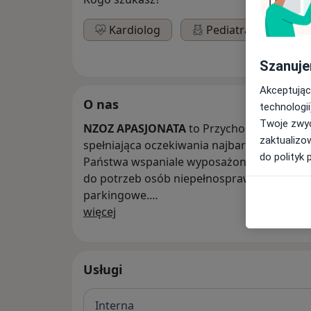
Kardiolog
Pediatra
Or
Szanuje
Akceptując
O nas
technologii
Twoje zwyc
NZOZ APASJONATA
to Przychodnia na naj
zaktualizo
spełniająca oczekiwania najbardziej wymag
do polityk 
Państwa wspaniale wyposażona w nowocze
do potrzeb osób niepełnosprawnych. W pobl
parkingowe.
O nas
więcej
Swoją dzisiejszą pozycję, przychodnia zawd
ceniących przede wszystkim profesjonalne 
oni najwyższą wiedzę, umiejętności i doświ
Usługi
radą, pomocą i troskliwą opieką w trakcie k
Interna