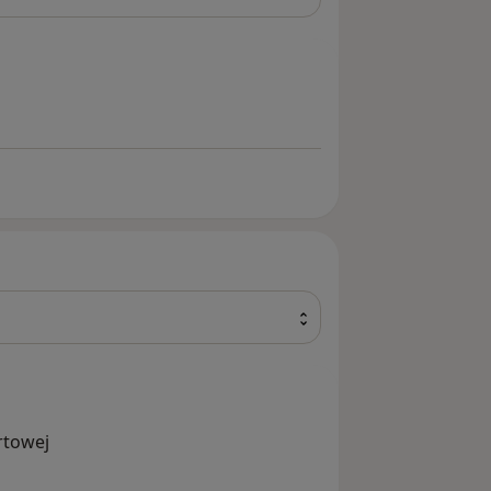
iekę i czuwanie nad ich stanem
rtowej