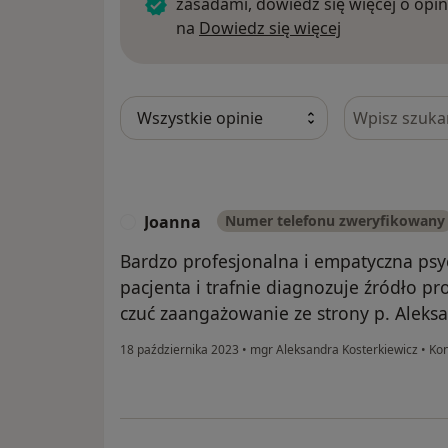
zasadami, dowiedz się więcej o opin
Dowiedz się w
na
Dowiedz się więcej
Szukaj w opi
Joanna
Numer telefonu zweryfikowany
J
Bardzo profesjonalna i empatyczna psy
pacjenta i trafnie diagnozuje źródło p
czuć zaangażowanie ze strony p. Aleks
18 października 2023
•
mgr Aleksandra Kosterkiewicz
•
Kon