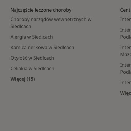
Najczęście leczone choroby
Cent
Choroby narządów wewnętrznych w
Inte
Siedlcach
Inte
Alergia w Siedlcach
Podl
Kamica nerkowa w Siedlcach
Inte
Maz
Otyłość w Siedlcach
Inte
Celiakia w Siedlcach
Podl
e centra medyczne
Więcej (15)
Inte
Więcej w kategorii: Najczęście leczone choroby
Więc