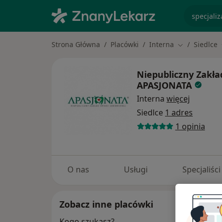
specjaliz
Strona Główna
Placówki
Interna
Siedlce
Zmień miasto
Niepubliczny Zakła
APASJONATA
Interna
więcej
Siedlce
1 adres
1 opinia
O nas
Usługi
Specjaliści
Zobacz inne placówki
Kogo szukasz?