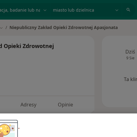
acja, badanie lub nazwisko
miasto lub dzielnica
Niepubliczny Zakład Opieki Zdrowotnej Apasjonata
Zmień miasto
d Opieki Zdrowotnej
Dziś
9 Sie
Ta kl
Adresy
Opinie