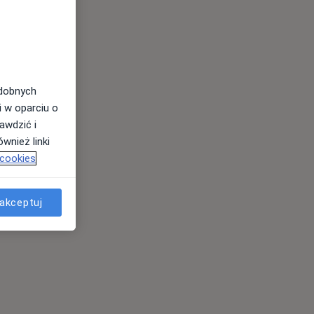
odobnych
i w oparciu o
awdzić i
wnież linki
 cookies
akceptuj