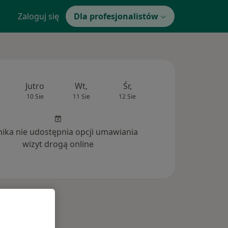
Zaloguj się
Dla profesjonalistów
Jutro
Wt,
Śr,
Czw,
Pt,
10 Sie
11 Sie
12 Sie
13 Sie
14 Si
inika nie udostępnia opcji umawiania
wizyt drogą online