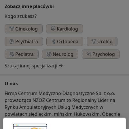
Zobacz inne placówki
Kogo szukasz?
Ginekolog
Kardiolog
Psychiatra
Ortopeda
Urolog
Pediatra
Neurolog
Psycholog
Szukaj innej specjalizacji
O nas
Firma Centrum Medyczno-Diagnostyczne Sp. z o.o.
prowadząca NZOZ Centrum to Regionalny Lider na
Rynku Ambulatoryjnych Usług Medycznych w
powiatach siedleckim, mińskim i łukowskim. Obecnie
obejmujemy opiekę ponad 55 tys. pacjentów w ramach
POZ, ponad 10 tys. dzieci w ramach Medycyny