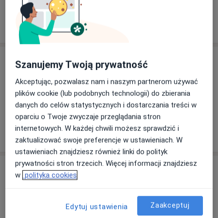
Szkolnej, prowadzonych jest 24 różnych poradni
O nas
specjalistycznych.
więcej
Posiadamy rozbudowaną bazę diagnostyczną
akredytowaną przez Ministerstwo Zdrowia,
Usługi
Szanujemy Twoją prywatność
laboratorium analityczne, pracownie
ultrasonograficzne, elektrodiagnostyki układu
Akceptując, pozwalasz nam i naszym partnerom używać
krążenia oraz centralnego układu nerwowego.
Konsultacja urologiczna
plików cookie (lub podobnych technologii) do zbierania
danych do celów statystycznych i dostarczania treści w
W swoich działaniach koncentrujemy się na ludziach
oparciu o Twoje zwyczaje przeglądania stron
znajdujących się w trudnej sytuacji życiowej, dlatego
internetowych. W każdej chwili możesz sprawdzić i
W jaki sposób ustalane są ceny?
też prowadzimy Zakład Opiekuńczo-Leczniczy.
zaktualizować swoje preferencje w ustawieniach. W
ustawieniach znajdziesz również linki do polityk
Jesteśmy jedyną na Mazowszu, poza aglomeracją
prywatności stron trzecich. Więcej informacji znajdziesz
Specjaliści
warszawską, jednostką prowadzącą program
w
polityka cookies
substytucyjnego leczenia metadonem dla osób
Lekarz rodzinny
uzależnionych od narkotyków opioidowych.
Zaakceptuj
Edytuj ustawienia