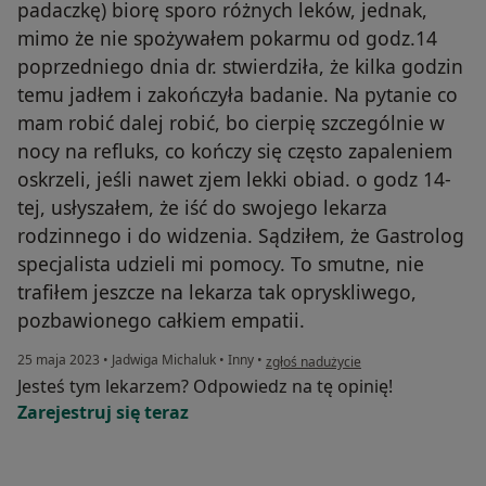
padaczkę) biorę sporo różnych leków, jednak,
mimo że nie spożywałem pokarmu od godz.14
poprzedniego dnia dr. stwierdziła, że kilka godzin
temu jadłem i zakończyła badanie. Na pytanie co
mam robić dalej robić, bo cierpię szczególnie w
nocy na refluks, co kończy się często zapaleniem
oskrzeli, jeśli nawet zjem lekki obiad. o godz 14-
tej, usłyszałem, że iść do swojego lekarza
rodzinnego i do widzenia. Sądziłem, że Gastrolog
specjalista udzieli mi pomocy. To smutne, nie
trafiłem jeszcze na lekarza tak opryskliwego,
pozbawionego całkiem empatii.
w opinii użytkownika Sławomir Ziare
25 maja 2023
•
Jadwiga Michaluk
•
Inny
•
zgłoś nadużycie
Jesteś tym lekarzem? Odpowiedz na tę opinię!
Zarejestruj się teraz