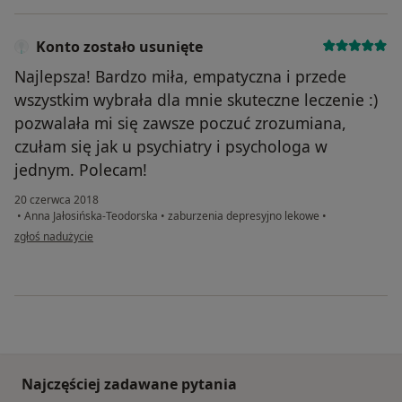
Konto zostało usunięte
Najlepsza! Bardzo miła, empatyczna i przede
wszystkim wybrała dla mnie skuteczne leczenie :)
pozwalała mi się zawsze poczuć zrozumiana,
czułam się jak u psychiatry i psychologa w
jednym. Polecam!
20 czerwca 2018
•
Anna Jałosińska-Teodorska
•
zaburzenia depresyjno lekowe
•
w opinii użytkownika Konto zostało usunięte
zgłoś nadużycie
Najczęściej zadawane pytania