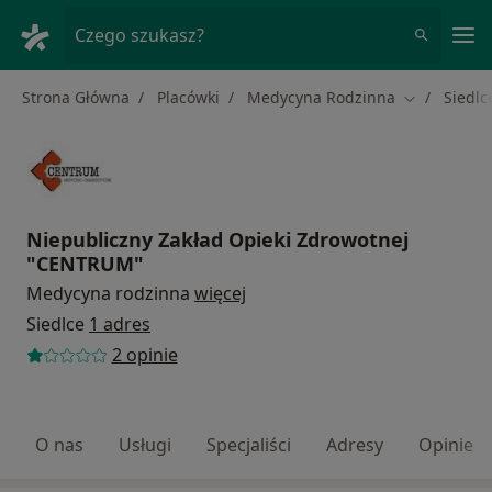
Me
Czego szukasz?
Strona Główna
Placówki
Medycyna Rodzinna
Siedlc
Zmień mias
Niepubliczny Zakład Opieki Zdrowotnej
"CENTRUM"
Medycyna rodzinna
więcej
Siedlce
1 adres
2 opinie
O nas
Usługi
Specjaliści
Adresy
Opinie