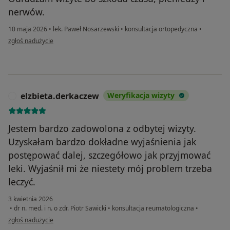
nerwów.
10 maja 2026
•
lek. Paweł Nosarzewski
•
konsultacja ortopedyczna
•
w opinii użytkownika Patrycja
zgłoś nadużycie
elzbieta.derkaczew
Weryfikacja wizyty
E
Jestem bardzo zadowolona z odbytej wizyty.
Uzyskałam bardzo dokładne wyjaśnienia jak
postępować dalej, szczegółowo jak przyjmować
leki. Wyjaśnił mi że niestety mój problem trzeba
leczyć.
3 kwietnia 2026
•
dr n. med. i n. o zdr. Piotr Sawicki
•
konsultacja reumatologiczna
•
w opinii użytkownika elzbieta.derkaczew
zgłoś nadużycie