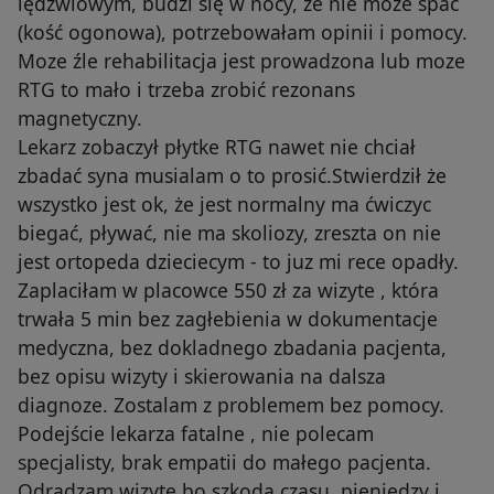
lędzwiowym, budzi się w nocy, że nie może spać
(kość ogonowa), potrzebowałam opinii i pomocy.
Moze źle rehabilitacja jest prowadzona lub moze
RTG to mało i trzeba zrobić rezonans
magnetyczny.
Lekarz zobaczył płytke RTG nawet nie chciał
zbadać syna musialam o to prosić.Stwierdził że
wszystko jest ok, że jest normalny ma ćwiczyc
biegać, pływać, nie ma skoliozy, zreszta on nie
jest ortopeda dzieciecym - to juz mi rece opadły.
Zaplaciłam w placowce 550 zł za wizyte , która
trwała 5 min bez zagłebienia w dokumentacje
medyczna, bez dokladnego zbadania pacjenta,
bez opisu wizyty i skierowania na dalsza
diagnoze. Zostalam z problemem bez pomocy.
Podejście lekarza fatalne , nie polecam
specjalisty, brak empatii do małego pacjenta.
Odradzam wizyte bo szkoda czasu, pieniedzy i