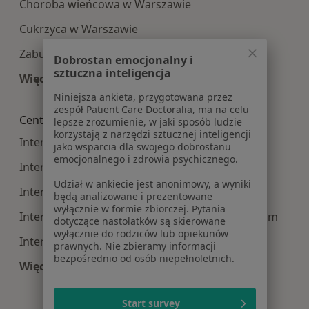
Choroba wieńcowa w Warszawie
Cukrzyca w Warszawie
Zaburzenia rytmu serca w Warszawie
Dobrostan emocjonalny i
sztuczna inteligencja
Więcej (15)
Więcej w kategorii: Najczęście leczone choroby
Niniejsza ankieta, przygotowana przez
zespół Patient Care Doctoralia, ma na celu
Centra medyczne Interna w pobliżu
lepsze zrozumienie, w jaki sposób ludzie
korzystają z narzędzi sztucznej inteligencji
Interna centra medyczne w Piasecznie
jako wsparcia dla swojego dobrostanu
emocjonalnego i zdrowia psychicznego.
Interna centra medyczne w Legionowie
Udział w ankiecie jest anonimowy, a wyniki
Interna centra medyczne w Otwocku
będą analizowane i prezentowane
wyłącznie w formie zbiorczej. Pytania
Interna centra medyczne w Mińsku Mazowieckim
dotyczące nastolatków są skierowane
wyłącznie do rodziców lub opiekunów
Interna centra medyczne w Wołominie
prawnych. Nie zbieramy informacji
bezpośrednio od osób niepełnoletnich.
Więcej (14)
Więcej w kategorii: Centra medyczne Interna w
Start survey