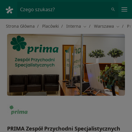
Me
Czego szukasz?
Strona Główna
Placówki
Interna
Warszawa
Pr
Zmień miasto
Zmień m
PRIMA Zespół Przychodni Specjalistycznych