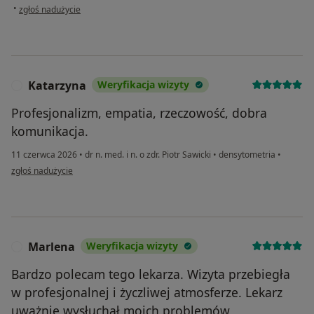
w opinii użytkownika Renata
•
zgłoś nadużycie
Katarzyna
Weryfikacja wizyty
K
Profesjonalizm, empatia, rzeczowość, dobra
komunikacja.
11 czerwca 2026
•
dr n. med. i n. o zdr. Piotr Sawicki
•
densytometria
•
w opinii użytkownika Katarzyna
zgłoś nadużycie
Marlena
Weryfikacja wizyty
M
Bardzo polecam tego lekarza. Wizyta przebiegła
w profesjonalnej i życzliwej atmosferze. Lekarz
uważnie wysłuchał moich problemów,