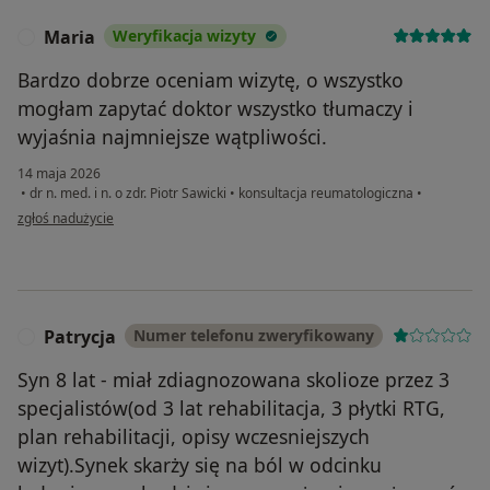
Maria
Weryfikacja wizyty
M
Bardzo dobrze oceniam wizytę, o wszystko
mogłam zapytać doktor wszystko tłumaczy i
wyjaśnia najmniejsze wątpliwości.
14 maja 2026
•
dr n. med. i n. o zdr. Piotr Sawicki
•
konsultacja reumatologiczna
•
w opinii użytkownika Maria
zgłoś nadużycie
Patrycja
Numer telefonu zweryfikowany
P
Syn 8 lat - miał zdiagnozowana skolioze przez 3
specjalistów(od 3 lat rehabilitacja, 3 płytki RTG,
plan rehabilitacji, opisy wczesniejszych
wizyt).Synek skarży się na ból w odcinku