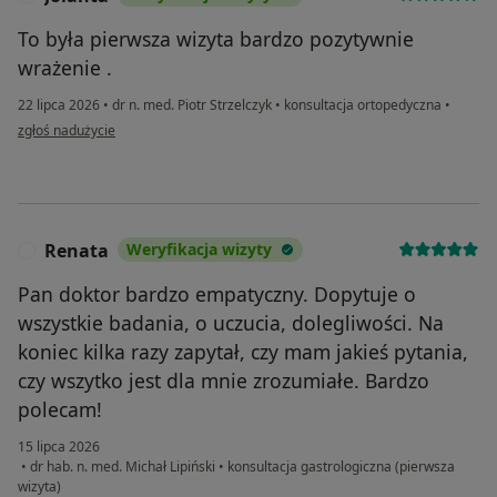
To była pierwsza wizyta bardzo pozytywnie
wrażenie .
22 lipca 2026
•
dr n. med. Piotr Strzelczyk
•
konsultacja ortopedyczna
•
w opinii użytkownika Jolanta
zgłoś nadużycie
Renata
Weryfikacja wizyty
R
Pan doktor bardzo empatyczny. Dopytuje o
wszystkie badania, o uczucia, dolegliwości. Na
koniec kilka razy zapytał, czy mam jakieś pytania,
czy wszytko jest dla mnie zrozumiałe. Bardzo
polecam!
15 lipca 2026
•
dr hab. n. med. Michał Lipiński
•
konsultacja gastrologiczna (pierwsza
wizyta)