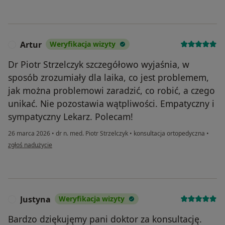
Artur
Weryfikacja wizyty
A
Dr Piotr Strzelczyk szczegółowo wyjaśnia, w
sposób zrozumiały dla laika, co jest problemem,
jak można problemowi zaradzić, co robić, a czego
unikać. Nie pozostawia wątpliwości. Empatyczny i
sympatyczny Lekarz. Polecam!
26 marca 2026
•
dr n. med. Piotr Strzelczyk
•
konsultacja ortopedyczna
•
w opinii użytkownika Artur
zgłoś nadużycie
Justyna
Weryfikacja wizyty
J
Bardzo dziękujęmy pani doktor za konsultację.