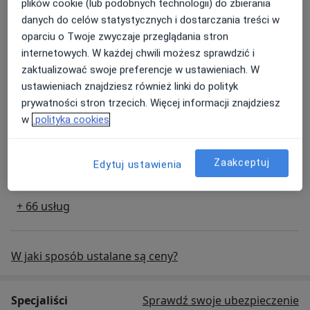
plików cookie (lub podobnych technologii) do zbierania
Konsultacja dermatologiczna
danych do celów statystycznych i dostarczania treści w
konsultacja dermatologiczna
Od 250 zł
Szczegóły
oparciu o Twoje zwyczaje przeglądania stron
internetowych. W każdej chwili możesz sprawdzić i
Umów
zaktualizować swoje preferencje w ustawieniach. W
ustawieniach znajdziesz również linki do polityk
prywatności stron trzecich. Więcej informacji znajdziesz
Konsultacja ginekologiczna
w
polityka cookies
konsultacja ginekologiczna
300 zł
Szczegóły
Umów
Zaakceptuj
Edytuj ustawienia
+ 66 usług
W jaki sposób ustalane są ceny?
Specjaliści
Sprawdź swoje ubezpieczenie