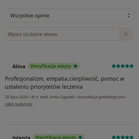
Szukaj w opiniach
Alina
Weryfikacja wizyty
A
Profesjonalizm, empatia,cierpliwość, pomoc w
ustaleniu priorytetów leczenia
28 lipca 2026
•
dr n. med. Anna Cyganek
•
konsultacja ginekologiczna
•
w opinii użytkownika Alina
zgłoś nadużycie
Jolanta
Weryfikacja wizyty
J