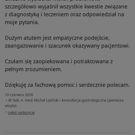
szczegółowo wyjaśnił wszystkie kwestie związane
z diagnostyką i leczeniem oraz odpowiedział na
moje pytania.
Dużym atutem jest empatyczne podejście,
zaangażowanie i szacunek okazywany pacjentowi.
Czułam się zaopiekowana i potraktowana z
pełnym zrozumieniem.
Dziękuję za fachową pomoc i serdecznie polecam.
10 czerwca 2026
•
dr hab. n. med. Michał Lipiński
•
konsultacja gastrologiczna (pierwsza
wizyta)
w opinii użytkownika Marlena
•
zgłoś nadużycie