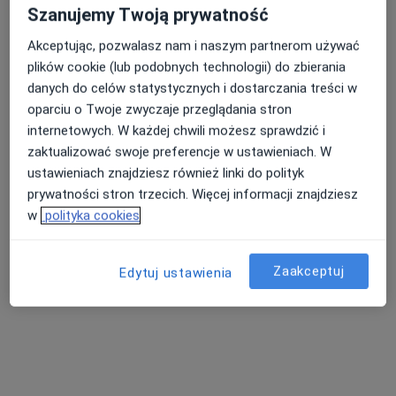
Szanujemy Twoją prywatność
Pokaż profil
Akceptując, pozwalasz nam i naszym partnerom używać
plików cookie (lub podobnych technologii) do zbierania
danych do celów statystycznych i dostarczania treści w
oparciu o Twoje zwyczaje przeglądania stron
internetowych. W każdej chwili możesz sprawdzić i
zaktualizować swoje preferencje w ustawieniach. W
ustawieniach znajdziesz również linki do polityk
prywatności stron trzecich. Więcej informacji znajdziesz
w
polityka cookies
Bezpieczne płatności
Gaja Gabinety Lekarskie
Zaakceptuj
·
Więcej
Edytuj ustawienia
Endokrynologia, Ginekologia, Dermatologia
590 opinii
Zygmunta Modzelewskiego 35/u9, Warszawa
•
Mapa
Konsultacja endokrynologiczna (kolejna wizyta)
320 zł
Pokaż więcej usług