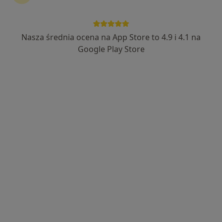
Centrum Medyczne Grupa LUX MED Stara
Iwiczna - Nowa 4A
Nasza średnia ocena na App Store to 4.9 i 4.1 na
·
Więcej
Endokrynologia, Okulistyka, Gastrologia
Google Play Store
110 opinii
Nowa 4a, Stara Iwiczna
•
Mapa
Konsultacja endokrynologiczna
od 349 zł
Pokaż więcej usług
Brak dostępnych specjalistów z wolnymi terminami w tym centrum medycznym.
Pokaż profil
Dostępni specjaliści
Specjaliści znajdują się poza Góra Kalwaria,
mazowieckie, w obszarach bliskich Twojemu
wyszukiwaniu.