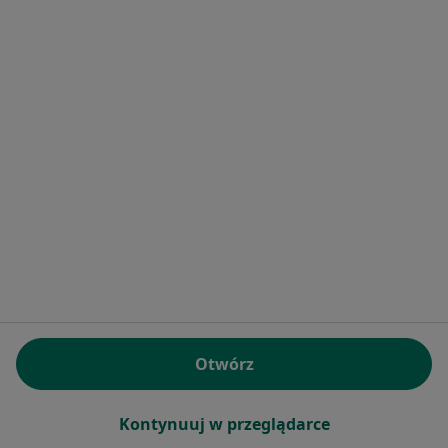
Przychodnia Konstancin
·
Więcej
Endokrynologia, Alergologia, Alergologia dziecięca
Warszawska 22, Konstancin-Jeziorna
•
Mapa
Brak dostępnych specjalistów z wolnymi terminami w tym centrum medycznym.
Pokaż profil
Otwórz
Zespół Lekarzy Specjalistów VITA
Kontynuuj w przeglądarce
·
Więcej
Endokrynologia, Interna, Ginekologia