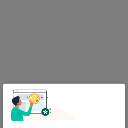
Bezpieczne płatności
Premium Medical
·
Więcej
Endokrynologia, Ginekologia, Radiologia
7642 opinie
Adres 1
Adres 2
Kobielska 23, wejście od Ronda Wiatraczna, Galeria Grochów, Warszawa
•
Mapa
Konsultacja endokrynologiczna
300 zł
Pokaż więcej usług
dr n. med.
dr n. med. i n. o zdr.
prof. dr hab. n. med.
Małgorzata Kania
Damian Warzecha
Ewa Bar-Andziak
ginekolog
ginekolog
internista
Zobacz wszystkich 4 specjalistów
Brak dostępnych specjalistów z wolnymi terminami w tym centrum medycznym.