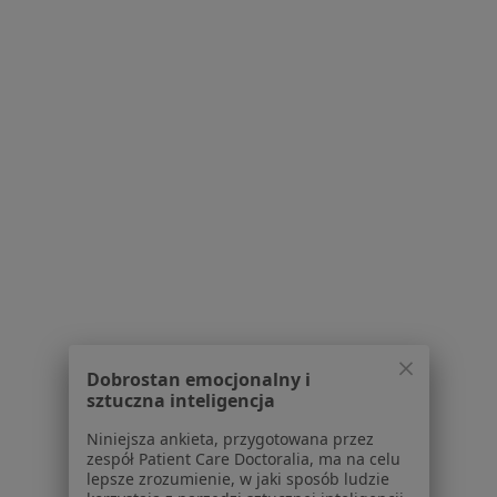
Centrum Medyczne Grapa Medica
·
Więcej
Endokrynologia, Interna, Medycyna rodzinna
99 opinii
aleja Wojska Polskiego 4, Konstancin-Jeziorna
•
Mapa
Konsultacja endokrynologiczna
Brak dostępnych specjalistów z wolnymi terminami w tym centrum medycznym.
Dobrostan emocjonalny i
sztuczna inteligencja
Pokaż profil
Niniejsza ankieta, przygotowana przez
zespół Patient Care Doctoralia, ma na celu
lepsze zrozumienie, w jaki sposób ludzie