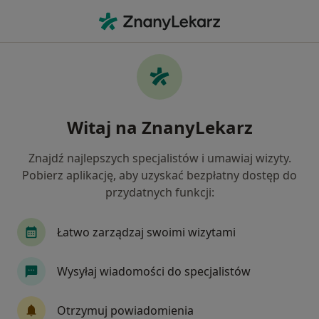
Me
Endokrynologia • Góra Kalwaria, mazowieckie
Filtry
• 1
Ubezpieczenie
Map
Endokrynologia placówki w Górze Kalwarii
Witaj na ZnanyLekarz
Jak działają wyniki wyszukiwania
Znajdź najlepszych specjalistów i umawiaj wizyty.
Pobierz aplikację, aby uzyskać bezpłatny dostęp do
Wybierz swoje ubezpieczenie
przydatnych funkcji:
Łatwo zarządzaj swoimi wizytami
Wysyłaj wiadomości do specjalistów
Otrzymuj powiadomienia