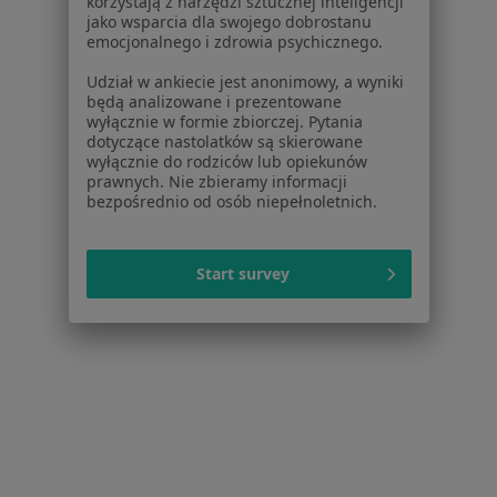
korzystają z narzędzi sztucznej inteligencji
jako wsparcia dla swojego dobrostanu
emocjonalnego i zdrowia psychicznego.
Udział w ankiecie jest anonimowy, a wyniki
będą analizowane i prezentowane
wyłącznie w formie zbiorczej. Pytania
dotyczące nastolatków są skierowane
wyłącznie do rodziców lub opiekunów
CKR Centrum Kompleksowej Rehabilitacji
prawnych. Nie zbieramy informacji
bezpośrednio od osób niepełnoletnich.
·
Więcej
Endokrynologia, Ortopedia, Chirurgia
31 opinii
Start survey
Wacława Gąsiorowskiego 12/14, Konstancin-Jeziorna
•
Mapa
Brak dostępnych specjalistów z wolnymi terminami w tym centrum medycznym.
Pokaż profil