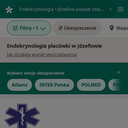
Me
Endokrynologia • Józefów powiat otwocki , mazowieckie
Filtry
• 1
Ubezpieczenie
Map
Endokrynologia placówki w Józefowie
Jak działają wyniki wyszukiwania
Wybierz swoje ubezpieczenie
Allianz
INTER Polska
POLMED
PZU Z