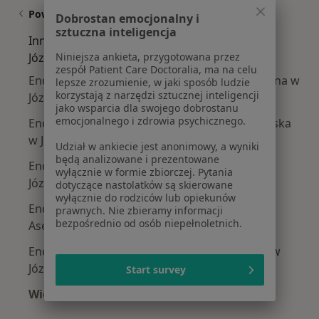
Powiązane wyszukiwania
Dobrostan emocjonalny i
sztuczna inteligencja
Inne centra medyczne [insurance_provider] w
Niniejsza ankieta, przygotowana przez
Józefowie
zespół Patient Care Doctoralia, ma na celu
Endokrynologia centra medyczne z Signal Iduna w
lepsze zrozumienie, w jaki sposób ludzie
korzystają z narzędzi sztucznej inteligencji
Józefowie
jako wsparcia dla swojego dobrostanu
emocjonalnego i zdrowia psychicznego.
Endokrynologia centra medyczne z INTER Polska
w Józefowie
Udział w ankiecie jest anonimowy, a wyniki
będą analizowane i prezentowane
Endokrynologia centra medyczne z Allianz w
wyłącznie w formie zbiorczej. Pytania
Józefowie
dotyczące nastolatków są skierowane
wyłącznie do rodziców lub opiekunów
Endokrynologia centra medyczne z SKOK
prawnych. Nie zbieramy informacji
bezpośrednio od osób niepełnoletnich.
Asekuracja w Józefowie
Endokrynologia centra medyczne z POLMED w
Józefowie
Start survey
Więcej (1)
Więcej w kategorii: Inne centra medyczne [ins