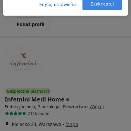
endokrynolog
Zaakceptuj
Edytuj ustawienia
Brak dostępnych specjalistów z wolnymi terminami w tym centrum medycznym.
Pokaż profil
Bezpieczne płatności
Infemini Medi Home
·
Więcej
Endokrynologia, Ginekologia, Położnictwo
2116 opinii
Kielecka 23, Warszawa
•
Mapa