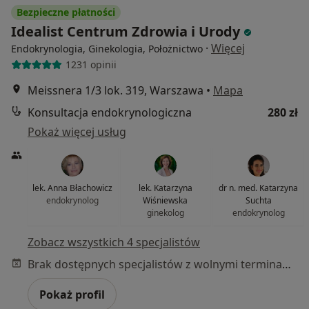
Bezpieczne płatności
Idealist Centrum Zdrowia i Urody
·
Więcej
Endokrynologia, Ginekologia, Położnictwo
1231 opinii
Meissnera 1/3 lok. 319, Warszawa
•
Mapa
Konsultacja endokrynologiczna
280 zł
Pokaż więcej usług
lek. Anna Błachowicz
lek. Katarzyna
dr n. med. Katarzyna
endokrynolog
Wiśniewska
Suchta
ginekolog
endokrynolog
Zobacz wszystkich 4 specjalistów
Brak dostępnych specjalistów z wolnymi terminami w tym centrum medycznym.
Pokaż profil