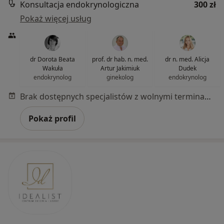
Konsultacja endokrynologiczna
300 zł
Pokaż więcej usług
dr Dorota Beata
prof. dr hab. n. med.
dr n. med. Alicja
Wakuła
Artur Jakimiuk
Dudek
endokrynolog
ginekolog
endokrynolog
Brak dostępnych specjalistów z wolnymi terminami w tym centrum medycznym.
Pokaż profil