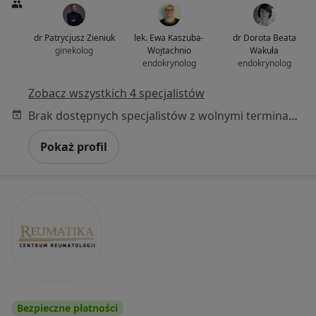
dr Patrycjusz Zieniuk
lek. Ewa Kaszuba-
dr Dorota Beata
ginekolog
Wojtachnio
Wakuła
endokrynolog
endokrynolog
Zobacz wszystkich 4 specjalistów
Brak dostępnych specjalistów z wolnymi terminami w tym centrum medycznym.
Pokaż profil
Bezpieczne płatności