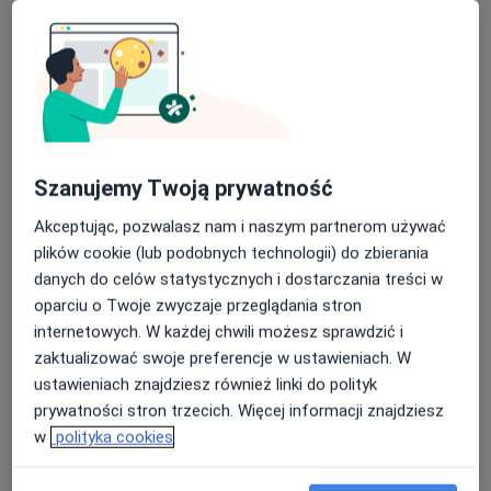
Bezpieczne płatności
Szanujemy Twoją prywatność
Gaja Gabinety Lekarskie
Akceptując, pozwalasz nam i naszym partnerom używać
·
Więcej
Endokrynologia, Ginekologia, Dermatologia
plików cookie (lub podobnych technologii) do zbierania
590 opinii
danych do celów statystycznych i dostarczania treści w
Zygmunta Modzelewskiego 35/u9, Warszawa
•
Mapa
oparciu o Twoje zwyczaje przeglądania stron
Konsultacja endokrynologiczna (kolejna wizyta)
320 zł
internetowych. W każdej chwili możesz sprawdzić i
zaktualizować swoje preferencje w ustawieniach. W
Pokaż więcej usług
ustawieniach znajdziesz również linki do polityk
prywatności stron trzecich. Więcej informacji znajdziesz
w
polityka cookies
lek. Aneta
Fiderkiewicz