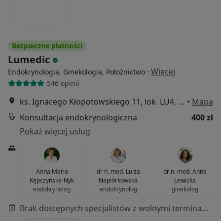
Bezpieczne płatności
Lumedic
·
Więcej
Endokrynologia, Ginekologia, Położnictwo
546 opinii
ks. Ignacego Kłopotowskiego 11, lok. LU4, Warszawa
•
Mapa
Konsultacja endokrynologiczna
400 zł
Pokaż więcej usług
Anna Maria
dr n. med. Luiza
dr n. med. Anna
Kępczyńska-Nyk
Napiórkowska
Lewicka
endokrynolog
endokrynolog
ginekolog
Brak dostępnych specjalistów z wolnymi terminami w tym centrum medycznym.