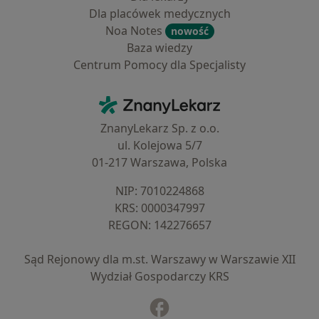
Dla placówek medycznych
Noa Notes
nowość
Baza wiedzy
Centrum Pomocy dla Specjalisty
Kontakt
ZnanyLekarz - Strona główna
ZnanyLekarz Sp. z o.o.
ul. Kolejowa 5/7
01-217 Warszawa, Polska
NIP: ⁠7010224868
KRS: ⁠0000347997
REGON: ⁠142276657
Sąd Rejonowy dla m.st. Warszawy w Warszawie XII
Wydział Gospodarczy KRS
Facebook
otwiera się w nowej karcie