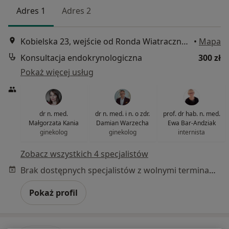
Adres 1
Adres 2
Kobielska 23, wejście od Ronda Wiatraczna, Galeria Grochów, Warszawa
•
Mapa
Konsultacja endokrynologiczna
300 zł
Pokaż więcej usług
dr n. med.
dr n. med. i n. o zdr.
prof. dr hab. n. med.
Małgorzata Kania
Damian Warzecha
Ewa Bar-Andziak
ginekolog
ginekolog
internista
Zobacz wszystkich 4 specjalistów
Brak dostępnych specjalistów z wolnymi terminami w tym centrum medycznym.
Pokaż profil