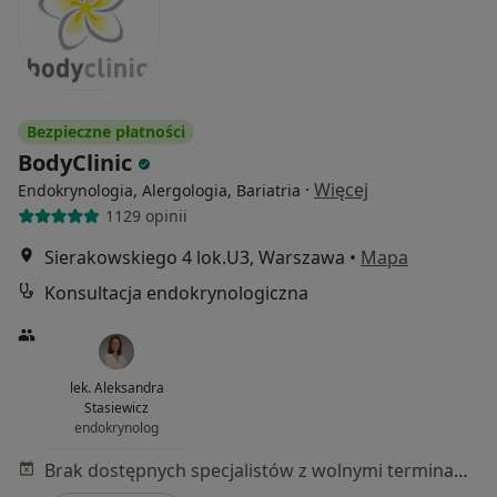
Bezpieczne płatności
BodyClinic
·
Więcej
Endokrynologia, Alergologia, Bariatria
1129 opinii
Sierakowskiego 4 lok.U3, Warszawa
•
Mapa
Konsultacja endokrynologiczna
lek. Aleksandra
Stasiewicz
endokrynolog
Brak dostępnych specjalistów z wolnymi terminami w tym centrum medycznym.