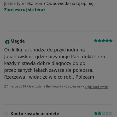
Jesteś tym lekarzem? Odpowiedz na tę opinię!
Zarejestruj się teraz
Magda
M
Od kilku lat chodze do przychodni na
Julianowskiej, gdzie przyjmuje Pani doktor i za
kazdym stawia dobre diagnozy bo po
przepisanych lekach zawsze sie polepsza.
Rzeczowa i widac ze wie co robi. Polecam
w opinii użytkownika
27 marca 2019
•
lek. Justyna Bieńkowska - Listowska
•
•
zgłoś nadużycie
Konto zostało usunięte