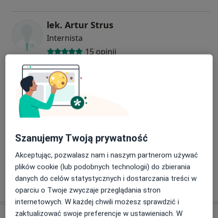
lek. Artur Strus
Internista
15 opinii
Marta Pisarska-krych
Internista, Lekarz rodzinny, Pediatra
50 opinii
lek. Anna Głowala
Szanujemy Twoją prywatność
Internista
Akceptując, pozwalasz nam i naszym partnerom używać
8 opinii
plików cookie (lub podobnych technologii) do zbierania
danych do celów statystycznych i dostarczania treści w
+ 1 Specjalista
oparciu o Twoje zwyczaje przeglądania stron
internetowych. W każdej chwili możesz sprawdzić i
zaktualizować swoje preferencje w ustawieniach. W
Adres