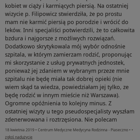
kobiet w ciąży i karmiących piersią. Na ostatniej
wizycie p. Filipowicz stwierdziła, że po prostu
mam nie karmić piersią po porodzie i wrócić do
leków. Inni specjaliści potwierdzili, że to całkowita
bzdura i najgorsze z możliwych rozwiązań.
Dodatkowo skrytykowala mój wybór odnośnie
szpitala, w którym zamierzam rodzić, proponując
mi skorzystanie z usług prywatnych jednostek,
ponieważ jej zdaniem w wybranym przeze mnie
szpitalu nie będę miała tak dobrej opieki (nie
wiem skąd ta wiedza, powiedziałam jej tylko, ze
będę rodzić w innym mieście niż Warszawa).
Ogromne opóźnienia to kolejny minus. Z
ostatniej wizyty u tego pseudospecjalisty wyszłam
zdenerwowana i roztrzęsiona. Nie polecam
18 kwietnia 2019
•
Centrum Medyczne Medycyna Rodzinna - Piaseczno
•
•
w opinii użytkownika Magdalena
zgłoś nadużycie