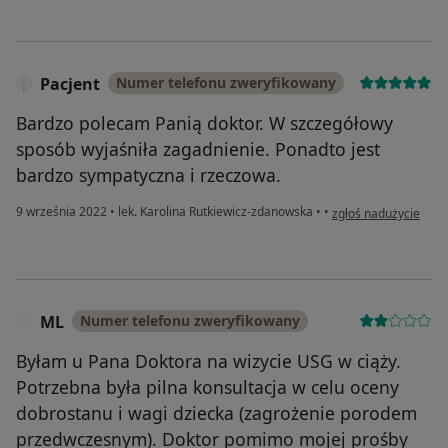
Pacjent
Numer telefonu zweryfikowany
Bardzo polecam Panią doktor. W szczegółowy
sposób wyjaśniła zagadnienie. Ponadto jest
bardzo sympatyczna i rzeczowa.
w opinii użytkownika
9 września 2022
•
lek. Karolina Rutkiewicz-zdanowska
•
•
zgłoś nadużycie
ML
Numer telefonu zweryfikowany
M
Byłam u Pana Doktora na wizycie USG w ciąży.
Potrzebna była pilna konsultacja w celu oceny
dobrostanu i wagi dziecka (zagrożenie porodem
przedwczesnym). Doktor pomimo mojej prośby