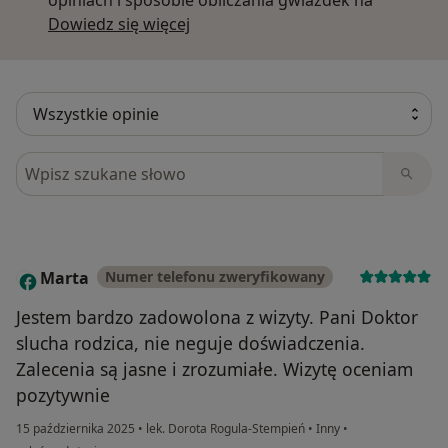
Dowiedz się więcej o opiniach
Dowiedz się więcej
Szukaj w opiniach
Marta
Numer telefonu zweryfikowany
M
Jestem bardzo zadowolona z wizyty. Pani Doktor
slucha rodzica, nie neguje doświadczenia.
Zalecenia są jasne i zrozumiałe. Wizytę oceniam
pozytywnie
15 października 2025
•
lek. Dorota Rogula-Stempień
•
Inny
•
w opinii użytkownika Marta