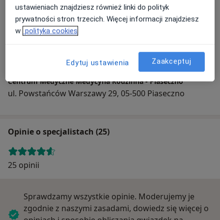
ustawieniach znajdziesz również linki do polityk
prywatności stron trzecich. Więcej informacji znajdziesz
w
polityka cookies
Powiększ mapę
Zaakceptuj
Edytuj ustawienia
Centrum Medyczne Medycyna Rodzinna - Piaseczno
ul. Powstańców Warszawy 29, 05-500 Piaseczno
Opinie o specjalistach (25)
25 opinii
Sprawdzamy wszystkie opinie. Moderujemy je
zgodnie z naszymi zasadami, dowiedz się więcej o
opiniach i sposobie obliczania gwiazdek na