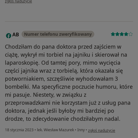
zgłoś nadużycie
AB
Numer telefonu zweryfikowany
A
Chodziłam do pana doktora przed zajściem w
ciążę, wykrył mi torbiel na jajniku i skierował na
laparoskopię. Od tamtej pory, mimo wycięcia
części jajnika wraz z torbielą, która okazała się
potworniakiem, szczęśliwie wyhodowałam 3
bombelki. Ma specyficzne poczucie humoru, które
mi pasuje. Niestety, w związku z
przeprowadzkami nie korzystam już z usług pana
doktora, jednak jeśli byłoby mi bardziej po
drodze, to zdecydowanie chodziłabym nadal.
w opinii użytkownika AB
18 stycznia 2023
•
lek. Wiesław Mazurek
•
Inny
•
zgłoś nadużycie