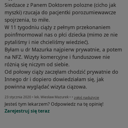
Siedzace z Panem Doktorem polozne (cicho jak
myszki) rzucaja do pacjentki porozumiewawcze
spojrzenia, to miłe.
W 11 tygodniu ciąży z pełnym przekonaniem
poinfmormowal nas o płci dziecka (mimo ze nie
pytaliśmy i nie chcieliśmy wiedzieć).
Byłam u dr Mazurka najpierw prywatnie, a potem
na NFZ. Wizyty komercyjne i funduszowe nie
różnią się niczym od siebie.
Od połowy ciąży zaczęłam chodzić prywatnie do
Innego dr i dopiero dowiedziałam się, jak
powinna wyglądać wizyta ciązowa.
w opinii użytkownika pateryzanka
23 stycznia 2020
•
lek. Wiesław Mazurek
•
•
zgłoś nadużycie
Jesteś tym lekarzem? Odpowiedz na tę opinię!
Zarejestruj się teraz