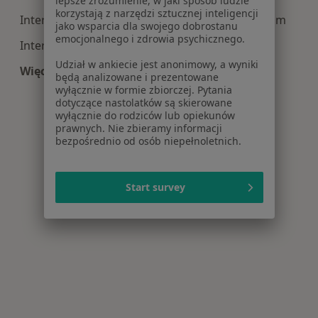
lepsze zrozumienie, w jaki sposób ludzie
korzystają z narzędzi sztucznej inteligencji
Interna centra medyczne w Mińsku Mazowieckim
jako wsparcia dla swojego dobrostanu
emocjonalnego i zdrowia psychicznego.
Interna centra medyczne w Wołominie
Udział w ankiecie jest anonimowy, a wyniki
Więcej (14)
będą analizowane i prezentowane
Więcej w kategorii: Centra medyczne Interna w
wyłącznie w formie zbiorczej. Pytania
dotyczące nastolatków są skierowane
wyłącznie do rodziców lub opiekunów
prawnych. Nie zbieramy informacji
bezpośrednio od osób niepełnoletnich.
Start survey