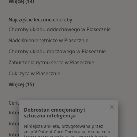
Więcej (14)
Więcej w kategorii: Najpopularniesze centra m
Najczęście leczone choroby
Choroby układu oddechowego w Piasecznie
Nadciśnienie tętnicze w Piasecznie
Choroby układu moczowego w Piasecznie
Zaburzenia rytmu serca w Piasecznie
Cukrzyca w Piasecznie
Więcej (15)
Więcej w kategorii: Najczęście leczone choroby
Centra medyczne Interna w pobliżu
Dobrostan emocjonalny i
Interna centra medyczne w Warszawie
sztuczna inteligencja
Interna centra medyczne w Legionowie
Niniejsza ankieta, przygotowana przez
zespół Patient Care Doctoralia, ma na celu
Interna centra medyczne w Otwocku