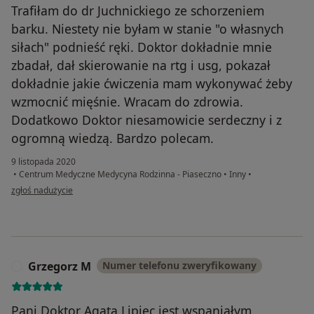
Trafiłam do dr Juchnickiego ze schorzeniem
barku. Niestety nie byłam w stanie "o własnych
siłach" podnieść ręki. Doktor dokładnie mnie
zbadał, dał skierowanie na rtg i usg, pokazał
dokładnie jakie ćwiczenia mam wykonywać żeby
wzmocnić mięśnie. Wracam do zdrowia.
Dodatkowo Doktor niesamowicie serdeczny i z
ogromną wiedzą. Bardzo polecam.
9 listopada 2020
•
Centrum Medyczne Medycyna Rodzinna - Piaseczno
•
Inny
•
w opinii użytkownika BG
zgłoś nadużycie
Grzegorz M
Numer telefonu zweryfikowany
G
Pani Doktor Agata Lipiec jest wspaniałym