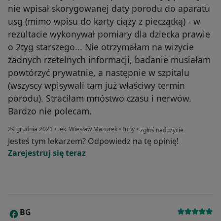
nie wpisał skorygowanej daty porodu do aparatu
usg (mimo wpisu do karty ciąży z pieczątką) - w
rezultacie wykonywał pomiary dla dziecka prawie
o 2tyg starszego... Nie otrzymałam na wizycie
żadnych rzetelnych informacji, badanie musiałam
powtórzyć prywatnie, a następnie w szpitalu
(wszyscy wpisywali tam już właściwy termin
porodu). Straciłam mnóstwo czasu i nerwów.
Bardzo nie polecam.
w opinii użytkownika ML
29 grudnia 2021
•
lek. Wiesław Mazurek
•
Inny
•
zgłoś nadużycie
Jesteś tym lekarzem? Odpowiedz na tę opinię!
Zarejestruj się teraz
BG
B