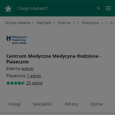
Me
Czego szukasz?
Strona Główna
Placówki
Interna
Piaseczno
Ce
Zmień miasto
Zmień m
Centrum Medyczne Medycyna Rodzinna -
Piaseczno
Interna
więcej
Piaseczno
1 adres
25 opinii
Usługi
Specjaliści
Adresy
Opinie