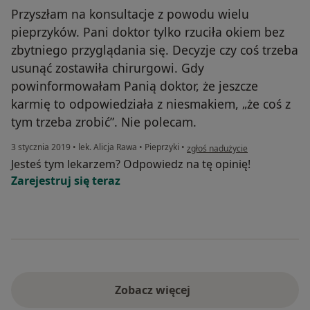
Przyszłam na konsultacje z powodu wielu
pieprzyków. Pani doktor tylko rzuciła okiem bez
zbytniego przyglądania się. Decyzje czy coś trzeba
usunąć zostawiła chirurgowi. Gdy
powinformowałam Panią doktor, że jeszcze
karmię to odpowiedziała z niesmakiem, „że coś z
tym trzeba zrobić”. Nie polecam.
w opinii użytkownika Konto zost
3 stycznia 2019
•
lek. Alicja Rawa
•
Pieprzyki
•
zgłoś nadużycie
Jesteś tym lekarzem? Odpowiedz na tę opinię!
Zarejestruj się teraz
Zobacz więcej