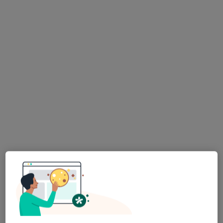
Adres 1
Adres 2
Mościska, ul. Krucza 14, Grodzisk Mazowiecki
•
Mapa
Brak dostępnych specjalistów z wolnymi terminami w tym centrum medycznym.
Pokaż profil
Dostępni specjaliści
Specjaliści znajdują się poza Grodzisk Mazowiecki,
mazowieckie, w obszarach bliskich Twojemu
wyszukiwaniu.