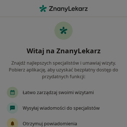
Me
Endokrynologia • Grodzisk Mazowiecki, mazowieckie
Filtry
• 1
Mapa
Endokrynologia placówki w Grodzisku
Witaj na ZnanyLekarz
Mazowieckim
Jak działają wyniki wyszukiwania
Znajdź najlepszych specjalistów i umawiaj wizyty.
Pobierz aplikację, aby uzyskać bezpłatny dostęp do
przydatnych funkcji:
Łatwo zarządzaj swoimi wizytami
Wysyłaj wiadomości do specjalistów
Lecznica Rodzinna Alfa
Otrzymuj powiadomienia
·
Więcej
Endokrynologia, Interna, Medycyna rodzinna