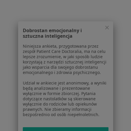
Dobrostan emocjonalny i
sztuczna inteligencja
Niniejsza ankieta, przygotowana przez
zespół Patient Care Doctoralia, ma na celu
Przychodnia Specjalistyczna Filia Nr 5
lepsze zrozumienie, w jaki sposób ludzie
korzystają z narzędzi sztucznej inteligencji
·
Więcej
Endokrynologia, Radiologia, Laryngologia
jako wsparcia dla swojego dobrostanu
emocjonalnego i zdrowia psychicznego.
11-Listopada 48, Grodzisk Mazowiecki
•
Mapa
Udział w ankiecie jest anonimowy, a wyniki
Brak dostępnych specjalistów z wolnymi terminami w tym centrum medycznym.
będą analizowane i prezentowane
wyłącznie w formie zbiorczej. Pytania
Pokaż profil
dotyczące nastolatków są skierowane
wyłącznie do rodziców lub opiekunów
prawnych. Nie zbieramy informacji
bezpośrednio od osób niepełnoletnich.
Strona Główna
Placówki
Endokrynologia
Zmień miasto