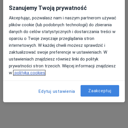
Szanujemy Twoją prywatność
Akceptując, pozwalasz nam i naszym partnerom używać
Bezpieczne płatności
plików cookie (lub podobnych technologii) do zbierania
OpenMed Centrum Medyczne
danych do celów statystycznych i dostarczania treści w
·
Więcej
Endokrynologia, Urologia, Ortopedia
oparciu o Twoje zwyczaje przeglądania stron
4749 opinii
internetowych. W każdej chwili możesz sprawdzić i
zaktualizować swoje preferencje w ustawieniach. W
Adres 1
Adres 2
ustawieniach znajdziesz również linki do polityk
prywatności stron trzecich. Więcej informacji znajdziesz
Wschowska 8, Warszawa
•
Mapa
w
polityka cookies
Konsultacja endokrynologiczna
280 zł
Pokaż więcej usług
Zaakceptuj
Edytuj ustawienia
lek. Katarzyna Janiak
lek. Elżbieta Deptuła-
dr n. med. Adam
endokrynolog
Krawczyk
Durma
endokrynolog
endokrynolog