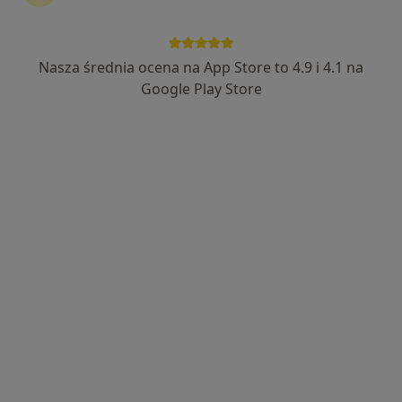
111 opinii
Powstańców Warszawy 8, Brwinów
•
Mapa
Nasza średnia ocena na App Store to 4.9 i 4.1 na
Brak dostępnych specjalistów z wolnymi terminami w tym centrum medycznym.
Google Play Store
Pokaż profil
Przychodnia Progress Clinic
·
Więcej
Endokrynologia, Interna, Ginekologia
148 opinii