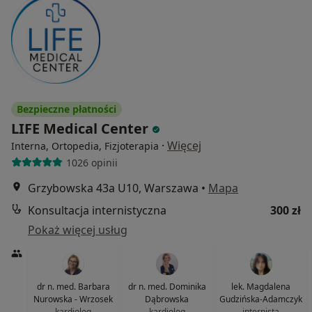
Bezpieczne płatności
LIFE Medical Center
·
Więcej
Interna, Ortopedia, Fizjoterapia
1026 opinii
Grzybowska 43a U10, Warszawa
•
Mapa
Konsultacja internistyczna
300 zł
Pokaż więcej usług
dr n. med. Barbara
dr n. med. Dominika
lek. Magdalena
Nurowska - Wrzosek
Dąbrowska
Gudzińska-Adamczyk
kardiolog
kardiolog
internista