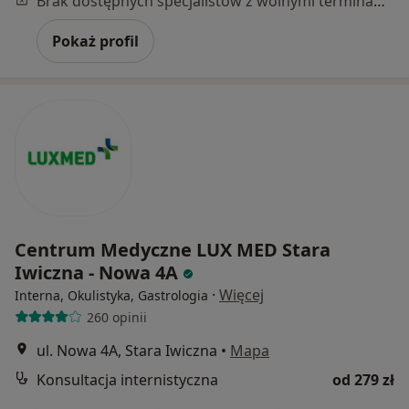
Brak dostępnych specjalistów z wolnymi terminami w tym centrum medycznym.
Pokaż profil
Centrum Medyczne LUX MED Stara
Iwiczna - Nowa 4A
·
Więcej
Interna, Okulistyka, Gastrologia
260 opinii
ul. Nowa 4A, Stara Iwiczna
•
Mapa
Konsultacja internistyczna
od 279 zł