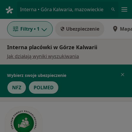
Me
Interna • Góra Kalwaria, mazowieckie
Filtry
• 1
Ubezpieczenie
Map
Interna placówki w Górze Kalwarii
Jak działają wyniki wyszukiwania
Wybierz swoje ubezpieczenie
NFZ
POLMED