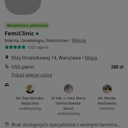
Bezpieczne płatności
FemiClinic
·
Więcej
Interna, Ginekologia, Położnictwo
1351 opinii
Elizy Orzeszkowej 14, Warszawa
•
Mapa
USG piersi
280 zł
Pokaż więcej usług
lek. Ewa Kaszuba-
dr hab. n. med. Maria
lek. Monika
Wojtachnio
Stelmachowska-
Maćkowska
endokrynolog
Banaś
internista
endokrynolog
Brak dostępnych specjalistów z wolnymi terminami w tym centrum medycznym.