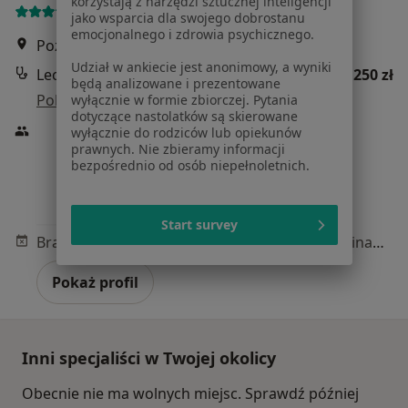
korzystają z narzędzi sztucznej inteligencji
15 opinii
jako wsparcia dla swojego dobrostanu
emocjonalnego i zdrowia psychicznego.
Poznańska 12/58, Warszawa
•
Mapa
Udział w ankiecie jest anonimowy, a wyniki
Leczenie otyłości - wizyta kolejna
250 zł
będą analizowane i prezentowane
Pokaż więcej usług
wyłącznie w formie zbiorczej. Pytania
dotyczące nastolatków są skierowane
wyłącznie do rodziców lub opiekunów
prawnych. Nie zbieramy informacji
bezpośrednio od osób niepełnoletnich.
lek. Olga
Starczewska
internista
Start survey
Brak dostępnych specjalistów z wolnymi terminami w tym centrum medycznym.
Pokaż profil
Inni specjaliści w Twojej okolicy
Obecnie nie ma wolnych miejsc. Sprawdź później