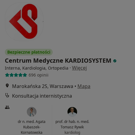
Bezpieczne płatności
Centrum Medyczne KARDIOSYSTEM
·
Więcej
Interna, Kardiologia, Ortopedia
696 opinii
Marokańska 2S, Warszawa
•
Mapa
Konsultacja internistyczna
dr n. med. Agata
prof. dr hab. n. med.
Kubaszek-
Tomasz Rywik
Kornatowska
kardiolog