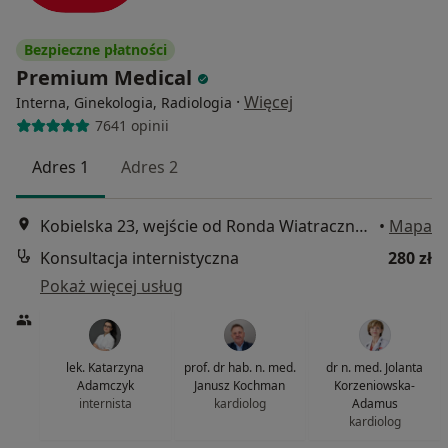
Bezpieczne płatności
Premium Medical
·
Więcej
Interna, Ginekologia, Radiologia
7641 opinii
Adres 1
Adres 2
Kobielska 23, wejście od Ronda Wiatraczna, Galeria Grochów, Warszawa
•
Mapa
Konsultacja internistyczna
280 zł
Pokaż więcej usług
lek. Katarzyna
prof. dr hab. n. med.
dr n. med. Jolanta
Adamczyk
Janusz Kochman
Korzeniowska-
internista
kardiolog
Adamus
kardiolog