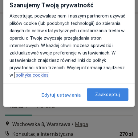
Szanujemy Twoją prywatność
Akceptując, pozwalasz nam i naszym partnerom używać
plików cookie (lub podobnych technologii) do zbierania
danych do celów statystycznych i dostarczania treści w
oparciu o Twoje zwyczaje przeglądania stron
internetowych. W każdej chwili możesz sprawdzić i
zaktualizować swoje preferencje w ustawieniach. W
ustawieniach znajdziesz również linki do polityk
prywatności stron trzecich. Więcej informacji znajdziesz
Bezpieczne płatności
w
polityka cookies
OpenMed Centrum Medyczne
·
Więcej
Interna, Urologia, Ortopedia
4753 opinie
Zaakceptuj
Edytuj ustawienia
Adres 1
Adres 2
Wschowska 8, Warszawa
•
Mapa
Konsultacja internistyczna
270 zł