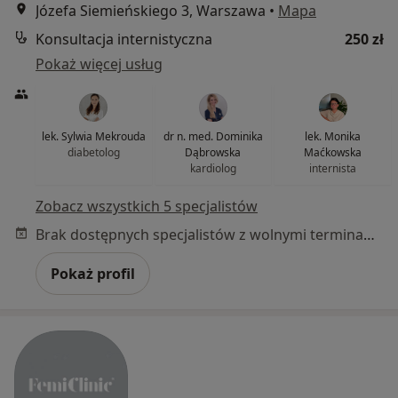
Józefa Siemieńskiego 3, Warszawa
•
Mapa
Konsultacja internistyczna
250 zł
Pokaż więcej usług
lek. Sylwia Mekrouda
dr n. med. Dominika
lek. Monika
diabetolog
Dąbrowska
Maćkowska
kardiolog
internista
Zobacz wszystkich 5 specjalistów
Brak dostępnych specjalistów z wolnymi terminami w tym centrum medycznym.
Pokaż profil