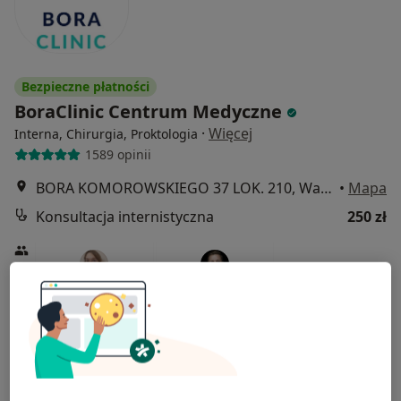
Bezpieczne płatności
BoraClinic Centrum Medyczne
·
Więcej
Interna, Chirurgia, Proktologia
1589 opinii
BORA KOMOROWSKIEGO 37 LOK. 210, Warszawa
•
Mapa
Konsultacja internistyczna
250 zł
dr n. med. Lidia Kania
dr n. med. Mateusz
endokrynolog
Puchala
internista
Brak dostępnych specjalistów z wolnymi terminami w tym centrum medycznym.
Pokaż profil