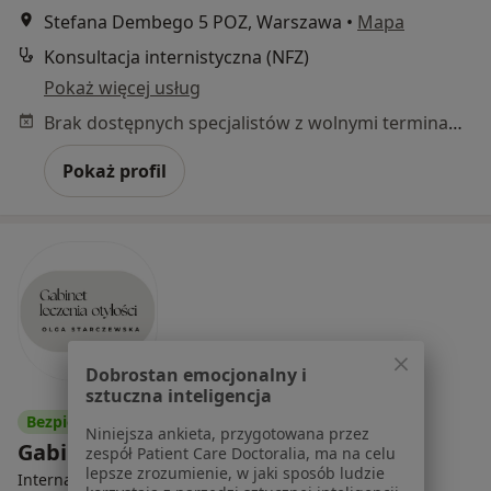
Stefana Dembego 5 POZ, Warszawa
•
Mapa
Konsultacja internistyczna (NFZ)
Pokaż więcej usług
Brak dostępnych specjalistów z wolnymi terminami w tym centrum medycznym.
Pokaż profil
Dobrostan emocjonalny i
sztuczna inteligencja
Bezpieczne płatności
Niniejsza ankieta, przygotowana przez
Gabinet Leczenia Otyłości
zespół Patient Care Doctoralia, ma na celu
lepsze zrozumienie, w jaki sposób ludzie
·
Więcej
Interna, Dietetyk, Dietetyka