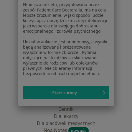
Partnerzy
Niniejsza ankieta, przygotowana przez
Centrum prasowe
zespół Patient Care Doctoralia, ma na celu
Kontakt
lepsze zrozumienie, w jaki sposób ludzie
korzystają z narzędzi sztucznej inteligencji
Dla pacjentów
jako wsparcia dla swojego dobrostanu
emocjonalnego i zdrowia psychicznego.
Lekarze
Udział w ankiecie jest anonimowy, a wyniki
Placówki medyczne
będą analizowane i prezentowane
Pytania i odpowiedzi
wyłącznie w formie zbiorczej. Pytania
dotyczące nastolatków są skierowane
Usługi i zabiegi
wyłącznie do rodziców lub opiekunów
Choroby
prawnych. Nie zbieramy informacji
Pomoc
bezpośrednio od osób niepełnoletnich.
Aplikacje mobilne
Blog dla pacjentów
Start survey
Dla profesjonalistów
Cennik
Dla lekarzy
Dla placówek medycznych
Noa Notes
nowość