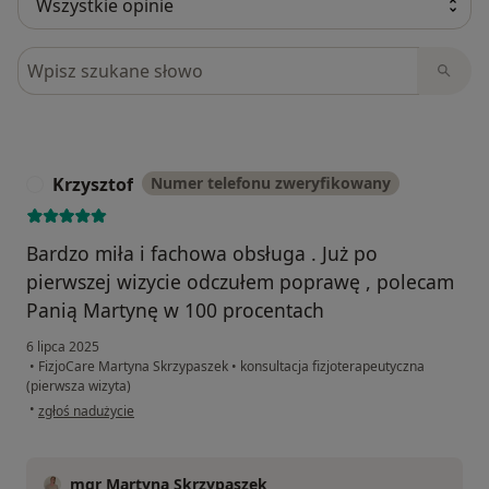
Szukaj w opiniach
Krzysztof
Numer telefonu zweryfikowany
K
Bardzo miła i fachowa obsługa . Już po
pierwszej wizycie odczułem poprawę , polecam
Panią Martynę w 100 procentach
6 lipca 2025
•
FizjoCare Martyna Skrzypaszek
•
konsultacja fizjoterapeutyczna
(pierwsza wizyta)
w opinii użytkownika Krzysztof
•
zgłoś nadużycie
mgr Martyna Skrzypaszek