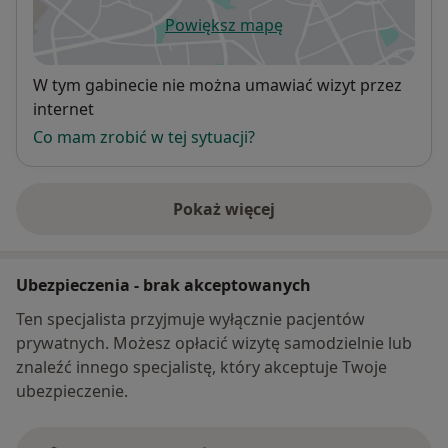
Powiększ mapę
otwiera się w nowej karcie
Dostępność
W tym gabinecie nie można umawiać wizyt przez
internet
Co mam zrobić w tej sytuacji?
Pokaż więcej
o adresie
Ubezpieczenia - brak akceptowanych
Ten specjalista przyjmuje wyłącznie pacjentów
prywatnych. Możesz opłacić wizytę samodzielnie lub
znaleźć innego specjalistę, który akceptuje Twoje
ubezpieczenie.