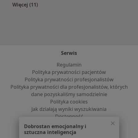
Więcej (11)
Więcej w kategorii: Najpopularniejsze ubezpi
Serwis
Regulamin
Polityka prywatności pacjentów
Polityka prywatności profesjonalistów
Polityka prywatności dla profesjonalistów, których
dane pozyskaliśmy samodzielnie
Polityka cookies
Jak działają wyniki wyszukiwania
Dostępność
O nas
Dobrostan emocjonalny i
Praca
Rekrutujemy!
sztuczna inteligencja