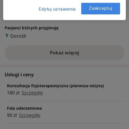
Biodro trzaskające
Ból barku
Ból biodra
Zaakceptuj
Edytuj ustawienia
a11y_sr_more_diseases
Ból karku
Ból kolana
+96
Pacjenci których przyjmuję
Dorośli
Pokaż więcej
o doświadczeniu
Usługi i ceny
Konsultacja fizjoterapeutyczna (pierwsza wizyta)
180 zł
Szczegóły
Fala uderzeniowa
90 zł
Szczegóły