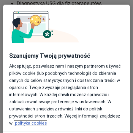
Diagnostyka USG dla fizjoterapeutów,
Terapia Manualna wg IFOMPT ( w trakcie),
Kinesiotaping,
Terapia Manualna tkanek miękkich,
Masaż poprzeczny i funkcjonalny,
Szanujemy Twoją prywatność
Masaż tkanek głębokich.
Akceptując, pozwalasz nam i naszym partnerom używać
plików cookie (lub podobnych technologii) do zbierania
O mnie
więcej
danych do celów statystycznych i dostarczania treści w
oparciu o Twoje zwyczaje przeglądania stron
Zakres porad
internetowych. W każdej chwili możesz sprawdzić i
Fizjoterapia sportowa
zaktualizować swoje preferencje w ustawieniach. W
Fizjoterapia
ustawieniach znajdziesz również linki do polityk
Rehabilitacja pourazowa
prywatności stron trzecich. Więcej informacji znajdziesz
Masaż leczniczy
w
polityka cookies
Główne obszary pomocy