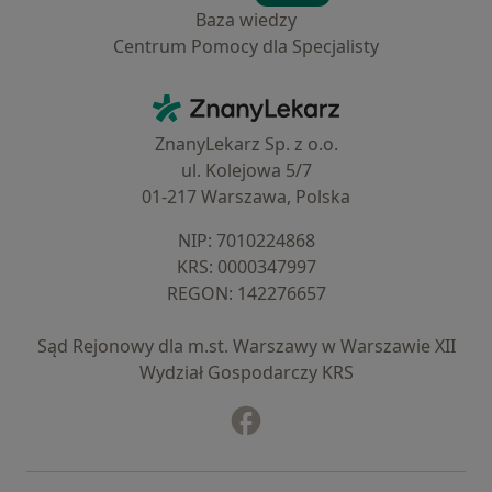
Baza wiedzy
Centrum Pomocy dla Specjalisty
Kontakt
ZnanyLekarz - Strona główna
ZnanyLekarz Sp. z o.o.
ul. Kolejowa 5/7
01-217 Warszawa, Polska
NIP: ⁠7010224868
KRS: ⁠0000347997
REGON: ⁠142276657
Sąd Rejonowy dla m.st. Warszawy w Warszawie XII
Wydział Gospodarczy KRS
Facebook
otwiera się w nowej karcie