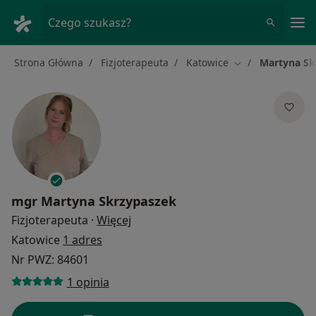
Me
Czego szukasz?
Strona Główna
Fizjoterapeuta
Katowice
Martyna Sk
Zmień miasto
mgr
Martyna Skrzypaszek
O specjalizacjach
Fizjoterapeuta
·
Więcej
Katowice
1 adres
Nr PWZ: 84601
1 opinia