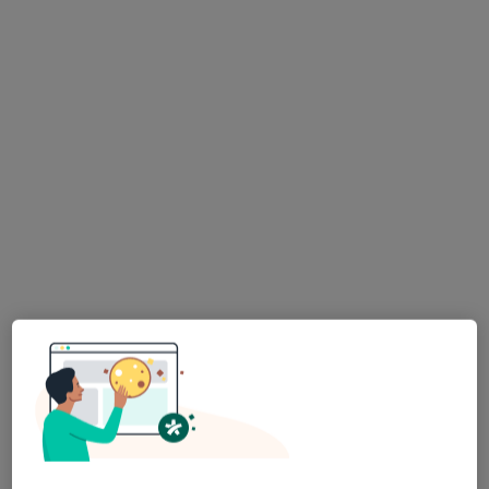
Bezpieczne płatności
mgr Maciej Janicki
·
Więcej
Fizjoterapeuta
6 opinii
Porcelanowa 23 bud. S, Katowice
•
Mapa
OdnovaClinic - Centrum Kompleksowej Fizjoterapii i Rehabilitacji
Konsultacja fizjoterapeutyczna
220 zł
Specjalista nie oferuje umawiania online pod tym adresem.
Poproś o wizytę