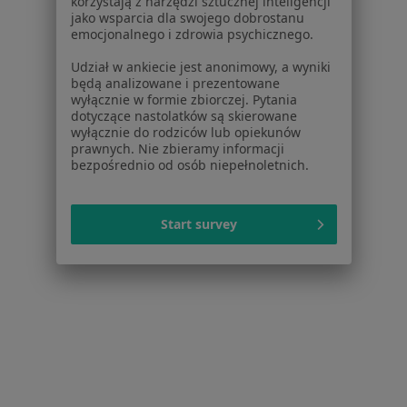
korzystają z narzędzi sztucznej inteligencji
jako wsparcia dla swojego dobrostanu
emocjonalnego i zdrowia psychicznego.
Udział w ankiecie jest anonimowy, a wyniki
będą analizowane i prezentowane
wyłącznie w formie zbiorczej. Pytania
Bezpieczne płatności
dotyczące nastolatków są skierowane
wyłącznie do rodziców lub opiekunów
mgr Dawid Filak
prawnych. Nie zbieramy informacji
·
Więcej
Fizjoterapeuta
bezpośrednio od osób niepełnoletnich.
91 opinii
Adres
Online
Start survey
Porcelanowa 23 bud. S, Katowice
•
Mapa
OdnovaClinic - Centrum Kompleksowej Fizjoterapii i Rehabilitacji
Konsultacja fizjoterapeutyczna
220 zł
Specjalista nie oferuje umawiania online pod tym adresem.
Poproś o wizytę