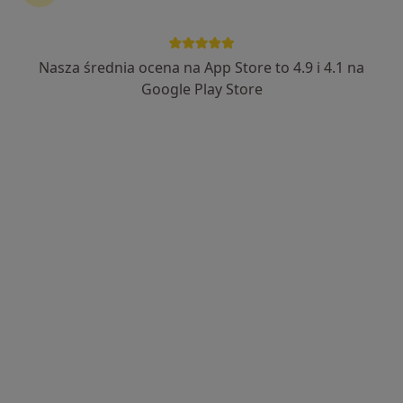
Nasza średnia ocena na App Store to 4.9 i 4.1 na
Wyróżniony
Google Play Store
Marcin Malinowski
·
Więcej
Fizjoterapeuta
194 opinie
Aleja Hugona Kołłątaja 34, Będzin
•
Mapa
NORMOTONIA Będzin | Fizjoterapia i Rehabilitacja | Neurologia Funkcjonalna PDTR | Psychologia i Psychoterapia Somatyczna | Naturoterapia |
Badania diagnostyczne
200 zł
Specjalista nie oferuje umawiania online pod tym adresem.
Poproś o wizytę