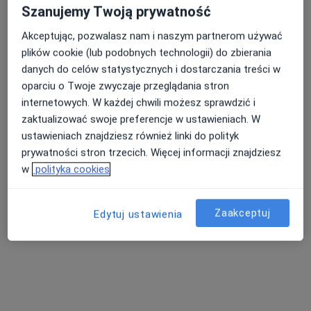
Szanujemy Twoją prywatność
Akceptując, pozwalasz nam i naszym partnerom używać
plików cookie (lub podobnych technologii) do zbierania
danych do celów statystycznych i dostarczania treści w
oparciu o Twoje zwyczaje przeglądania stron
internetowych. W każdej chwili możesz sprawdzić i
Bezpieczne płatności
zaktualizować swoje preferencje w ustawieniach. W
mgr Urszula Ułamek
ustawieniach znajdziesz również linki do polityk
prywatności stron trzecich. Więcej informacji znajdziesz
·
Więcej
Fizjoterapeuta
w
polityka cookies
29 opinii
Porcelanowa 23 bud. S, Katowice
•
Mapa
OdnovaClinic - Centrum Kompleksowej Fizjoterapii i Rehabilitacji
Zaakceptuj
Edytuj ustawienia
Konsultacja fizjoterapeutyczna
220 zł
Specjalista nie oferuje umawiania online pod tym adresem.
Poproś o wizytę