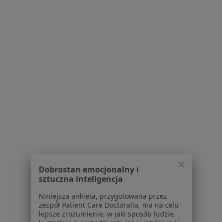
·
Więcej
Fizjoterapia, Osteopatia, Medycyna estetyczna
261 opinii
Porcelanowa 23 bud. S, Katowice
•
Mapa
Konsultacja fizjoterapeutyczna (pierwsza wizyta)
120 zł
Pokaż więcej usług
mgr Karolina Cieślik
mgr Urszula Ułamek
mgr Dawid Filak
fizjoterapeuta
fizjoterapeuta
fizjoterapeuta
Zobacz wszystkich 8 specjalistów
Brak dostępnych specjalistów z wolnymi terminami w tym centrum medycznym.
Dobrostan emocjonalny i
Pokaż profil
sztuczna inteligencja
Niniejsza ankieta, przygotowana przez
zespół Patient Care Doctoralia, ma na celu
lepsze zrozumienie, w jaki sposób ludzie