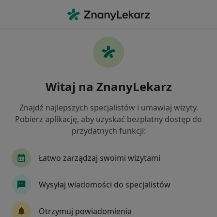
Me
Fizjoterapeuta • Sosnowiec, śląskie
Filtry
Ubezpieczenie
Mapa
Polecani fizjoterapeuci w Sosnowcu
Witaj na ZnanyLekarz
Jak działają wyniki wyszukiwania
Znajdź najlepszych specjalistów i umawiaj wizyty.
Pobierz aplikację, aby uzyskać bezpłatny dostęp do
Wybierz swoje ubezpieczenie
przydatnych funkcji:
NFZ
Allianz
Compensa
Enel-med
Łatwo zarządzaj swoimi wizytami
Wysyłaj wiadomości do specjalistów
Otrzymuj powiadomienia