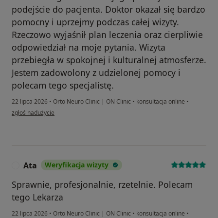
podejście do pacjenta. Doktor okazał się bardzo
pomocny i uprzejmy podczas całej wizyty.
Rzeczowo wyjaśnił plan leczenia oraz cierpliwie
odpowiedział na moje pytania. Wizyta
przebiegła w spokojnej i kulturalnej atmosferze.
Jestem zadowolony z udzielonej pomocy i
polecam tego specjalistę.
22 lipca 2026
•
Orto Neuro Clinic | ON Clinic
•
konsultacja online
•
w opinii użytkownika Dorota
zgłoś nadużycie
Ata
Weryfikacja wizyty
A
Sprawnie, profesjonalnie, rzetelnie. Polecam
tego Lekarza
22 lipca 2026
•
Orto Neuro Clinic | ON Clinic
•
konsultacja online
•