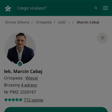
Me
Czego szukasz?
Strona Główna
Ortopeda
Łódź
Marcin Cabaj
Zmień miasto
lek.
Marcin Cabaj
O specjalizacjach
Ortopeda
·
Więcej
Brzeziny
4 adresy
Nr PWZ: 2326167
772 opinie