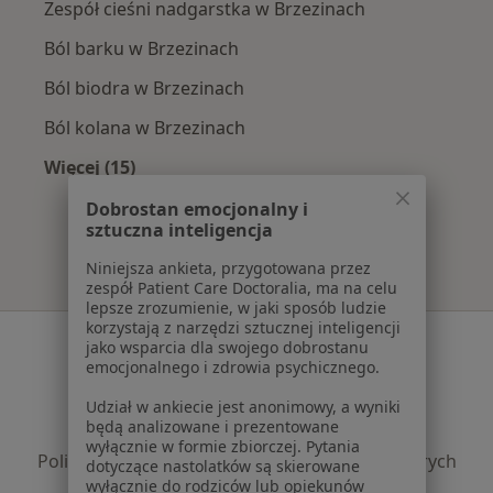
Zespół cieśni nadgarstka w Brzezinach
Ból barku w Brzezinach
Ból biodra w Brzezinach
Ból kolana w Brzezinach
Więcej (15)
Więcej w kategorii: Najczęście leczone chorob
Dobrostan emocjonalny i
sztuczna inteligencja
Niniejsza ankieta, przygotowana przez
zespół Patient Care Doctoralia, ma na celu
lepsze zrozumienie, w jaki sposób ludzie
korzystają z narzędzi sztucznej inteligencji
Serwis
jako wsparcia dla swojego dobrostanu
emocjonalnego i zdrowia psychicznego.
Regulamin
Polityka prywatności pacjentów
Udział w ankiecie jest anonimowy, a wyniki
będą analizowane i prezentowane
Polityka prywatności profesjonalistów
wyłącznie w formie zbiorczej. Pytania
Polityka prywatności dla profesjonalistów, których
dotyczące nastolatków są skierowane
dane pozyskaliśmy samodzielnie
wyłącznie do rodziców lub opiekunów