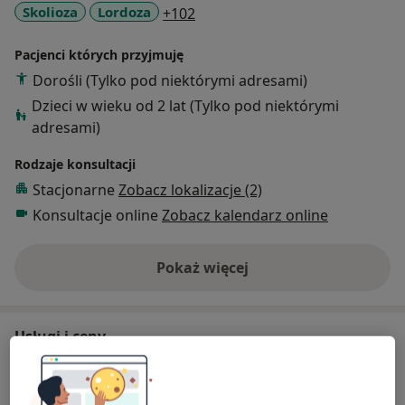
a11y_sr_more_diseases
Skolioza
Lordoza
+102
Pacjenci których przyjmuję
Dorośli (Tylko pod niektórymi adresami)
Dzieci w wieku od 2 lat (Tylko pod niektórymi
adresami)
Rodzaje konsultacji
Stacjonarne
Zobacz lokalizacje (2)
Konsultacje online
Zobacz kalendarz online
Pokaż więcej
o doświadczeniu
Usługi i ceny
Konsultacja ortopedyczna
Umów wizytę
350 zł
Szczegóły