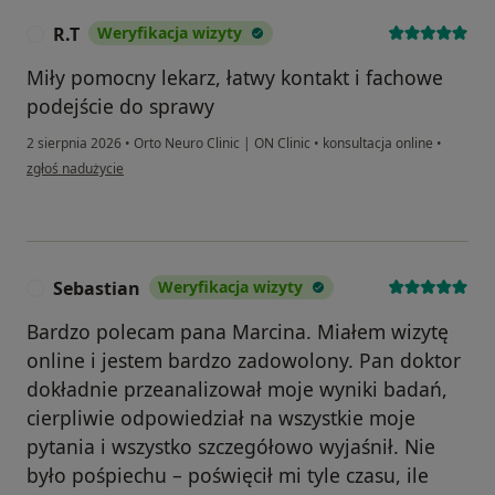
R.T
Weryfikacja wizyty
R
Miły pomocny lekarz, łatwy kontakt i fachowe
podejście do sprawy
2 sierpnia 2026
•
Orto Neuro Clinic | ON Clinic
•
konsultacja online
•
w opinii użytkownika R.T
zgłoś nadużycie
Sebastian
Weryfikacja wizyty
S
Bardzo polecam pana Marcina. Miałem wizytę
online i jestem bardzo zadowolony. Pan doktor
dokładnie przeanalizował moje wyniki badań,
cierpliwie odpowiedział na wszystkie moje
pytania i wszystko szczegółowo wyjaśnił. Nie
było pośpiechu – poświęcił mi tyle czasu, ile