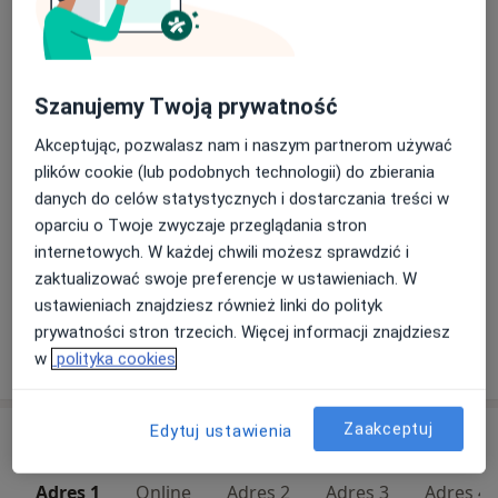
Konsultacja online
Umów wizytę
250 zł
Szczegóły
Szanujemy Twoją prywatność
Akceptując, pozwalasz nam i naszym partnerom używać
Artroskopia nadgarstka
Umów wizytę
plików cookie (lub podobnych technologii) do zbierania
Szczegóły
danych do celów statystycznych i dostarczania treści w
oparciu o Twoje zwyczaje przeglądania stron
Konsultacja ortopedyczna + USG
internetowych. W każdej chwili możesz sprawdzić i
350 zł
Szczegóły
zaktualizować swoje preferencje w ustawieniach. W
ustawieniach znajdziesz również linki do polityk
prywatności stron trzecich. Więcej informacji znajdziesz
W jaki sposób ustalane są ceny?
w
polityka cookies
Zaakceptuj
Edytuj ustawienia
Adresy (5)
Adres 1
Online
Adres 2
Adres 3
Adres 4