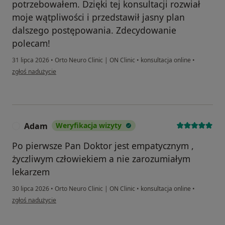
potrzebowałem. Dzięki tej konsultacji rozwiał
moje wątpliwości i przedstawił jasny plan
dalszego postępowania. Zdecydowanie
polecam!
31 lipca 2026
•
Orto Neuro Clinic | ON Clinic
•
konsultacja online
•
w opinii użytkownika Sebastian
zgłoś nadużycie
Adam
Weryfikacja wizyty
A
Po pierwsze Pan Doktor jest empatycznym ,
życzliwym człowiekiem a nie zarozumiałym
lekarzem
30 lipca 2026
•
Orto Neuro Clinic | ON Clinic
•
konsultacja online
•
w opinii użytkownika Adam
zgłoś nadużycie