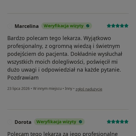
Marcelina
Weryfikacja wizyty
M
Bardzo polecam tego lekarza. Wyjątkowo
profesjonalny, z ogromną wiedzą i świetnym
podejściem do pacjenta. Dokładnie wysłuchał
wszystkich moich dolegliwości, poświęcił mi
dużo uwagi i odpowiedział na każde pytanie.
Pozdrawiam
w opinii użytkownika Marcelina
23 lipca 2026
•
W innym miejscu
•
Inny
•
zgłoś nadużycie
Dorota
Weryfikacja wizyty
D
Polecam tego lekarza za jego profesjonalne