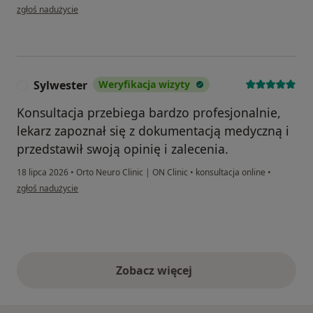
w opinii użytkownika Ata
zgłoś nadużycie
Sylwester
Weryfikacja wizyty
S
Konsultacja przebiega bardzo profesjonalnie,
lekarz zapoznał się z dokumentacją medyczną i
przedstawił swoją opinię i zalecenia.
18 lipca 2026
•
Orto Neuro Clinic | ON Clinic
•
konsultacja online
•
w opinii użytkownika Sylwester
zgłoś nadużycie
Zobacz więcej
opinie powyżej