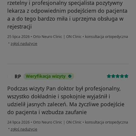
rzetelny i profesjonalny specjalista pozytywny
lekarza z odpowiednim podejściem do pacjenta
a a do tego bardzo miła i uprzejma obsługa w
rejestracji
25 lipca 2026
•
Orto Neuro Clinic | ON Clinic
•
konsultacja ortopedyczna
w opinii użytkownika Renata
•
zgłoś nadużycie
RP
Weryfikacja wizyty
R
Podczas wizyty Pan doktor był profesjonalny,
wszystko dokładnie i spokojnie wyjaśnił i
udzielił jasnych zaleceń. Ma życzliwe podejście
do pacjenta i wzbudza zaufanie
24 lipca 2026
•
Orto Neuro Clinic | ON Clinic
•
konsultacja ortopedyczna
w opinii użytkownika RP
•
zgłoś nadużycie