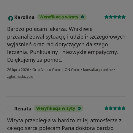
Karolina
Weryfikacja wizyty
K
Bardzo polecam lekarza. Wnikliwie
przeanalizował sytuację i udzielił szczegółowych
wyjaśnień oraz rad dotyczących dalszego
leczenia. Punktualny i niezwykle empatyczny.
Dziękujemy za pomoc.
26 lipca 2026
•
Orto Neuro Clinic | ON Clinic
•
konsultacja online
•
w opinii użytkownika Karolina
zgłoś nadużycie
Renata
Weryfikacja wizyty
R
Wizyta przebiegła w bardzo miłej atmosferze z
całego serca polecam Pana doktora bardzo