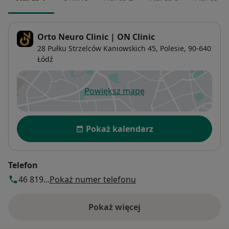
Orto Neuro Clinic | ON Clinic
28 Pułku Strzelców Kaniowskich 45,
Polesie
, 90-640
Łódź
Powiększ mapę
otwiera się w nowej karcie
Dostępność
Pokaż kalendarz
Telefon
46 819...
Pokaż numer telefonu
Pokaż więcej
o adresie