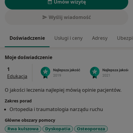
Umów wizytę
Wyślij wiadomość
Doświadczenie
Usługi i ceny
Adresy
Ubezpi
Moje doświadczenie
1
Edukacja
O jakości leczenia najlepiej mówią opinie pacjentów.
Zakres porad
Ortopedia i traumatologia narządu ruchu
Główne obszary pomocy
Rwa kulszowa
Dyskopatia
Osteoporoza