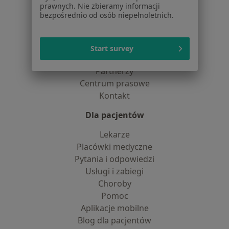
prawnych. Nie zbieramy informacji
Polityka cookies
bezpośrednio od osób niepełnoletnich.
Jak działają wyniki wyszukiwania
Dostępność
O nas
Start survey
Praca
Rekrutujemy!
Partnerzy
Centrum prasowe
Kontakt
Dla pacjentów
Lekarze
Placówki medyczne
Pytania i odpowiedzi
Usługi i zabiegi
Choroby
Pomoc
Aplikacje mobilne
Blog dla pacjentów