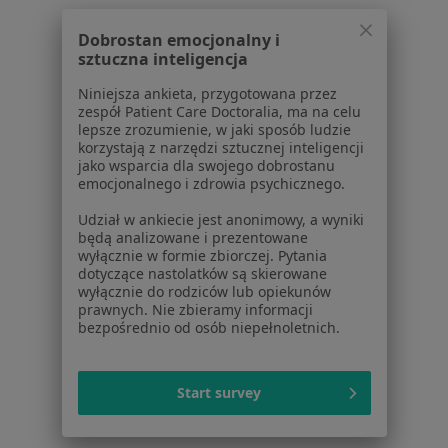
Ortopedzi w Sochaczewie
Dobrostan emocjonalny i
sztuczna inteligencja
Ortopedzi w Grodzisku Mazowieckim
Niniejsza ankieta, przygotowana przez
Więcej (14)
zespół Patient Care Doctoralia, ma na celu
Więcej w kategorii: W pobliżu Łowicza
lepsze zrozumienie, w jaki sposób ludzie
korzystają z narzędzi sztucznej inteligencji
Najczęstsze schorzenia
jako wsparcia dla swojego dobrostanu
emocjonalnego i zdrowia psychicznego.
Ból kolana Łowicz
Udział w ankiecie jest anonimowy, a wyniki
Złamania Łowicz
będą analizowane i prezentowane
wyłącznie w formie zbiorczej. Pytania
łokieć tenisisty Łowicz
dotyczące nastolatków są skierowane
wyłącznie do rodziców lub opiekunów
Paluch koślawy Łowicz
prawnych. Nie zbieramy informacji
bezpośrednio od osób niepełnoletnich.
Urazy Łowicz
Więcej (15)
Start survey
Więcej w kategorii: Najczęstsze schorzenia