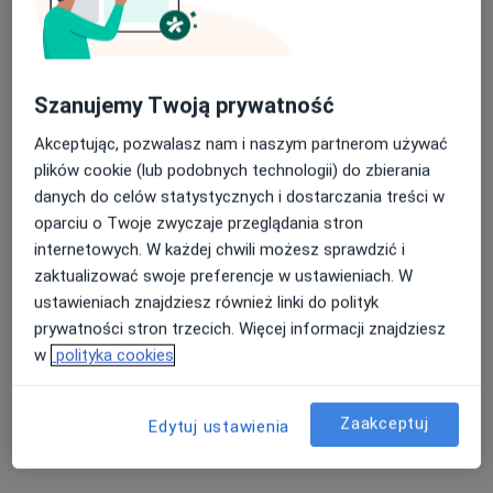
Specjalista nie oferuje umawiania online pod tym adresem.
Poproś o wizytę
Szanujemy Twoją prywatność
Akceptując, pozwalasz nam i naszym partnerom używać
plików cookie (lub podobnych technologii) do zbierania
danych do celów statystycznych i dostarczania treści w
oparciu o Twoje zwyczaje przeglądania stron
internetowych. W każdej chwili możesz sprawdzić i
zaktualizować swoje preferencje w ustawieniach. W
ustawieniach znajdziesz również linki do polityk
Bezpieczne płatności
prywatności stron trzecich. Więcej informacji znajdziesz
Klinika Deamed
w
polityka cookies
·
Więcej
Ortopedia, Chirurgia, Dermatologia
723 opinie
Zaakceptuj
Edytuj ustawienia
Warszawska 41, Sochaczew
•
Mapa
Konsultacja ortopedyczna
od 280 zł