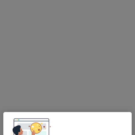
Dostępni specjaliści
Specjaliści znajdują się poza Łowicz, łódzkie, w
obszarach bliskich Twojemu wyszukiwaniu.
Marcin Łabędzki
·
Więcej
Ortopeda
3 opinie
Stefana Żeromskiego 14, Sochaczew
•
Mapa
Centrum Medyczne enel-med - Oddział Sochaczew
Konsultacja ortopedyczna
289 zł