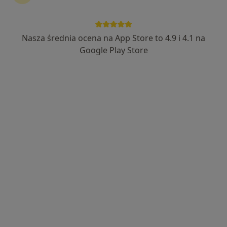
dr n. med. Marek Aleksander Synder
·
Więcej
Ortopeda
Nasza średnia ocena na App Store to 4.9 i 4.1 na
197 opinii
Google Play Store
Armii Krajowej 51, Łowicz
•
Mapa
VitaMed Łowicz NZOZ Przychodnia Rodzinna, Lekarze Specjaliści
Konsultacja ortopedyczna
280 zł
Specjalista nie oferuje umawiania online pod tym adresem.
Poproś o wizytę