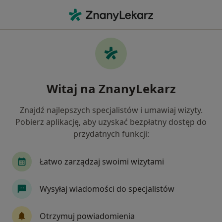
Me
Ortopeda • Łowicz, łódzkie
Filtry
Ubezpieczenie
Mapa
Polecani ortopedzi w Łowiczu
Witaj na ZnanyLekarz
Jak działają wyniki wyszukiwania
Znajdź najlepszych specjalistów i umawiaj wizyty.
Pobierz aplikację, aby uzyskać bezpłatny dostęp do
Wybierz swoje ubezpieczenie
przydatnych funkcji:
Łatwo zarządzaj swoimi wizytami
Wysyłaj wiadomości do specjalistów
Otrzymuj powiadomienia