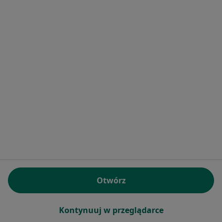
lek. Witold Sadurski
·
Więcej
Ortopeda
9 opinii
3 Maja 15, Łowicz
•
Mapa
MediCenter Łowicz Specjalistyka i Rehabilitacja
Specjalista nie oferuje umawiania online pod tym adresem.
Otwórz
Poproś o wizytę
Kontynuuj w przeglądarce