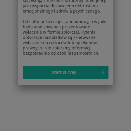
korzystają z narzędzi sztucznej inteligencji
Poproś o wizytę
jako wsparcia dla swojego dobrostanu
emocjonalnego i zdrowia psychicznego.
Udział w ankiecie jest anonimowy, a wyniki
będą analizowane i prezentowane
wyłącznie w formie zbiorczej. Pytania
dotyczące nastolatków są skierowane
wyłącznie do rodziców lub opiekunów
prawnych. Nie zbieramy informacji
bezpośrednio od osób niepełnoletnich.
lek. Wojciech Stryjecki
Start survey
·
Więcej
Ortopeda
2 opinie
Ułańska 28, Łowicz
•
Mapa
Poradnia Ortopedyczna NFZ przy ZOZ w Łowiczu
Konsultacja ortopedyczna
Brak ceny
Specjalista nie oferuje umawiania online pod tym adresem.