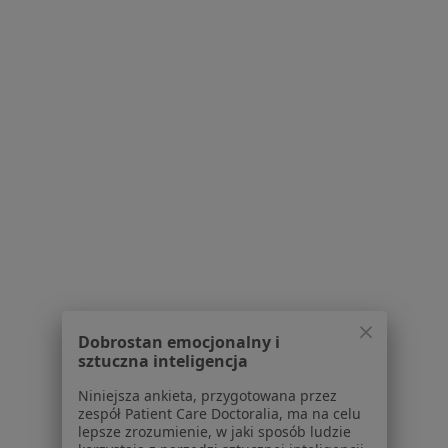
Poproś o wizytę
dr n. med. Miłosz Andrzejewski
·
Więcej
Ortopeda
45 opinii
3 Maja 15, Łowicz
•
Mapa
Dobrostan emocjonalny i
MediCenter Łowicz Specjalistyka i Rehabilitacja
sztuczna inteligencja
Konsultacja ortopedyczna
Brak ceny
Niniejsza ankieta, przygotowana przez
Specjalista nie oferuje umawiania online pod tym adresem.
zespół Patient Care Doctoralia, ma na celu
lepsze zrozumienie, w jaki sposób ludzie