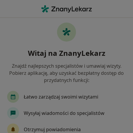
Me
Ortopeda • Głowno, łódzkie
Filtry
Mapa
Polecani ortopedzi w Głownie
Witaj na ZnanyLekarz
Jak działają wyniki wyszukiwania
Znajdź najlepszych specjalistów i umawiaj wizyty.
Pobierz aplikację, aby uzyskać bezpłatny dostęp do
przydatnych funkcji:
Łatwo zarządzaj swoimi wizytami
Wysyłaj wiadomości do specjalistów
lek. Kamil Kniczek
·
Więcej
Ortopeda
Otrzymuj powiadomienia