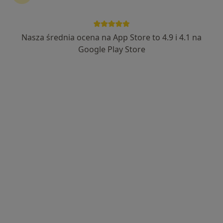
133 opinie
Świętojańska 1/3B, Łowicz
•
Mapa
Kamil Kniczek Indywidualna Praktyka Lekarska
Nasza średnia ocena na App Store to 4.9 i 4.1 na
Konsultacja ortopedyczna
od 300 zł
Google Play Store
Specjalista nie oferuje umawiania online pod tym adresem.
Poproś o wizytę
dr n. med. Piotr Buchcic
·
Więcej
Ortopeda, Ortopeda dziecięcy
113 opinii