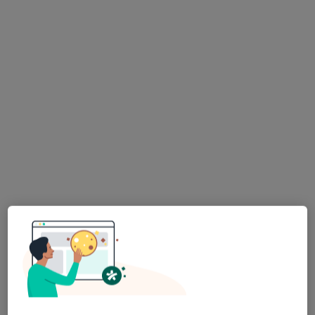
Bezpieczne płatności
dr n. med. Marcin Milczarek
·
Więcej
Ortopeda
480 opinii
Mikołaja Kopernika 68, Łódź
•
Mapa
Milczarek Medical - jesteśmy tutaj, aby Ci pomóc
Konsultacja ortopedyczna
400 zł
Specjalista nie oferuje umawiania online pod tym adresem.
Poproś o wizytę