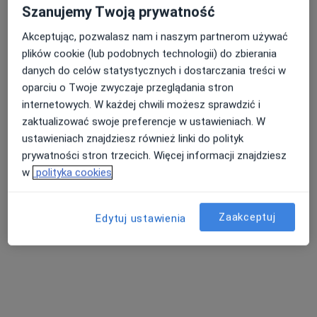
Szanujemy Twoją prywatność
Akceptując, pozwalasz nam i naszym partnerom używać
plików cookie (lub podobnych technologii) do zbierania
dr n. med. Jarosław Robert Dójczyński
danych do celów statystycznych i dostarczania treści w
·
Więcej
Ortopeda, Lekarz medycyny sportowej
oparciu o Twoje zwyczaje przeglądania stron
613 opinii
internetowych. W każdej chwili możesz sprawdzić i
Adres 1
Adres 2
Adres 3
zaktualizować swoje preferencje w ustawieniach. W
ustawieniach znajdziesz również linki do polityk
prywatności stron trzecich. Więcej informacji znajdziesz
Jaracza 55/1a, Łódź
•
Mapa
w
polityka cookies
RMED Centrum Medyczne NZOZ
Konsultacja ortopedyczna
250 zł
Zaakceptuj
Edytuj ustawienia
Specjalista nie oferuje umawiania online pod tym adresem.
Poproś o wizytę