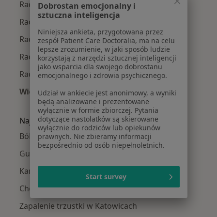
Radiolodzy w Gliwicach
Dobrostan emocjonalny i
sztuczna inteligencja
Radiolodzy w Sosnowcu
Niniejsza ankieta, przygotowana przez
Radiolodzy w Zabrzu
zespół Patient Care Doctoralia, ma na celu
lepsze zrozumienie, w jaki sposób ludzie
Radiolodzy w Chorzowie
korzystają z narzędzi sztucznej inteligencji
jako wsparcia dla swojego dobrostanu
Radiolodzy w Bielsku-Białej
emocjonalnego i zdrowia psychicznego.
Więcej (14)
Udział w ankiecie jest anonimowy, a wyniki
będą analizowane i prezentowane
Więcej w kategorii: W pobliżu Katowic
wyłącznie w formie zbiorczej. Pytania
dotyczące nastolatków są skierowane
Najczęście leczone choroby
wyłącznie do rodziców lub opiekunów
Bóle brzucha w Katowicach
prawnych. Nie zbieramy informacji
bezpośrednio od osób niepełnoletnich.
Guzy tarczycy w Katowicach
Kamica nerkowa w Katowicach
Start survey
Choroby tarczycy w Katowicach
Zapalenie trzustki w Katowicach