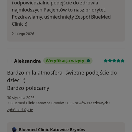
i odpowiedzialne podejście do zdrowia
najmłodszych Pacjentów to nasz priorytet.
Pozdrawiamy, uśmiechnięty Zespół BlueMed
Clinic :)
2 lutego 2026
Aleksandra
Weryfikacja wizyty
A
Bardzo miła atmosfera, świetne podejście do
dzieci :)
Bardzo polecamy
30 stycznia 2026
•
Bluemed Clinic Katowice Brynów
•
USG szwów czaszkowych
•
w opinii użytkownika Aleksandra
zgłoś nadużycie
Bluemed Clinic Katowice Brynów