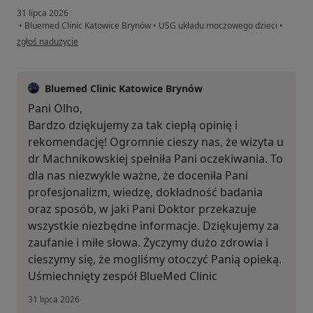
31 lipca 2026
•
Bluemed Clinic Katowice Brynów
•
USG układu moczowego dzieci
•
w opinii użytkownika Olha
zgłoś nadużycie
Bluemed Clinic Katowice Brynów
Pani Olho,
Bardzo dziękujemy za tak ciepłą opinię i
rekomendację! Ogromnie cieszy nas, że wizyta u
dr Machnikowskiej spełniła Pani oczekiwania. To
dla nas niezwykle ważne, że doceniła Pani
profesjonalizm, wiedzę, dokładność badania
oraz sposób, w jaki Pani Doktor przekazuje
wszystkie niezbędne informacje. Dziękujemy za
zaufanie i miłe słowa. Życzymy dużo zdrowia i
cieszymy się, że mogliśmy otoczyć Panią opieką.
Uśmiechnięty zespół BlueMed Clinic
31 lipca 2026