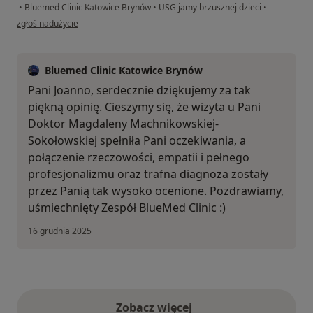
•
Bluemed Clinic Katowice Brynów
•
USG jamy brzusznej dzieci
•
w opinii użytkownika Joanna
zgłoś nadużycie
Bluemed Clinic Katowice Brynów
Pani Joanno, serdecznie dziękujemy za tak
piękną opinię. Cieszymy się, że wizyta u Pani
Doktor Magdaleny Machnikowskiej-
Sokołowskiej spełniła Pani oczekiwania, a
połączenie rzeczowości, empatii i pełnego
profesjonalizmu oraz trafna diagnoza zostały
przez Panią tak wysoko ocenione. Pozdrawiamy,
uśmiechnięty Zespół BlueMed Clinic :)
16 grudnia 2025
Zobacz więcej