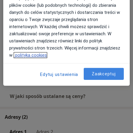
USG nerek dzieci
plików cookie (lub podobnych technologii) do zbierania
Umów wizytę
250 zł
Szczegóły
danych do celów statystycznych i dostarczania treści w
oparciu o Twoje zwyczaje przeglądania stron
internetowych. W każdej chwili możesz sprawdzić i
USG przezciemiączkowe (główki)
Umów wizytę
zaktualizować swoje preferencje w ustawieniach. W
250 zł
Szczegóły
ustawieniach znajdziesz również linki do polityk
prywatności stron trzecich. Więcej informacji znajdziesz
USG szwów czaszkowych
w
polityka cookies
Umów wizytę
250 zł
Szczegóły
Zaakceptuj
Edytuj ustawienia
+ 6 usług
W jaki sposób ustalane są ceny?
Adresy (2)
Adres 1
Adres 2