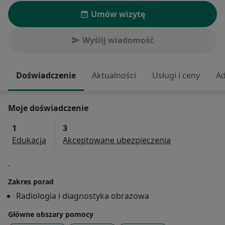
Umów wizytę
Wyślij wiadomość
Doświadczenie
Aktualności
Usługi i ceny
Ad
Moje doświadczenie
1
3
Edukacja
Akceptowane ubezpieczenia
.
Zakres porad
Radiologia i diagnostyka obrazowa
Główne obszary pomocy