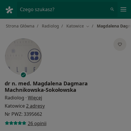
Me
Czego szukasz?
Strona Główna
Radiolog
Katowice
Magdalena Dagm
Zmień miasto
dr n. med.
Magdalena Dagmara
Machnikowska-Sokołowska
O specjalizacjach
Radiolog
·
Więcej
Katowice
2 adresy
Nr PWZ: 3395662
26 opinii