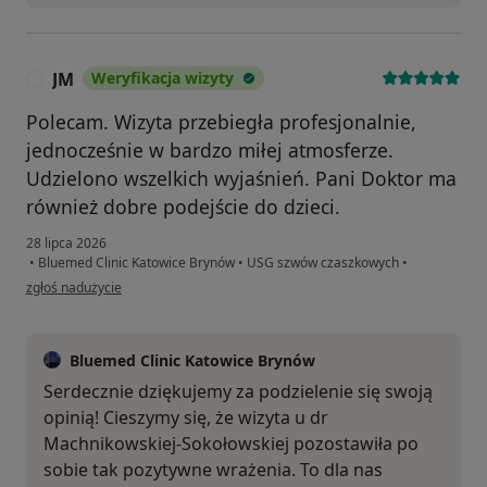
JM
Weryfikacja wizyty
J
Polecam. Wizyta przebiegła profesjonalnie,
jednocześnie w bardzo miłej atmosferze.
Udzielono wszelkich wyjaśnień. Pani Doktor ma
również dobre podejście do dzieci.
28 lipca 2026
•
Bluemed Clinic Katowice Brynów
•
USG szwów czaszkowych
•
w opinii użytkownika JM
zgłoś nadużycie
Bluemed Clinic Katowice Brynów
Serdecznie dziękujemy za podzielenie się swoją
opinią! Cieszymy się, że wizyta u dr
Machnikowskiej-Sokołowskiej pozostawiła po
sobie tak pozytywne wrażenia. To dla nas