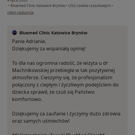
4 lipca 2026
•
Bluemed Clinic Katowice Brynów
•
USG szwów czaszkowych
•
w opinii użytkownika Adrian
zgłoś nadużycie
Bluemed Clinic Katowice Brynów
Panie Adrianie,
Dziękujemy za wspaniałą opinię!
To dla nas ogromna radość, że wizyta u dr
Machnikowskiej przebiegła w tak pozytywnej
atmosferze. Cieszymy się, że profesjonalizm
połączony z ciepłym i życzliwym podejściem do
dziecka sprawił, że czuli się Państwo
komfortowo.
Dziękujemy za zaufanie i życzymy dużo zdrowia
oraz samych uśmiechów!