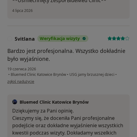
**Uśmiechnięty Zespół BlueMed Clinic**
4 lipca 2026
Svitlana
Weryfikacja wizyty
S
Bardzo jest profesjonalna. Wszystko dokładnie
było wyjaśnione.
19 czerwca 2026
•
Bluemed Clinic Katowice Brynów
•
USG jamy brzusznej dzieci
•
w opinii użytkownika Svitlana
zgłoś nadużycie
Bluemed Clinic Katowice Brynów
Dziękujemy za Pani opinię.
Cieszymy się, że doceniła Pani profesjonalne
podejście oraz dokładne wyjaśnienie wszystkich
kwestii podczas wizyty. Dokładamy wszelkich