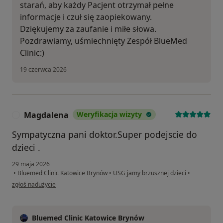
starań, aby każdy Pacjent otrzymał pełne
informacje i czuł się zaopiekowany.
Dziękujemy za zaufanie i miłe słowa.
Pozdrawiamy, uśmiechnięty Zespół BlueMed
Clinic:)
19 czerwca 2026
Magdalena
Weryfikacja wizyty
M
Sympatyczna pani doktor.Super podejscie do
dzieci .
29 maja 2026
•
Bluemed Clinic Katowice Brynów
•
USG jamy brzusznej dzieci
•
w opinii użytkownika Magdalena
zgłoś nadużycie
Bluemed Clinic Katowice Brynów