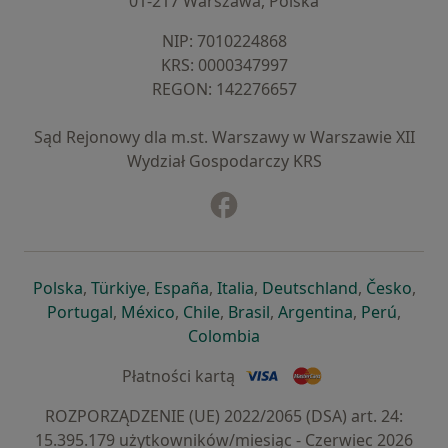
01-217 Warszawa, Polska
NIP: ⁠7010224868
KRS: ⁠0000347997
REGON: ⁠142276657
Sąd Rejonowy dla m.st. Warszawy w Warszawie XII
Wydział Gospodarczy KRS
Facebook
otwiera się w nowej karcie
otwiera się w nowej karcie
otwiera się w nowej karcie
otwiera się w nowej karcie
otwiera się w nowej karci
otwiera się
otwi
Polska
,
Türkiye
,
España
,
Italia
,
Deutschland
,
Česko
,
otwiera się w nowej karcie
otwiera się w nowej karcie
otwiera się w nowej karcie
otwiera się w nowej kar
otwiera się 
otwier
Portugal
,
México
,
Chile
,
Brasil
,
Argentina
,
Perú
,
otwiera się w nowej karc
Colombia
Płatności kartą
ROZPORZĄDZENIE (UE) 2022/2065 (DSA) art. 24:
15.395.179 użytkowników/miesiąc - Czerwiec 2026