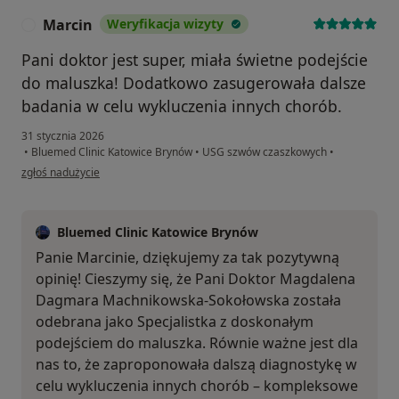
Marcin
Weryfikacja wizyty
M
Pani doktor jest super, miała świetne podejście
do maluszka! Dodatkowo zasugerowała dalsze
badania w celu wykluczenia innych chorób.
31 stycznia 2026
•
Bluemed Clinic Katowice Brynów
•
USG szwów czaszkowych
•
w opinii użytkownika Marcin
zgłoś nadużycie
Bluemed Clinic Katowice Brynów
Panie Marcinie, dziękujemy za tak pozytywną
opinię! Cieszymy się, że Pani Doktor Magdalena
Dagmara Machnikowska-Sokołowska została
odebrana jako Specjalistka z doskonałym
podejściem do maluszka. Równie ważne jest dla
nas to, że zaproponowała dalszą diagnostykę w
celu wykluczenia innych chorób – kompleksowe