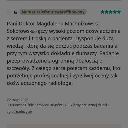
G
Numer telefonu zweryfikowany
Pani Doktor Magdalena Machnikowska-
Sokołowska łączy wysoki poziom doświadczenia
z sercem i troską o pacjenta. Dysponuje dużą
wiedzą, którą da się odczuć podczas badania a
przy tym wszystko dokładnie tłumaczy. Badanie
przeprowadzone z ogromną dbałością o
szczegóły. Z całego serca polecam każdemu, kto
potrzebuje profesjonalnej i życzliwej oceny tak
doświadczonego radiologa.
22 maja 2026
•
Bluemed Clinic Katowice Brynów
•
USG jamy brzusznej dzieci
•
w opinii użytkownika G
zgłoś nadużycie