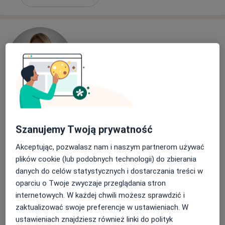
lek. Karolina Morawiec-Sławek
·
Więcej
Diabetolog, Internista
Szanujemy Twoją prywatność
8 opinii
Akceptując, pozwalasz nam i naszym partnerom używać
Małobądzka 143, Będzin
•
Mapa
plików cookie (lub podobnych technologii) do zbierania
LEXMEDICA Centrum Medyczne
danych do celów statystycznych i dostarczania treści w
Konsultacja diabetologiczna
250 zł
oparciu o Twoje zwyczaje przeglądania stron
Specjalista nie oferuje umawiania online pod tym adresem.
internetowych. W każdej chwili możesz sprawdzić i
zaktualizować swoje preferencje w ustawieniach. W
Poproś o wizytę
ustawieniach znajdziesz również linki do polityk