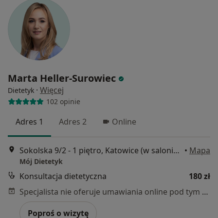
Marta Heller-Surowiec
·
Więcej
Dietetyk
102 opinie
Adres 1
Adres 2
Online
Sokolska 9/2 - 1 piętro, Katowice (w salonie Isabel Medical Day SPA), Katowice
•
Mapa
Mój Dietetyk
Konsultacja dietetyczna
180 zł
Specjalista nie oferuje umawiania online pod tym adresem.
Poproś o wizytę