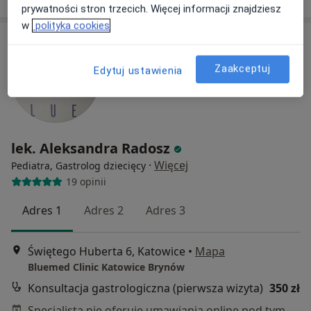
prywatności stron trzecich. Więcej informacji znajdziesz
w
polityka cookies
Zaakceptuj
Edytuj ustawienia
lek. Aleksandra Radosz
·
Więcej
Pediatra, Gastrolog dziecięcy
19 opinii
Adres 1
Adres 2
Adres 3
Świętego Huberta 6, Katowice
•
Mapa
Bluemed Clinic Katowice Brynów
Konsultacja gastrologiczna (pierwsza wizyta)
350 zł
Specjalista nie oferuje umawiania online pod tym adresem.