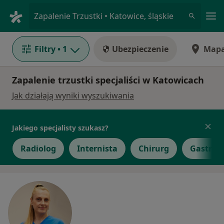
Me
Zapalenie Trzustki • Katowice, śląskie
Filtry
• 1
Ubezpieczenie
Map
Zapalenie trzustki specjaliści w Katowicach
Jak działają wyniki wyszukiwania
Jakiego specjalisty szukasz?
Radiolog
Internista
Chirurg
Gastrol