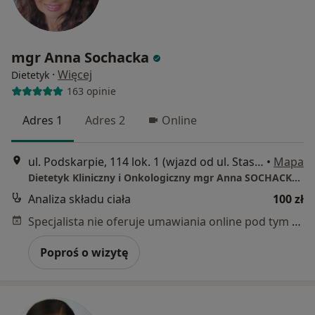
mgr Anna Sochacka
·
Więcej
Dietetyk
163 opinie
Adres 1
Adres 2
Online
ul. Podskarpie, 114 lok. 1 (wjazd od ul. Staszica), Będzin
•
Mapa
Dietetyk Kliniczny i Onkologiczny mgr Anna SOCHACKA Będzin
Analiza składu ciała
100 zł
Specjalista nie oferuje umawiania online pod tym adresem.
Poproś o wizytę