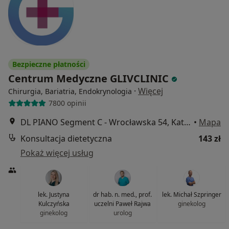
Bezpieczne płatności
Centrum Medyczne GLIVCLINIC
·
Więcej
Chirurgia, Bariatria, Endokrynologia
7800 opinii
DL PIANO Segment C - Wrocławska 54, Katowice
•
Mapa
Konsultacja dietetyczna
143 zł
Pokaż więcej usług
lek. Justyna
dr hab. n. med., prof.
lek. Michał Szpringer
Kulczyńska
uczelni Paweł Rajwa
ginekolog
ginekolog
urolog