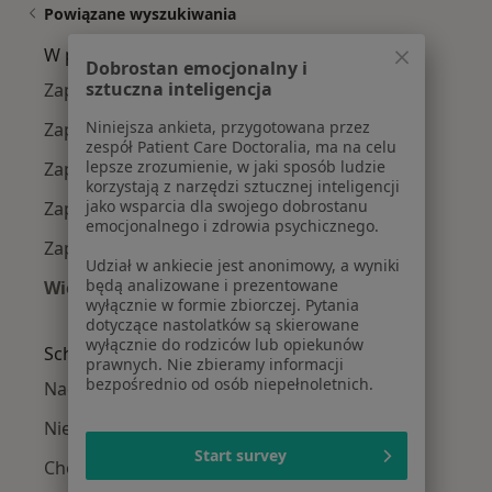
Powiązane wyszukiwania
W pobliżu Katowic
Dobrostan emocjonalny i
sztuczna inteligencja
Zapalenie trzustki w Gliwicach
Niniejsza ankieta, przygotowana przez
Zapalenie trzustki w Sosnowcu
zespół Patient Care Doctoralia, ma na celu
lepsze zrozumienie, w jaki sposób ludzie
Zapalenie trzustki w Chorzowie
korzystają z narzędzi sztucznej inteligencji
jako wsparcia dla swojego dobrostanu
Zapalenie trzustki w Świętochłowicach
emocjonalnego i zdrowia psychicznego.
Zapalenie trzustki w Dąbrowie Górniczej
Udział w ankiecie jest anonimowy, a wyniki
będą analizowane i prezentowane
Więcej (13)
wyłącznie w formie zbiorczej. Pytania
Więcej w kategorii: W pobliżu Katowic
dotyczące nastolatków są skierowane
wyłącznie do rodziców lub opiekunów
Schorzenia w Katowicach
prawnych. Nie zbieramy informacji
bezpośrednio od osób niepełnoletnich.
Nadciśnienie tętnicze w Katowicach
Niewydolność serca w Katowicach
Start survey
Choroba wieńcowa w Katowicach