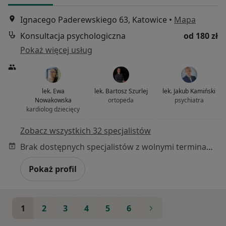
Ignacego Paderewskiego 63, Katowice
•
Mapa
Konsultacja psychologiczna
od 180 zł
Pokaż więcej usług
lek. Ewa
lek. Bartosz Szurlej
lek. Jakub Kamiński
Nowakowska
ortopeda
psychiatra
kardiolog dziecięcy
Zobacz wszystkich 32 specjalistów
Brak dostępnych specjalistów z wolnymi terminami w tym centrum medycznym.
Pokaż profil
1
2
3
4
5
6