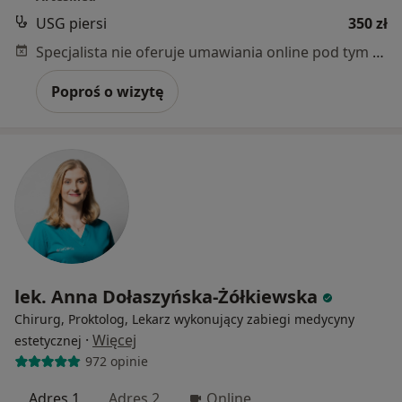
USG piersi
350 zł
Specjalista nie oferuje umawiania online pod tym adresem.
Poproś o wizytę
lek. Anna Dołaszyńska-Żółkiewska
Chirurg, Proktolog, Lekarz wykonujący zabiegi medycyny
·
Więcej
estetycznej
972 opinie
Adres 1
Adres 2
Online