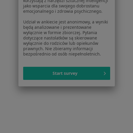
korzystają z narzędzi sztucznej inteligencji
jako wsparcia dla swojego dobrostanu
emocjonalnego i zdrowia psychicznego.
Udział w ankiecie jest anonimowy, a wyniki
Centrum Medyczne Medicome
będą analizowane i prezentowane
·
Radiologia, Chirurgia dziecięca, Chirurgia naczyniowa
wyłącznie w formie zbiorczej. Pytania
Więcej
dotyczące nastolatków są skierowane
wyłącznie do rodziców lub opiekunów
3 Maja 10, Oświęcim
•
Mapa
prawnych. Nie zbieramy informacji
bezpośrednio od osób niepełnoletnich.
Brak dostępnych specjalistów z wolnymi terminami w tym centrum medycznym.
Pokaż profil
Start survey