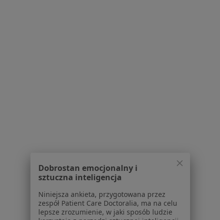
Józef Jan Bratek
Radiolog
Ogrodowa 31, Polanka Wielka
•
Mapa
Prywatna Praktyka Lekarska Józef Jan Bratek
Konsultacja radiologiczna
Brak ceny
Specjalista nie oferuje umawiania online pod tym adresem.
Poproś o wizytę
Dobrostan emocjonalny i
sztuczna inteligencja
Niniejsza ankieta, przygotowana przez
zespół Patient Care Doctoralia, ma na celu
lepsze zrozumienie, w jaki sposób ludzie