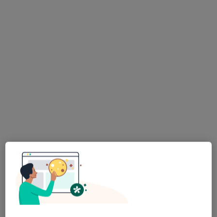
Bezpieczne płatności
lek. Maciej Tomalski
·
Więcej
W trakcie specjalizacji (Radiolog)
Dąbrówki 10, Katowice
•
Mapa
Centrum Medyczne POLMED Oddział Katowice
USG + Doppler kończyn - tętnice
250 zł
Specjalista nie oferuje umawiania online pod tym adresem.
Poproś o wizytę