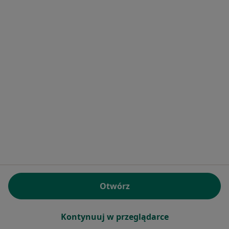
lek. Władysław Antoni Kostka
Radiolog
ul. Sokoła 19, Chrzanów
•
Mapa
Ośrodek Medyczny Osteomed Filia w Chrzanowie
Specjalista nie oferuje umawiania online pod tym adresem.
Poproś o wizytę
Otwórz
Kontynuuj w przeglądarce