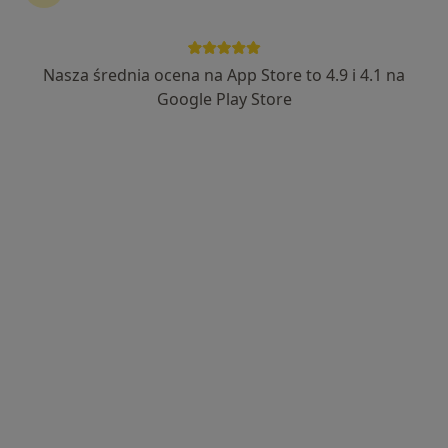
dr n. med. i n. o zdr. Anna Saran
·
Więcej
Radiolog, Ultrasonografista
437 opinii
Nasza średnia ocena na App Store to 4.9 i 4.1 na
Google Play Store
DROMEDICA al. Jana Pawła II 13/1, Libiąż
•
Mapa
SONOMEDICA ANNA SARAN
Usg gruczołu krokowego
200 zł
Specjalista nie oferuje umawiania online pod tym adresem.
Poproś o wizytę
Dostępni specjaliści
Specjaliści znajdują się poza Oświęcim, małopolskie,
w obszarach bliskich Twojemu wyszukiwaniu.