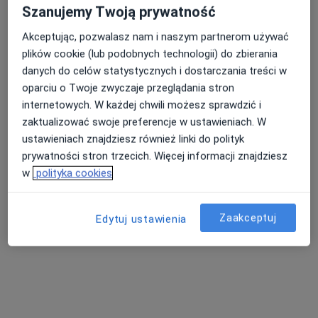
Szanujemy Twoją prywatność
Akceptując, pozwalasz nam i naszym partnerom używać
plików cookie (lub podobnych technologii) do zbierania
danych do celów statystycznych i dostarczania treści w
oparciu o Twoje zwyczaje przeglądania stron
internetowych. W każdej chwili możesz sprawdzić i
lek. Magdalena Ryba
zaktualizować swoje preferencje w ustawieniach. W
·
Więcej
Radiolog, Ultrasonografista
ustawieniach znajdziesz również linki do polityk
388 opinii
prywatności stron trzecich. Więcej informacji znajdziesz
Adres 1
Adres 2
Adres 3
Adres 4
w
polityka cookies
Jana Matejki 4, Jaworzno
•
Mapa
Zaakceptuj
Edytuj ustawienia
EsterClinic
Konsultacja radiologiczna
220 zł
Specjalista nie oferuje umawiania online pod tym adresem.
Poproś o wizytę