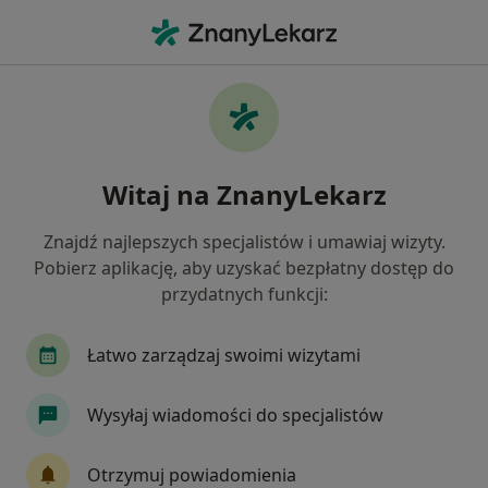
Me
Radiolog • Oświęcim, małopolskie
Filtry
Ubezpieczenie
Mapa
Polecani radiolodzy w Oświęcimiu
Witaj na ZnanyLekarz
Jak działają wyniki wyszukiwania
Znajdź najlepszych specjalistów i umawiaj wizyty.
Pobierz aplikację, aby uzyskać bezpłatny dostęp do
Wybierz swoje ubezpieczenie
przydatnych funkcji:
Łatwo zarządzaj swoimi wizytami
Wysyłaj wiadomości do specjalistów
Otrzymuj powiadomienia