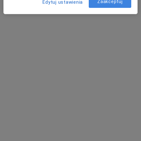
Zaakceptuj
Edytuj ustawienia
Bożena Orzechowska
Alergolog, Pulmonolog, Pediatra
Radomsko
Choroby laryngologiczne - pytania dotyczące
tej choroby
Nasi lekarze i specjaliści odpowiedzieli na 24 pytań
dotyczących usługi: Choroby laryngologiczne
Zadaj pytanie