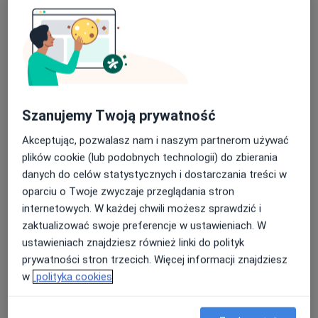
Laryngolog
Świdnica
Kazimierz Jankiewcz
Szanujemy Twoją prywatność
Laryngolog
Gdańsk
Akceptując, pozwalasz nam i naszym partnerom używać
plików cookie (lub podobnych technologii) do zbierania
Justyna Panek
danych do celów statystycznych i dostarczania treści w
oparciu o Twoje zwyczaje przeglądania stron
Laryngolog, Lekarz wykonujący zabiegi medycyny estetycznej
internetowych. W każdej chwili możesz sprawdzić i
Białystok
zaktualizować swoje preferencje w ustawieniach. W
ustawieniach znajdziesz również linki do polityk
prywatności stron trzecich. Więcej informacji znajdziesz
Beata Sikora-Miłowska
w
polityka cookies
Pediatra
Warszawa