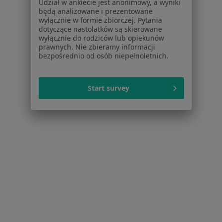
Udział w ankiecie jest anonimowy, a wyniki
Pytania i odpowiedzi
będą analizowane i prezentowane
Usługi i zabiegi
wyłącznie w formie zbiorczej. Pytania
dotyczące nastolatków są skierowane
Choroby
wyłącznie do rodziców lub opiekunów
Pomoc
prawnych. Nie zbieramy informacji
Aplikacje mobilne
bezpośrednio od osób niepełnoletnich.
Blog dla pacjentów
Dla profesjonalistów
Start survey
Cennik
Dla lekarzy
Dla placówek medycznych
Noa Notes
nowość
Baza wiedzy
Centrum Pomocy dla Specjalisty
Kontakt
ZnanyLekarz - Strona główna
ZnanyLekarz Sp. z o.o.
ul. Kolejowa 5/7