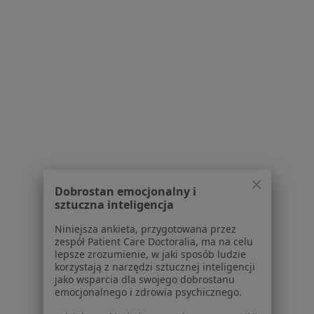
Serwis
Regulamin
Polityka prywatności pacjentów
Polityka prywatności profesjonalistów
Polityka prywatności dla profesjonalistów, których
dane pozyskaliśmy samodzielnie
Polityka cookies
Jak działają wyniki wyszukiwania
Dostępność
O nas
Praca
Rekrutujemy!
Dobrostan emocjonalny i
Partnerzy
sztuczna inteligencja
Centrum prasowe
Niniejsza ankieta, przygotowana przez
Kontakt
zespół Patient Care Doctoralia, ma na celu
lepsze zrozumienie, w jaki sposób ludzie
Dla pacjentów
korzystają z narzędzi sztucznej inteligencji
jako wsparcia dla swojego dobrostanu
Lekarze
emocjonalnego i zdrowia psychicznego.
Placówki medyczne