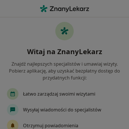
Me
Czego szukasz?
Strona Główna
Choroby
Choroby Laryngologiczne
Choroby laryngologiczne -
Witaj na ZnanyLekarz
informacje, specjaliści, pytania i
odpowiedzi
Znajdź najlepszych specjalistów i umawiaj wizyty.
Pobierz aplikację, aby uzyskać bezpłatny dostęp do
przydatnych funkcji:
Łatwo zarządzaj swoimi wizytami
Informacje
Pytania i odpowiedzi
Wysyłaj wiadomości do specjalistów
Nie rezygnuj ze zdrowia
Otrzymuj powiadomienia