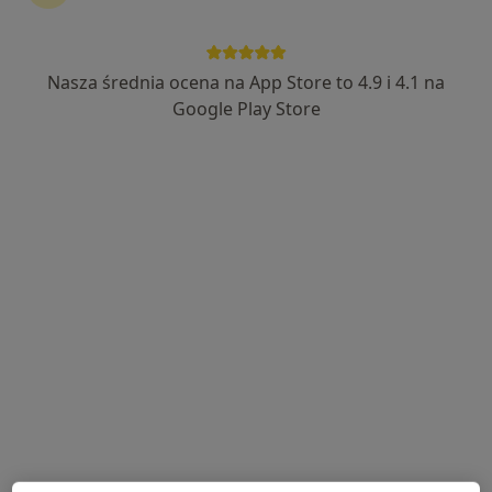
Wybierz konsultacje online, aby rozpocząć lub
kontynuować leczenie bez wychodzenia z domu. Jeśli
potrzebujesz, możesz również umówić wizytę w
Nasza średnia ocena na App Store to 4.9 i 4.1 na
gabinecie.
Google Play Store
Pokaż specjalistów
Jak to działa?
Eksperci - choroby laryngologiczne
Elżbieta Sipurzyńska-Feder
Laryngolog
Poznań
Magdalena Kędzierska