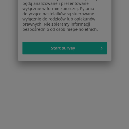
Rak trzustki w Sosnowcu
będą analizowane i prezentowane
wyłącznie w formie zbiorczej. Pytania
Rak trzustki w Chorzowie
dotyczące nastolatków są skierowane
wyłącznie do rodziców lub opiekunów
Rak trzustki w Świętochłowicach
prawnych. Nie zbieramy informacji
bezpośrednio od osób niepełnoletnich.
Rak trzustki w Dąbrowie Górniczej
Więcej (13)
Start survey
Więcej w kategorii: W pobliżu Katowic
Schorzenia w Katowicach
Zmiany skórne w Katowicach
Choroby chirurgiczne w Katowicach
Znamiona w Katowicach
żylaki kończyn dolnych w Katowicach
Blizny w Katowicach
Więcej (15)
Więcej w kategorii: Schorzenia w Katowicach