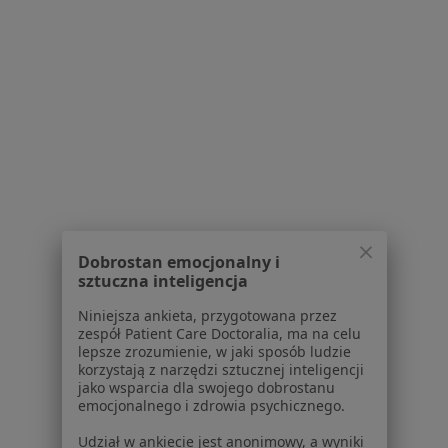
lek. Karolina Hofman-Pyka
·
Więcej
Onkolog
10 opinii
Strzelecka 8, Katowice
•
Mapa
Centrum Medyczne Strzelecka 8
Konsultacja onkologiczna
300 zł
Specjalista nie oferuje umawiania online pod tym adresem.
Poproś o wizytę
Dobrostan emocjonalny i
sztuczna inteligencja
1
2
3
4
Niniejsza ankieta, przygotowana przez
zespół Patient Care Doctoralia, ma na celu
Powiązane wyszukiwania
lepsze zrozumienie, w jaki sposób ludzie
korzystają z narzędzi sztucznej inteligencji
W pobliżu Katowic
jako wsparcia dla swojego dobrostanu
emocjonalnego i zdrowia psychicznego.
Rak trzustki w Gliwicach
Udział w ankiecie jest anonimowy, a wyniki