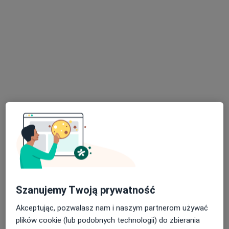
Konsultacja gastroenterologiczna
650 zł
Specjalista nie oferuje umawiania online pod tym adresem.
Poproś o wizytę
dr n. med. Wojciech Wawrzynek
·
Więcej
Radiolog
150 opinii
Szanujemy Twoją prywatność
Adres 1
Adres 2
Akceptując, pozwalasz nam i naszym partnerom używać
plików cookie (lub podobnych technologii) do zbierania