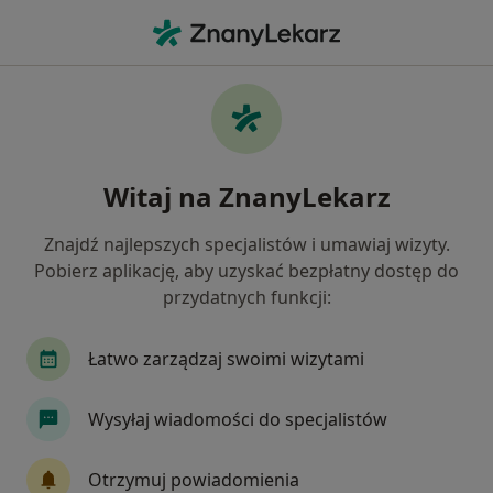
Me
Rak Trzustki • Katowice, śląskie
Filtry
• 1
Ubezpieczenie
Map
Rak trzustki specjaliści w Katowicach
Witaj na ZnanyLekarz
Jak działają wyniki wyszukiwania
Znajdź najlepszych specjalistów i umawiaj wizyty.
Pobierz aplikację, aby uzyskać bezpłatny dostęp do
Jakiego specjalisty szukasz?
przydatnych funkcji:
Internista
Radiolog
Chirurg
Gastrol
Łatwo zarządzaj swoimi wizytami
Wysyłaj wiadomości do specjalistów
Otrzymuj powiadomienia