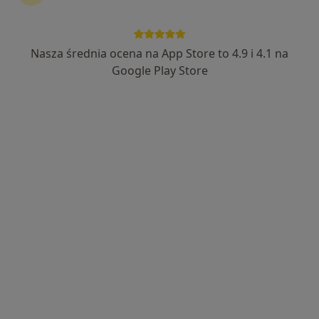
Nasza średnia ocena na App Store to 4.9 i 4.1 na
Bezpieczne płatności
Google Play Store
lek. Magdalena Ryba
·
Więcej
Radiolog, Ultrasonografista
388 opinii
Adres 1
Adres 2
Adres 3
Modrzejowska 32B, Sosnowiec
•
Mapa
Centrum Medyczne POLMED Oddział Sosnowiec
USG piersi
250 zł
Specjalista nie oferuje umawiania online pod tym adresem.
Poproś o wizytę