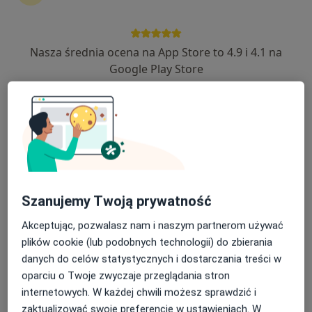
2 opinie
Ks.J.Popiełuszki 50, Piekary Śląskie
•
Mapa
Nasza średnia ocena na App Store to 4.9 i 4.1 na
Konsultacja radiologiczna
Google Play Store
Brak dostępnych specjalistów z wolnymi terminami w tym centrum medycznym.
Pokaż profil
Szanujemy Twoją prywatność
Akceptując, pozwalasz nam i naszym partnerom używać
plików cookie (lub podobnych technologii) do zbierania
danych do celów statystycznych i dostarczania treści w
AVIMED - Grupa AVIMED
oparciu o Twoje zwyczaje przeglądania stron
internetowych. W każdej chwili możesz sprawdzić i
·
Więcej
Radiologia, Chirurgia, Medycyna rodzinna
zaktualizować swoje preferencje w ustawieniach. W