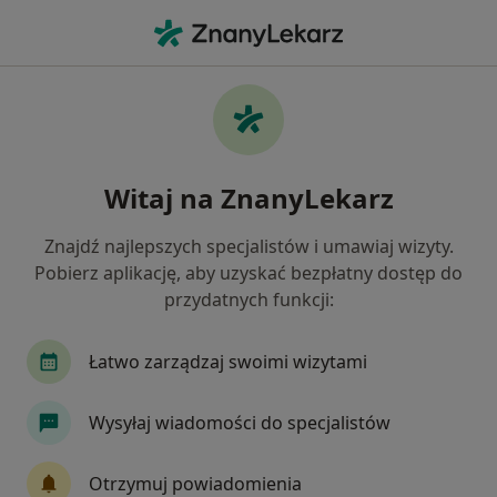
Me
Radiolog • Katowice, śląskie
Filtry
Ubezpieczenie:
iMed24
20 polecanych radiologów w Katowicach z
Witaj na ZnanyLekarz
IMed24
Jak działają wyniki wyszukiwania
Znajdź najlepszych specjalistów i umawiaj wizyty.
Pobierz aplikację, aby uzyskać bezpłatny dostęp do
przydatnych funkcji:
Łatwo zarządzaj swoimi wizytami
Wysyłaj wiadomości do specjalistów
AVIMED PLUS - Grupa AVIMED
Otrzymuj powiadomienia
·
Więcej
Radiologia, Interna, Kardiologia