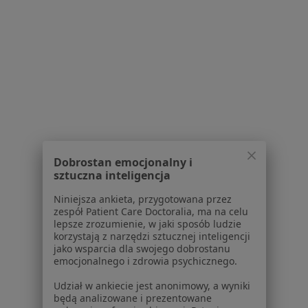
Dla pacjentów
Lekarze
Placówki medyczne
Pytania i odpowiedzi
Usługi i zabiegi
Choroby
Pomoc
Aplikacje mobilne
Blog dla pacjentów
Dobrostan emocjonalny i
sztuczna inteligencja
Dla profesjonalistów
Niniejsza ankieta, przygotowana przez
Cennik
zespół Patient Care Doctoralia, ma na celu
Dla lekarzy
lepsze zrozumienie, w jaki sposób ludzie
korzystają z narzędzi sztucznej inteligencji
Dla placówek medycznych
jako wsparcia dla swojego dobrostanu
Noa Notes
nowość
emocjonalnego i zdrowia psychicznego.
Baza wiedzy
Udział w ankiecie jest anonimowy, a wyniki
Centrum Pomocy dla Specjalisty
będą analizowane i prezentowane