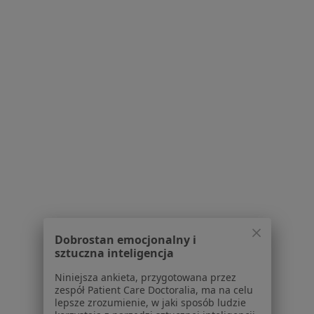
Specjalista nie oferuje umawiania online pod tym adresem.
Poproś o wizytę
Centrum Medyczne "Na Rudzkiej"
·
Więcej
Radiologia, Onkologia, Interna
51 opinii
Dobrostan emocjonalny i
sztuczna inteligencja
Rudzka 88, Rybnik
•
Mapa
Niniejsza ankieta, przygotowana przez
Brak dostępnych specjalistów z wolnymi terminami w tym centrum medycznym.
zespół Patient Care Doctoralia, ma na celu
lepsze zrozumienie, w jaki sposób ludzie