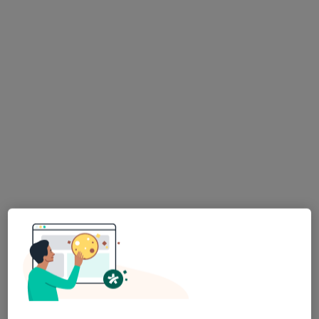
Specjalista nie oferuje umawiania online pod tym adresem.
Poproś o wizytę
lek. Magdalena Zielińska
·
Więcej
W trakcie specjalizacji (Radiolog), Ultrasonografista
81 opinii
Jana Łaskiego 3, Zabrze
•
Mapa
CUD - Centrum Ultrasonograficznej Diagnostyki
USG
od 160 zł