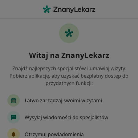
Me
Radiolog • Wodzisław Śląski, śląskie
Filtry
Ubezpieczenie
Mapa
Polecani radiolodzy w Wodzisławiu Śląskim
Witaj na ZnanyLekarz
Jak działają wyniki wyszukiwania
Znajdź najlepszych specjalistów i umawiaj wizyty.
Pobierz aplikację, aby uzyskać bezpłatny dostęp do
Wybierz swoje ubezpieczenie
przydatnych funkcji:
Łatwo zarządzaj swoimi wizytami
Wysyłaj wiadomości do specjalistów
Otrzymuj powiadomienia