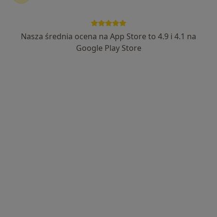
lek. Szymon Dyczkowski
W trakcie specjalizacji (Radiolog), Ultrasonografista, Lekarz
Nasza średnia ocena na App Store to 4.9 i 4.1 na
·
Więcej
pierwszego kontaktu
Google Play Store
79 opinii
Adres 1
Adres 2
Szkolna, Przegędza
•
Mapa
NZOZ TRANSMED Sp. z o.o. Nocna i Świąteczna Opieka Zdrowotna
Specjalista nie oferuje umawiania online pod tym adresem.
Poproś o wizytę
Dostępni specjaliści
Specjaliści znajdują się poza Wodzisław Śląski,
śląskie, w obszarach bliskich Twojemu