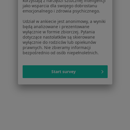
korzystają z narzędzi sztucznej inteligencji
Pokaż profil
jako wsparcia dla swojego dobrostanu
emocjonalnego i zdrowia psychicznego.
Udział w ankiecie jest anonimowy, a wyniki
będą analizowane i prezentowane
wyłącznie w formie zbiorczej. Pytania
dotyczące nastolatków są skierowane
wyłącznie do rodziców lub opiekunów
prawnych. Nie zbieramy informacji
bezpośrednio od osób niepełnoletnich.
Beata Cer
Start survey
Radiolog
Energetyków 46, Rybnik
•
Mapa
Wojewódzki Szpital Specjalistyczny Nr 3 w Rybniku
Specjalista nie oferuje umawiania online pod tym adresem.
Poproś o wizytę