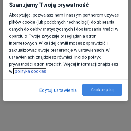
Szanujemy Twoją prywatność
Specjalista nie oferuje umawiania online pod tym adresem.
Akceptując, pozwalasz nam i naszym partnerom używać
Poproś o wizytę
plików cookie (lub podobnych technologii) do zbierania
danych do celów statystycznych i dostarczania treści w
oparciu o Twoje zwyczaje przeglądania stron
internetowych. W każdej chwili możesz sprawdzić i
zaktualizować swoje preferencje w ustawieniach. W
ustawieniach znajdziesz również linki do polityk
prywatności stron trzecich. Więcej informacji znajdziesz
w
polityka cookies
lek. Katarzyna Kniewska-Jarząbek
Zaakceptuj
Edytuj ustawienia
Radiolog
318 opinii
Adres 1
Adres 2
Krawczyka 1, Mikołów
•
Mapa