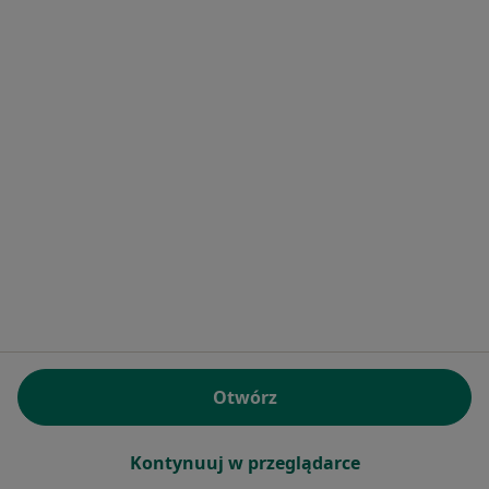
Centrum Medyczne Salvia
Konsultacja radiologiczna
180 zł
Specjalista nie oferuje umawiania online pod tym adresem.
Poproś o wizytę
lek. Jan Kuźma
Otwórz
·
Więcej
W trakcie specjalizacji (Radiolog), Ultrasonografista
14 opinii
Kontynuuj w przeglądarce
ul. Ludwika Waryńskiego 17, Mikołów
•
Mapa