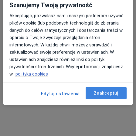
Szanujemy Twoją prywatność
Akceptując, pozwalasz nam i naszym partnerom używać
plików cookie (lub podobnych technologii) do zbierania
danych do celów statystycznych i dostarczania treści w
lek. Kamila Gumieniak
oparciu o Twoje zwyczaje przeglądania stron
·
Więcej
W trakcie specjalizacji (Radiolog)
internetowych. W każdej chwili możesz sprawdzić i
7 opinii
zaktualizować swoje preferencje w ustawieniach. W
ustawieniach znajdziesz również linki do polityk
Krawczyka 1, Mikołów
•
Mapa
prywatności stron trzecich. Więcej informacji znajdziesz
Alimed Centrum Medyczne
w
polityka cookies
USG dzieci
200 zł
Specjalista nie oferuje umawiania online pod tym adresem.
Zaakceptuj
Edytuj ustawienia
Poproś o wizytę