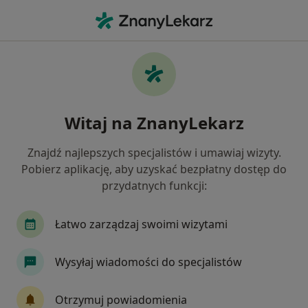
Me
Radiolog • Mikołów, śląskie
Filtry
Ubezpieczenie
Mapa
Polecani radiolodzy w Mikołowie
Witaj na ZnanyLekarz
Jak działają wyniki wyszukiwania
Znajdź najlepszych specjalistów i umawiaj wizyty.
Pobierz aplikację, aby uzyskać bezpłatny dostęp do
Wybierz swoje ubezpieczenie
przydatnych funkcji:
Allianz
TU Zdrowie
Łatwo zarządzaj swoimi wizytami
Wysyłaj wiadomości do specjalistów
Otrzymuj powiadomienia