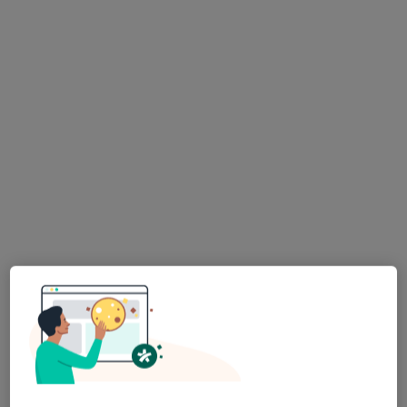
Agnieszka Łydka
W trakcie specjalizacji (Radiolog)
5 opinii
ul. Ludwika Waryńskiego 17, Mikołów
•
Mapa
Centrum Medyczne Primamed
USG jamy brzusznej dzieci
170 zł
Specjalista nie oferuje umawiania online pod tym adresem.
Poproś o wizytę