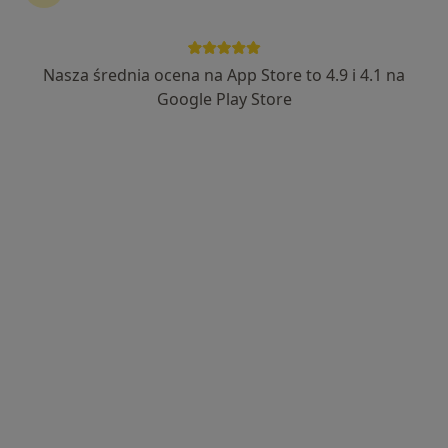
Nasza średnia ocena na App Store to 4.9 i 4.1 na
lek. Konrad Aleksandrowicz
Google Play Store
·
Więcej
W trakcie specjalizacji (Radiolog), Ultrasonografista
20 opinii
ul. Ludwika Waryńskiego 17, Mikołów
•
Mapa
Centrum Medyczne Primamed
USG / doppler naczyń wątroby (ocena krążenia wrotnego)
200 zł
Specjalista nie oferuje umawiania online pod tym adresem.
Poproś o wizytę