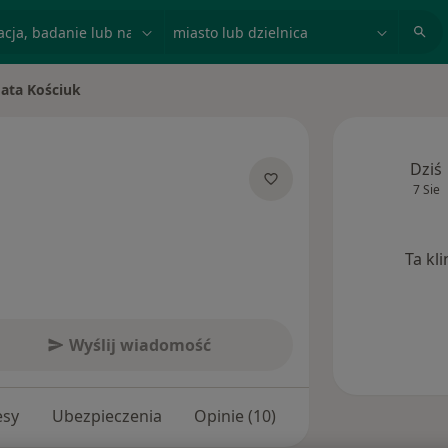
acja, badanie lub nazwisko
miasto lub dzielnica
ata Kościuk
miasto
Dziś
7 Sie
 specjalizacjach
Ta kl
Wyślij wiadomość
esy
Ubezpieczenia
Opinie (10)