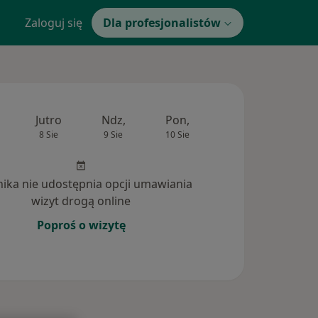
Zaloguj się
Dla profesjonalistów
Jutro
Ndz,
Pon,
Wt,
Śr,
8 Sie
9 Sie
10 Sie
11 Sie
12 Si
inika nie udostępnia opcji umawiania
wizyt drogą online
Poproś o wizytę