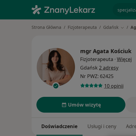
specjaliz
Strona Główna
Fizjoterapeuta
Gdańsk
Ag
Zmień 
mgr
Agata Kościuk
O
Fizjoterapeuta
·
Więcej
Gdańsk
2 adresy
Nr PWZ: 62425
10 opinii
Umów wizytę
Doświadczenie
Usługi i ceny
Adr