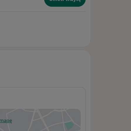
 mapę
wiera się w nowej karcie