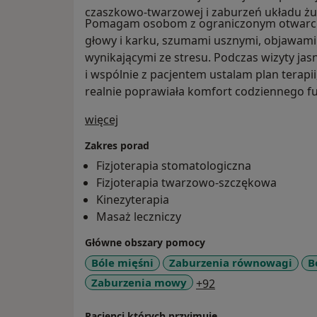
czaszkowo-twarzowej i zaburzeń układu żu
Pomagam osobom z ograniczonym otwarciem
głowy i karku, szumami usznymi, objawami
wynikającymi ze stresu. Podczas wizyty ja
i wspólnie z pacjentem ustalam plan terapii
realnie poprawiała komfort codziennego f
O mnie
więcej
Zakres porad
Fizjoterapia stomatologiczna
Fizjoterapia twarzowo-szczękowa
Kinezyterapia
Masaż leczniczy
Główne obszary pomocy
Bóle mięśni
Zaburzenia równowagi
B
a11y_sr_more_dise
Zaburzenia mowy
+92
Pacjenci których przyjmuję