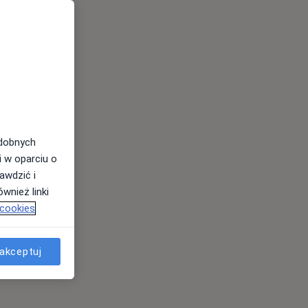
odobnych
i w oparciu o
awdzić i
wnież linki
 cookies
akceptuj