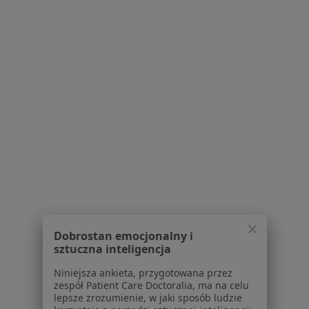
mgr Bartosz Wiśniewski
·
Więcej
Fizjoterapeuta
22 opinie
Aleja Generała Józefa Hallera 169/109, Gdańsk
•
Mapa
HANDS-ON Fizjoterapia i masaż
Konsultacja fizjoterapeutyczna
180 zł
Specjalista nie oferuje umawiania online pod tym adresem.
Poproś o wizytę
Dobrostan emocjonalny i
sztuczna inteligencja
Niniejsza ankieta, przygotowana przez
zespół Patient Care Doctoralia, ma na celu
lepsze zrozumienie, w jaki sposób ludzie
mgr Paulina Gutkowska