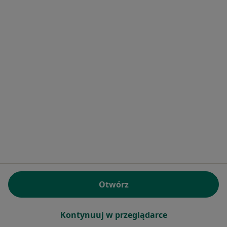
Inni specjaliści w Twojej okolicy
Obecnie nie ma wolnych miejsc. Sprawdź później
nowe oferty.
dr Jakub Wasilewski
Otwórz
·
Więcej
Fizjoterapeuta
29 opinii
Kontynuuj w przeglądarce
Lotnicza 113, Banino
•
Mapa