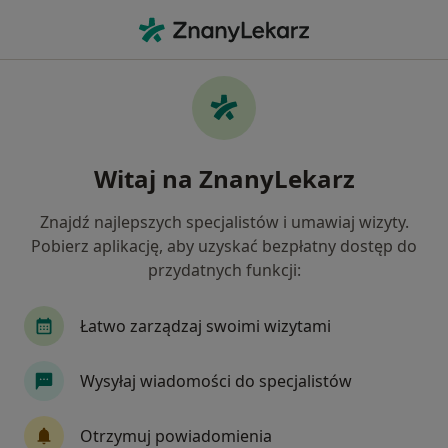
Me
Fizjoterapeuta • Banino, pomorskie
Filtry
Ubezpieczenie
Mapa
Polecani fizjoterapeuci w Baninie
Witaj na ZnanyLekarz
Jak działają wyniki wyszukiwania
Znajdź najlepszych specjalistów i umawiaj wizyty.
Pobierz aplikację, aby uzyskać bezpłatny dostęp do
Wybierz swoje ubezpieczenie
przydatnych funkcji:
Compensa
JP MEDICA
Medicover
PO
Łatwo zarządzaj swoimi wizytami
Wysyłaj wiadomości do specjalistów
Otrzymuj powiadomienia