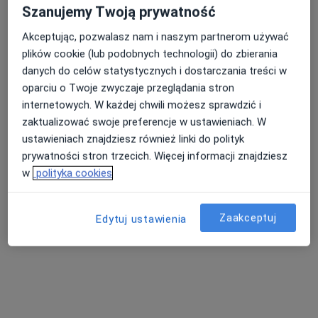
Szanujemy Twoją prywatność
Akceptując, pozwalasz nam i naszym partnerom używać
plików cookie (lub podobnych technologii) do zbierania
mgr Roksana Jędrzejczyk
danych do celów statystycznych i dostarczania treści w
·
Więcej
Fizjoterapeuta
oparciu o Twoje zwyczaje przeglądania stron
75 opinii
internetowych. W każdej chwili możesz sprawdzić i
zaktualizować swoje preferencje w ustawieniach. W
Adres
Online
ustawieniach znajdziesz również linki do polityk
prywatności stron trzecich. Więcej informacji znajdziesz
Klonowa 41, Banino
•
Mapa
w
polityka cookies
Fizjoterapeuta Movement
Konsultacja fizjoterapeutyczna
220 zł
Zaakceptuj
Edytuj ustawienia
Specjalista nie oferuje umawiania online pod tym adresem.
Poproś o wizytę