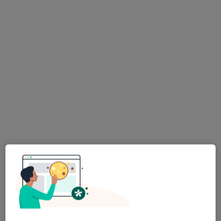
Bezpieczne płatności
mgr Helena Platta
Fizjoterapeuta
15 opinii
Lotnicza 113, Banino
•
Mapa
Fizjoterapia Wasilewscy
Fizjoterapia stomatologiczna
200 zł
Specjalista nie oferuje umawiania online pod tym adresem.
Poproś o wizytę