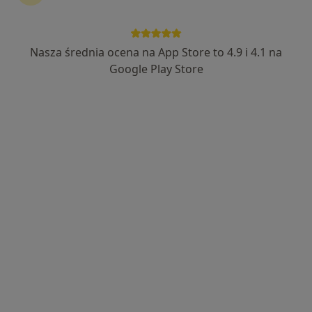
Nasza średnia ocena na App Store to 4.9 i 4.1 na
mgr Bartosz Szczepański
Google Play Store
·
Więcej
Fizjoterapeuta
111 opinii
Lotnicza 113, Banino
•
Mapa
Fizjoterapia Wasilewscy
Masaż leczniczy
160 zł
Specjalista nie oferuje umawiania online pod tym adresem.
Poproś o wizytę