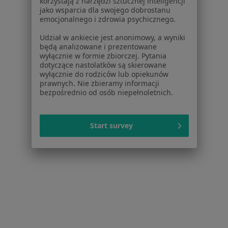
korzystają z narzędzi sztucznej inteligencji
jako wsparcia dla swojego dobrostanu
·
Więcej
Fizjoterapeuta
emocjonalnego i zdrowia psychicznego.
22 opinie
Udział w ankiecie jest anonimowy, a wyniki
Wigierska 30/1
•
Mapa
będą analizowane i prezentowane
FizjoDopamina Gabinet Fizjoterapii
wyłącznie w formie zbiorczej. Pytania
dotyczące nastolatków są skierowane
Konsultacja fizjoterapeutyczna
180 zł
wyłącznie do rodziców lub opiekunów
prawnych. Nie zbieramy informacji
Specjalista nie oferuje umawiania online pod tym adresem.
bezpośrednio od osób niepełnoletnich.
Poproś o wizytę
Start survey
Bezpieczne płatności