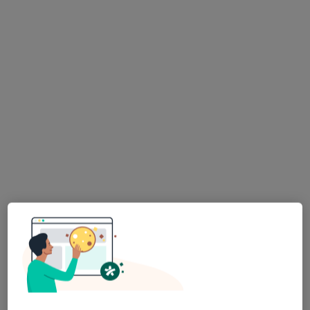
Bezpieczne płatności
Marina Zdrowia
·
Więcej
Fizjoterapia, Rehabilitacja medyczna, Psychologia
235 opinii
Jelitkowska 47, Gdańsk
•
Mapa
Konsultacja fizjoterapeutyczna 30 min
140 zł
Pokaż więcej usług
mgr Rafał Chojka
mgr Dawid
mgr Eric Rohler
fizjoterapeuta
Nadratowski
fizjoterapeuta
fizjoterapeuta