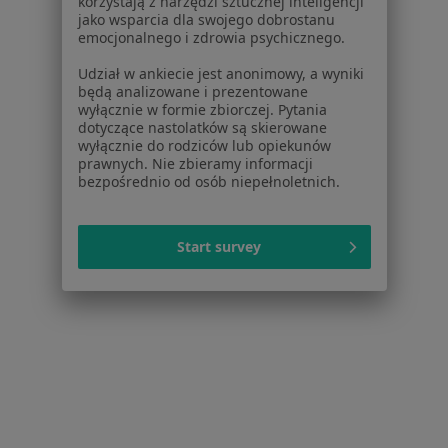
korzystają z narzędzi sztucznej inteligencji
jako wsparcia dla swojego dobrostanu
Kazimierza Górskiego 1, wejście od ul. Czyżewskiego: Hala Gimnastyczna Leszka Blanika, 1 piętro, Gdańsk
•
Mapa
emocjonalnego i zdrowia psychicznego.
Konsultacja fizjoterapeutyczna
200 zł
Udział w ankiecie jest anonimowy, a wyniki
Pokaż więcej usług
będą analizowane i prezentowane
wyłącznie w formie zbiorczej. Pytania
dotyczące nastolatków są skierowane
wyłącznie do rodziców lub opiekunów
prawnych. Nie zbieramy informacji
mgr Martyna
mgr Patryk Chromiec
bezpośrednio od osób niepełnoletnich.
Komorowska
fizjoterapeuta
fizjoterapeuta
Brak dostępnych specjalistów z wolnymi terminami w tym centrum medycznym.
Start survey
Pokaż profil