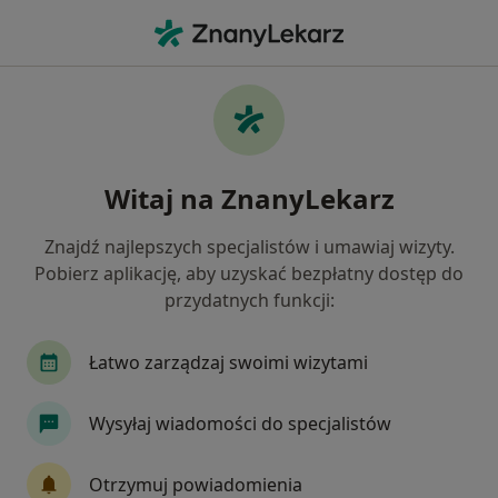
Me
Fizjoterapeuta • Sopot, pomorskie
Filtry
Ubezpieczenie
Mapa
Polecani fizjoterapeuci w Sopocie
Witaj na ZnanyLekarz
Jak działają wyniki wyszukiwania
Znajdź najlepszych specjalistów i umawiaj wizyty.
Pobierz aplikację, aby uzyskać bezpłatny dostęp do
Wybierz swoje ubezpieczenie
przydatnych funkcji:
Allianz
Compensa
POLMED
Saltus
Łatwo zarządzaj swoimi wizytami
Wysyłaj wiadomości do specjalistów
Otrzymuj powiadomienia