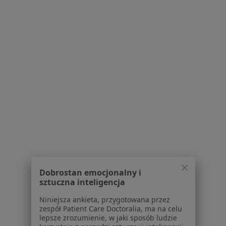
Jelitkowska 47, Gdańsk
•
Mapa
Marina Zdrowia
Elektroliza EPTE
200 zł
Specjalista nie oferuje umawiania online pod tym adresem.
Poproś o wizytę
Dobrostan emocjonalny i
sztuczna inteligencja
Bezpieczne płatności
Klinika Trójmiasto
Niniejsza ankieta, przygotowana przez
·
Więcej
Fizjoterapia, Neurochirurgia, Neurologia
zespół Patient Care Doctoralia, ma na celu
lepsze zrozumienie, w jaki sposób ludzie
806 opinii