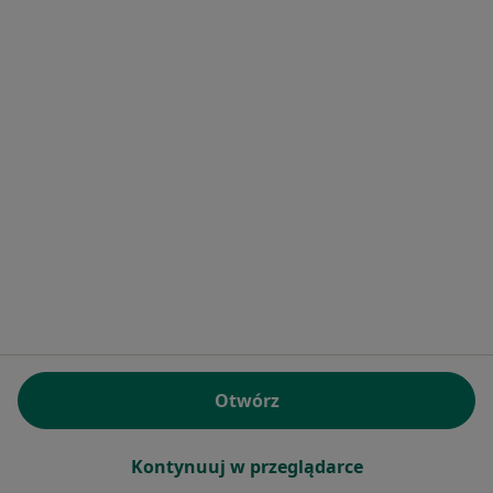
mgr Aleksandra Szczepańska
·
Więcej
Fizjoterapeuta
18 opinii
Adres 1
Adres 2
Subisława 28, Gdańsk
•
Mapa
Rehika Centrum Leczenia Bólu, Kontuzji oraz Zaburzeń Dna Miednicy Kobiet i Mężczyzn
Konsultacja fizjoterapeutyczna
250 zł
Specjalista nie oferuje umawiania online pod tym adresem.
Poproś o wizytę
Otwórz
1
2
3
4
5
Kontynuuj w przeglądarce