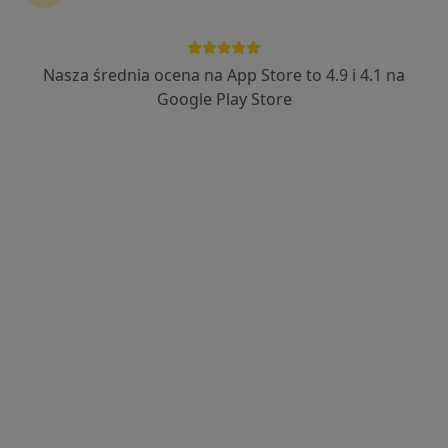
Nasza średnia ocena na App Store to 4.9 i 4.1 na
Wyróżniony
Bezpieczne płatności
Google Play Store
mgr Marta Piotrowska
·
Więcej
Fizjoterapeuta
18 opinii
Jelitkowska 47, Gdańsk
•
Mapa
Marina Zdrowia
Fizjoterapia estetyczna
300 zł
Specjalista nie oferuje umawiania online pod tym adresem.
Poproś o wizytę