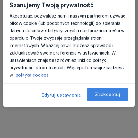
Szanujemy Twoją prywatność
Zobacz wszystkich 7 specjalistów
Akceptując, pozwalasz nam i naszym partnerom używać
Brak dostępnych specjalistów z wolnymi terminami w tym centrum medycznym.
plików cookie (lub podobnych technologii) do zbierania
danych do celów statystycznych i dostarczania treści w
Pokaż profil
oparciu o Twoje zwyczaje przeglądania stron
internetowych. W każdej chwili możesz sprawdzić i
zaktualizować swoje preferencje w ustawieniach. W
ustawieniach znajdziesz również linki do polityk
prywatności stron trzecich. Więcej informacji znajdziesz
w
polityka cookies
Zaakceptuj
Edytuj ustawienia
Bezpieczne płatności
mgr Marta Celmer
·
Więcej
Fizjoterapeuta
26 opinii