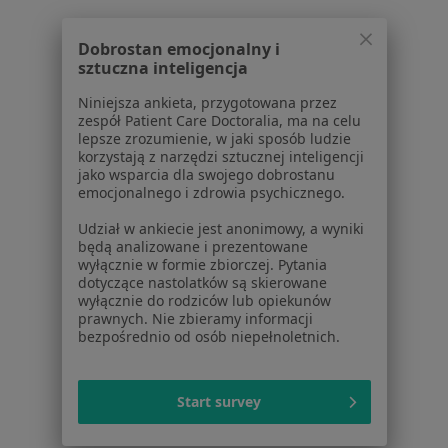
Praca
Rekrutujemy!
Partnerzy
Dobrostan emocjonalny i
Centrum prasowe
sztuczna inteligencja
Kontakt
Niniejsza ankieta, przygotowana przez
Dla pacjentów
zespół Patient Care Doctoralia, ma na celu
lepsze zrozumienie, w jaki sposób ludzie
Lekarze
korzystają z narzędzi sztucznej inteligencji
Placówki medyczne
jako wsparcia dla swojego dobrostanu
emocjonalnego i zdrowia psychicznego.
Pytania i odpowiedzi
Usługi i zabiegi
Udział w ankiecie jest anonimowy, a wyniki
Choroby
będą analizowane i prezentowane
wyłącznie w formie zbiorczej. Pytania
Pomoc
dotyczące nastolatków są skierowane
Aplikacje mobilne
wyłącznie do rodziców lub opiekunów
Blog dla pacjentów
prawnych. Nie zbieramy informacji
bezpośrednio od osób niepełnoletnich.
Dla profesjonalistów
Cennik
Start survey
Dla lekarzy
Dla placówek medycznych