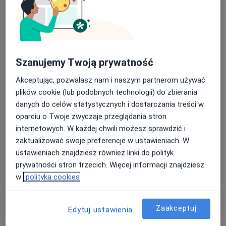
Ortodonta
Ełk
Piotr Cichy
Szanujemy Twoją prywatność
Stomatolog
Warszawa
Akceptując, pozwalasz nam i naszym partnerom używać
plików cookie (lub podobnych technologii) do zbierania
danych do celów statystycznych i dostarczania treści w
Monika Dworakowska
oparciu o Twoje zwyczaje przeglądania stron
internetowych. W każdej chwili możesz sprawdzić i
Ortodonta
zaktualizować swoje preferencje w ustawieniach. W
Warszawa
ustawieniach znajdziesz również linki do polityk
prywatności stron trzecich. Więcej informacji znajdziesz
Marina Nieborak
w
polityka cookies
Ortodonta
Warszawa
Zaakceptuj
Edytuj ustawienia