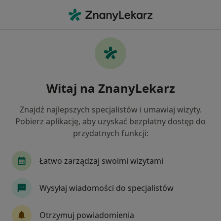
Me
Czego szukasz?
Strona Główna
Choroby
Wady Zgryzu
Wady zgryzu - informacje,
Witaj na ZnanyLekarz
specjaliści, pytania i odpowiedzi
Znajdź najlepszych specjalistów i umawiaj wizyty.
Pobierz aplikację, aby uzyskać bezpłatny dostęp do
przydatnych funkcji:
Informacje
Pytania i odpowiedzi
Łatwo zarządzaj swoimi wizytami
Wysyłaj wiadomości do specjalistów
Nie rezygnuj ze zdrowia
Wybierz konsultacje online, aby rozpocząć lub
Otrzymuj powiadomienia