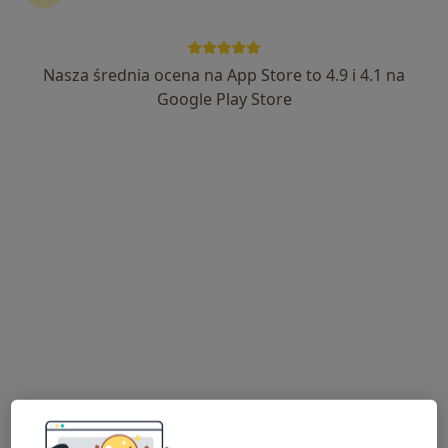
kontynuować leczenie bez wychodzenia z domu. Jeśli
potrzebujesz, możesz również umówić wizytę w
gabinecie.
Nasza średnia ocena na App Store to 4.9 i 4.1 na
Google Play Store
Pokaż specjalistów
Jak to działa?
Eksperci - wady zgryzu
Piotr Bednarczyk
Stomatolog
Częstochowa
Jolanta Puławska