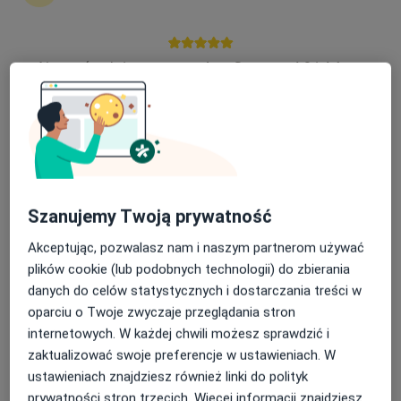
Nasza średnia ocena na App Store to 4.9 i 4.1 na
Centrum Medyczne LUX MED - Medycyna
Google Play Store
Rodzinna, Warszawa, ul. Żwirki i Wigury
39
·
Więcej
Medycyna rodzinna, Interna, Pediatria
75 opinii
ul. Żwirki i Wigury 39, Warszawa
•
Mapa
Szanujemy Twoją prywatność
Konsultacja internistyczna
Akceptując, pozwalasz nam i naszym partnerom używać
Brak dostępnych specjalistów z wolnymi terminami w tym centrum medycznym.
plików cookie (lub podobnych technologii) do zbierania
Pokaż profil
danych do celów statystycznych i dostarczania treści w
oparciu o Twoje zwyczaje przeglądania stron
internetowych. W każdej chwili możesz sprawdzić i
zaktualizować swoje preferencje w ustawieniach. W
ustawieniach znajdziesz również linki do polityk
prywatności stron trzecich. Więcej informacji znajdziesz