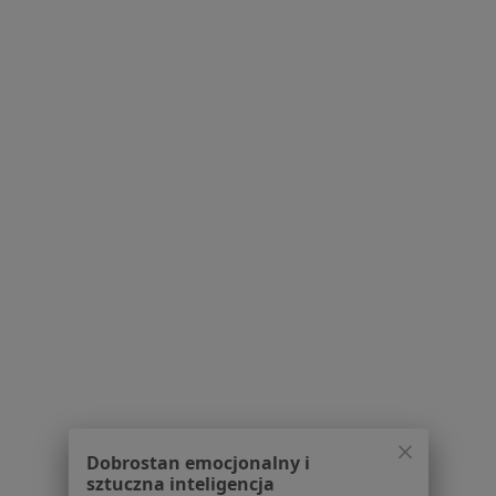
O nas
Praca
Rekrutujemy!
Partnerzy
Centrum prasowe
Kontakt
Dla pacjentów
Lekarze
Placówki medyczne
Pytania i odpowiedzi
Usługi i zabiegi
Choroby
Pomoc
Aplikacje mobilne
Blog dla pacjentów
Dla profesjonalistów
Dobrostan emocjonalny i
Cennik
sztuczna inteligencja