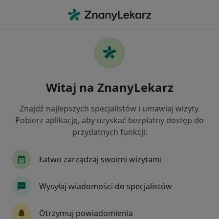
Me
Medycyna Rodzinna • Siedliska, mazowieckie
Filtry
• 1
Ubezpieczenie
Map
Medycyna rodzinna placówki w Siedliskach
Witaj na ZnanyLekarz
Jak działają wyniki wyszukiwania
Znajdź najlepszych specjalistów i umawiaj wizyty.
Pobierz aplikację, aby uzyskać bezpłatny dostęp do
Wybierz swoje ubezpieczenie
przydatnych funkcji:
LUX MED
Łatwo zarządzaj swoimi wizytami
Wysyłaj wiadomości do specjalistów
Otrzymuj powiadomienia