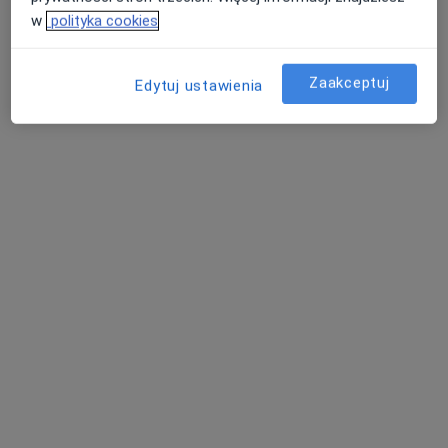
w
polityka cookies
Zaakceptuj
Edytuj ustawienia
Centrum Medyczne Medycyna Rodzinna -
Piaseczno
·
Więcej
Medycyna rodzinna, Interna, Pediatria
25 opinii
ul. Powstańców Warszawy 29, Piaseczno
•
Mapa
Konsultacja internistyczna
Brak dostępnych specjalistów z wolnymi terminami w tym centrum medycznym.
Pokaż profil