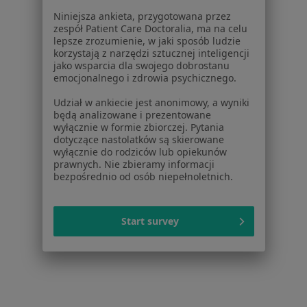
Dla lekarzy
Niniejsza ankieta, przygotowana przez
Dla placówek medycznych
zespół Patient Care Doctoralia, ma na celu
Noa Notes
nowość
lepsze zrozumienie, w jaki sposób ludzie
korzystają z narzędzi sztucznej inteligencji
Baza wiedzy
jako wsparcia dla swojego dobrostanu
Centrum Pomocy dla Specjalisty
emocjonalnego i zdrowia psychicznego.
Kontakt
Udział w ankiecie jest anonimowy, a wyniki
ZnanyLekarz - Strona główna
będą analizowane i prezentowane
wyłącznie w formie zbiorczej. Pytania
ZnanyLekarz Sp. z o.o.
dotyczące nastolatków są skierowane
ul. Kolejowa 5/7
wyłącznie do rodziców lub opiekunów
prawnych. Nie zbieramy informacji
01-217 Warszawa, Polska
bezpośrednio od osób niepełnoletnich.
NIP: ⁠7010224868
KRS: ⁠0000347997
Start survey
REGON: ⁠142276657
Sąd Rejonowy dla m.st. Warszawy w Warszawie XII
Wydział Gospodarczy KRS
Facebook
otwiera się w nowej karcie