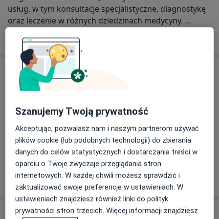
usług, w tym konsultacje specjalistyczne, diagnostykę
oraz leczenie w różnych dziedzinach medycyny.
O nas
więcej
Dzięki doświadczonemu zespołowi medycznemu i
nowoczesnemu sprzętowi, pacjenci mogą liczyć na
najwyższy standard opieki zdrowotnej.
Usługi
LifeMedica wyróżnia się innowacyjnym podejściem
Chirurgia
oraz personalizowaną opieką nad pacjentem. Centrum
Szanujemy Twoją prywatność
Medyczne oferuje opiekę z zakresu Podstawowej
Opieki Zdrowotnej w ramach NFZ, jak również
Akceptując, pozwalasz nam i naszym partnerom używać
konsultacje specjalistyczne w ramach usług
Konsultacja chirurgiczna
plików cookie (lub podobnych technologii) do zbierania
komercyjnych m.in. kardiologa,neurologa, chirurga,
danych do celów statystycznych i dostarczania treści w
proktologa, onkologa, reumatologa, laryngologa,
oparciu o Twoje zwyczaje przeglądania stron
stomatologa, psychologa, logopedy i innych.
internetowych. W każdej chwili możesz sprawdzić i
W jaki sposób ustalane są ceny?
LifeMedica oferuje również szeroką gamę badań
zaktualizować swoje preferencje w ustawieniach. W
laboratoryjnych i obrazowych, co pozwala na
ustawieniach znajdziesz również linki do polityk
kompleksową ocenę zdrowia pacjentów. Nowoczesny
prywatności stron trzecich. Więcej informacji znajdziesz
Specjaliści