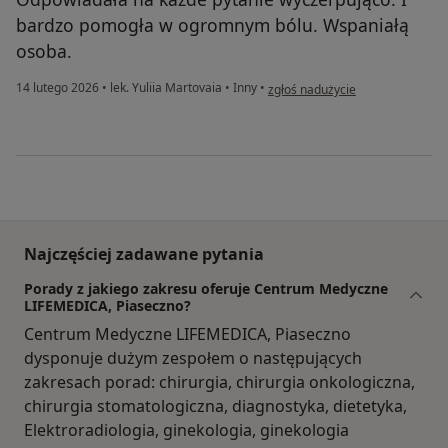
bardzo pomogła w ogromnym bólu. Wspaniałą
osoba.
w opinii użytkownika JGZ
14 lutego 2026
•
lek. Yuliia Martovaia
•
Inny
•
zgłoś nadużycie
Najczęściej zadawane pytania
Porady z jakiego zakresu oferuje Centrum Medyczne
LIFEMEDICA, Piaseczno?
Centrum Medyczne LIFEMEDICA, Piaseczno
dysponuje dużym zespołem o następujących
zakresach porad: chirurgia, chirurgia onkologiczna,
chirurgia stomatologiczna, diagnostyka, dietetyka,
Elektroradiologia, ginekologia, ginekologia