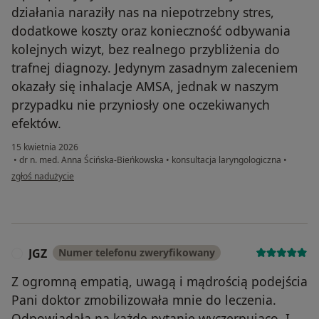
działania naraziły nas na niepotrzebny stres,
dodatkowe koszty oraz konieczność odbywania
kolejnych wizyt, bez realnego przybliżenia do
trafnej diagnozy. Jedynym zasadnym zaleceniem
okazały się inhalacje AMSA, jednak w naszym
przypadku nie przyniosły one oczekiwanych
efektów.
15 kwietnia 2026
•
dr n. med. Anna Ścińska-Bieńkowska
•
konsultacja laryngologiczna
•
w opinii użytkownika Marta
zgłoś nadużycie
JGZ
Numer telefonu zweryfikowany
J
Z ogromną empatią, uwagą i mądrością podejścia
Pani doktor zmobilizowała mnie do leczenia.
Odpowiadała na każde pytanie wyczerpująco. I