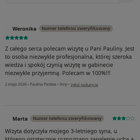
Weronika
Numer telefonu zweryfikowany
W
Z całego serca polecam wizytę u Pani Pauliny. Jest
to osoba niezwykle profesjonalna, której szeroka
wiedza i spokój czynią wizytę w gabinecie
niezwykle przyjemną. Polecam w 100%!!!
w opinii użytkownika Weronika
2 maja 2026
•
Paulina Pastwa
•
Inny
•
zgłoś nadużycie
Marta
Numer telefonu zweryfikowany
M
Wizyta dotyczyła mojego 3-letniego syna, u
którego ostatecznie rozpoznano zapalenie ucha a