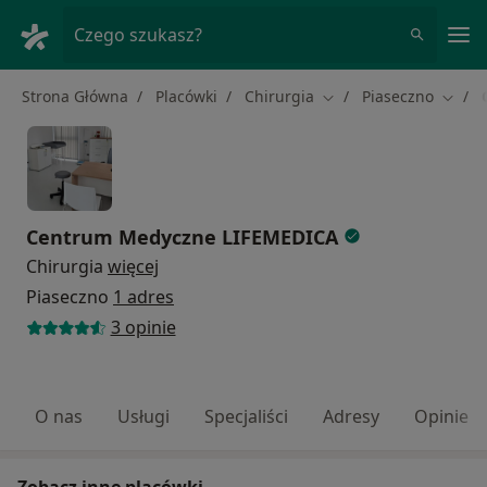
Me
Czego szukasz?
Strona Główna
Placówki
Chirurgia
Piaseczno
Zmień miasto
Zmień
Centrum Medyczne LIFEMEDICA
Chirurgia
więcej
Piaseczno
1 adres
3 opinie
O nas
Usługi
Specjaliści
Adresy
Opinie
Zobacz inne placówki