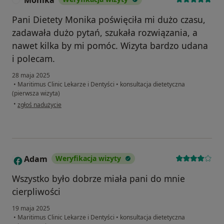
Monika
Pani Dietety Monika poświęciła mi dużo czasu,
zadawała dużo pytań, szukała rozwiązania, a
nawet kilka by mi pomóc. Wizyta bardzo udana
i polecam.
28 maja 2025
•
Maritimus Clinic Lekarze i Dentyści
•
konsultacja dietetyczna
(pierwsza wizyta)
w opinii użytkownika Monika
•
zgłoś nadużycie
Adam
Weryfikacja wizyty
A
Wszystko było dobrze miała pani do mnie
cierpliwości
19 maja 2025
•
Maritimus Clinic Lekarze i Dentyści
•
konsultacja dietetyczna