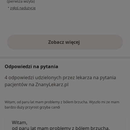
(pierwsza wizyta)
w opinii użytkownika Adam
•
zgłoś nadużycie
Zobacz więcej
opinie powyżej
Odpowiedzi na pytania
4 odpowiedzi udzielonych przez lekarza na pytania
pacjentów na ZnanyLekarz.pl
Witam, od paru lat mam problemy z bólem brzucha. Wyszło mi że mam
bardzo duży przyrost grzyba candi
Witam,
od paru lat mam problemy z bólem brzucha.