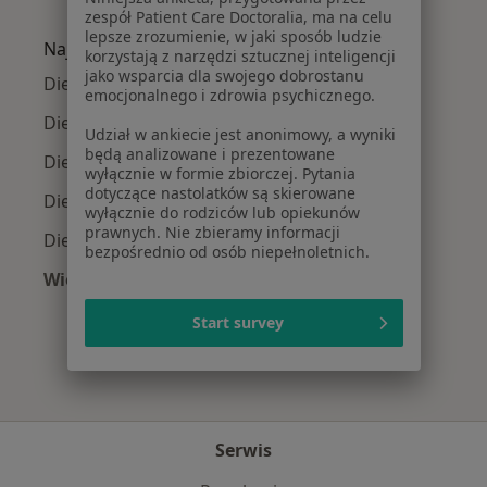
Więcej w kategorii: Najczęście leczone chorob
zespół Patient Care Doctoralia, ma na celu
lepsze zrozumienie, w jaki sposób ludzie
Najpopularniejsze ubezpieczenia
korzystają z narzędzi sztucznej inteligencji
jako wsparcia dla swojego dobrostanu
Dietetycy z Allianz w Gdyni
emocjonalnego i zdrowia psychicznego.
Dietetycy z Signal Iduna w Gdyni
Udział w ankiecie jest anonimowy, a wyniki
będą analizowane i prezentowane
Dietetycy z Compensa w Gdyni
wyłącznie w formie zbiorczej. Pytania
dotyczące nastolatków są skierowane
Dietetycy z POLMED w Gdyni
wyłącznie do rodziców lub opiekunów
prawnych. Nie zbieramy informacji
Dietetycy z PZU Zdrowie w Gdyni
bezpośrednio od osób niepełnoletnich.
Więcej (1)
Więcej w kategorii: Najpopularniejsze ubezpie
Start survey
Serwis