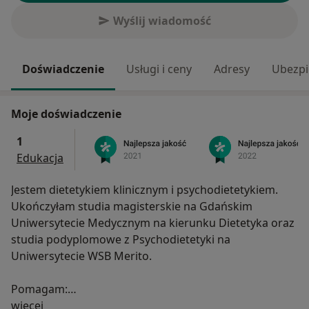
Wyślij wiadomość
Doświadczenie
Usługi i ceny
Adresy
Ubezpi
Moje doświadczenie
1
Edukacja
Jestem dietetykiem klinicznym i psychodietetykiem.
Ukończyłam studia magisterskie na Gdańskim
Uniwersytecie Medycznym na kierunku Dietetyka oraz
studia podyplomowe z Psychodietetyki na
Uniwersytecie WSB Merito.
Pomagam:
O mnie
- osobom, które chcą trwale zmienić swoje nawyki
więcej