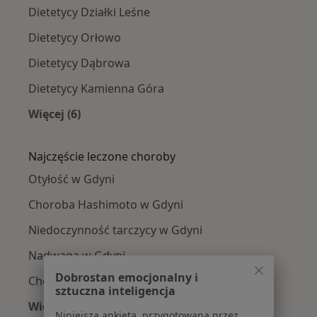
Dietetycy Działki Leśne
Dietetycy Orłowo
Dietetycy Dąbrowa
Dietetycy Kamienna Góra
Więcej (6)
Więcej w kategorii: Dietetycy w pobliżu
Najczęście leczone choroby
Otyłość w Gdyni
Choroba Hashimoto w Gdyni
Niedoczynność tarczycy w Gdyni
Nadwaga w Gdyni
Dobrostan emocjonalny i
Choroby dietozależne w Gdyni
sztuczna inteligencja
Więcej (15)
Niniejsza ankieta, przygotowana przez