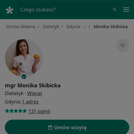
Me
Czego szukasz?
Strona Główna
Dietetyk
Gdynia
Monika Skibicka
Zmień miasto
mgr
Monika Skibicka
O specjalizacjach
Dietetyk
·
Więcej
Gdynia
1 adres
131 opinii
Umów wizytę