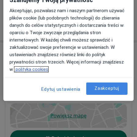
najważniejsze jest dla mnie zadbanie o zdrową relację
+ 12 usług
z jedzeniem. Najbardziej skuteczna dieta to ta, którą
Akceptując, pozwalasz nam i naszym partnerom używać
będziesz w stanie utrzymać.
plików cookie (lub podobnych technologii) do zbierania
danych do celów statystycznych i dostarczania treści w
W jaki sposób ustalane są ceny?
oparciu o Twoje zwyczaje przeglądania stron
internetowych. W każdej chwili możesz sprawdzić i
zaktualizować swoje preferencje w ustawieniach. W
Adresy (2)
ustawieniach znajdziesz również linki do polityk
prywatności stron trzecich. Więcej informacji znajdziesz
Adres
Online
w
polityka cookies
Zaakceptuj
Maritimus Clinic Lekarze i Dentyści
Edytuj ustawienia
Żwirki i Wigury 2A,
81-392
Gdynia
Powiększ mapę
otwiera się w nowej karcie
Dostępność