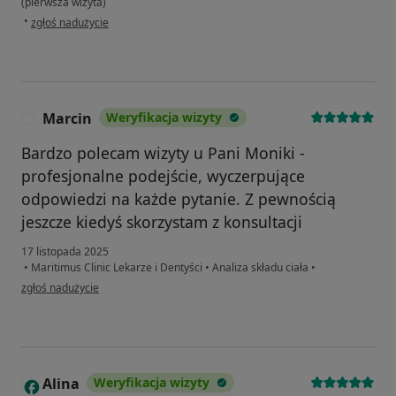
(pierwsza wizyta)
w opinii użytkownika Anna
•
zgłoś nadużycie
Marcin
Weryfikacja wizyty
M
Bardzo polecam wizyty u Pani Moniki -
profesjonalne podejście, wyczerpujące
odpowiedzi na każde pytanie. Z pewnością
jeszcze kiedyś skorzystam z konsultacji
17 listopada 2025
•
Maritimus Clinic Lekarze i Dentyści
•
Analiza składu ciała
•
w opinii użytkownika Marcin
zgłoś nadużycie
Alina
Weryfikacja wizyty
A