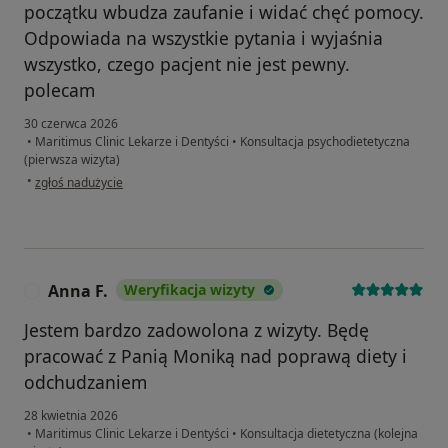
początku wbudza zaufanie i widać chęć pomocy.
Odpowiada na wszystkie pytania i wyjaśnia
wszystko, czego pacjent nie jest pewny.
polecam
30 czerwca 2026
•
Maritimus Clinic Lekarze i Dentyści
•
Konsultacja psychodietetyczna
(pierwsza wizyta)
w opinii użytkownika Tosia
•
zgłoś nadużycie
Anna F.
Weryfikacja wizyty
A
Jestem bardzo zadowolona z wizyty. Będę
pracować z Panią Moniką nad poprawą diety i
odchudzaniem
28 kwietnia 2026
•
Maritimus Clinic Lekarze i Dentyści
•
Konsultacja dietetyczna (kolejna