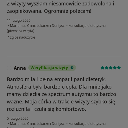
Z wizyty wyszłam niesamowicie zadowolona i
zaopiekowana. Ogromnie polecam!
11 lutego 2026
•
Maritimus Clinic Lekarze i Dentyści
•
konsultacja dietetyczna
(pierwsza wizyta)
w opinii użytkownika Dominika
•
zgłoś nadużycie
Anna
Weryfikacja wizyty
A
Bardzo miła i pełna empatii pani dietetyk.
Atmosfera była bardzo ciepła. Dla mnie jako
mamy dziecka ze spectrum autyzmu to bardzo
ważne. Moja córka w trakcie wizyty szybko się
rozluźniła i czuła się komfortowo.
5 lutego 2026
•
Maritimus Clinic Lekarze i Dentyści
•
konsultacja dietetyczna