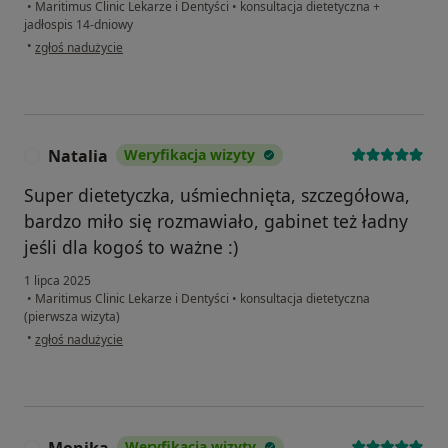
•
Maritimus Clinic Lekarze i Dentyści
•
konsultacja dietetyczna +
jadłospis 14-dniowy
w opinii użytkownika Kuba
•
zgłoś nadużycie
Natalia
Weryfikacja wizyty
N
Super dietetyczka, uśmiechnięta, szczegółowa,
bardzo miło się rozmawiało, gabinet też ładny
jeśli dla kogoś to ważne :)
1 lipca 2025
•
Maritimus Clinic Lekarze i Dentyści
•
konsultacja dietetyczna
(pierwsza wizyta)
w opinii użytkownika Natalia
•
zgłoś nadużycie
Weryfikacja wizyty
M