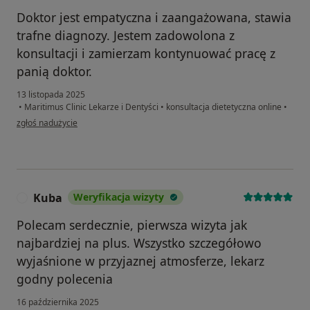
Doktor jest empatyczna i zaangażowana, stawia
trafne diagnozy. Jestem zadowolona z
konsultacji i zamierzam kontynuować pracę z
panią doktor.
13 listopada 2025
•
Maritimus Clinic Lekarze i Dentyści
•
konsultacja dietetyczna online
•
w opinii użytkownika Alina
zgłoś nadużycie
Kuba
Weryfikacja wizyty
K
Polecam serdecznie, pierwsza wizyta jak
najbardziej na plus. Wszystko szczegółowo
wyjaśnione w przyjaznej atmosferze, lekarz
godny polecenia
16 października 2025