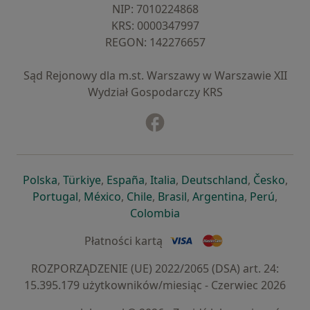
NIP: ⁠7010224868
KRS: ⁠0000347997
REGON: ⁠142276657
Sąd Rejonowy dla m.st. Warszawy w Warszawie XII
Wydział Gospodarczy KRS
Facebook
otwiera się w nowej karcie
otwiera się w nowej karcie
otwiera się w nowej karcie
otwiera się w nowej karcie
otwiera się w nowej karci
otwiera się
otwi
Polska
,
Türkiye
,
España
,
Italia
,
Deutschland
,
Česko
,
otwiera się w nowej karcie
otwiera się w nowej karcie
otwiera się w nowej karcie
otwiera się w nowej kar
otwiera się 
otwier
Portugal
,
México
,
Chile
,
Brasil
,
Argentina
,
Perú
,
otwiera się w nowej karc
Colombia
Płatności kartą
ROZPORZĄDZENIE (UE) 2022/2065 (DSA) art. 24:
15.395.179 użytkowników/miesiąc - Czerwiec 2026