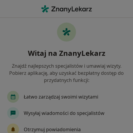
Me
Choroby Przewodu Pokarmowego • Gdynia, pomorskie
Filtry
• 1
Ubezpieczenie
Map
Choroby przewodu pokarmowego specjaliści
Witaj na ZnanyLekarz
w Gdyni
Jak działają wyniki wyszukiwania
Znajdź najlepszych specjalistów i umawiaj wizyty.
Pobierz aplikację, aby uzyskać bezpłatny dostęp do
przydatnych funkcji:
Jakiego specjalisty szukasz?
Dietetyk
Internista
Radiolog
Pediatr
Łatwo zarządzaj swoimi wizytami
Wysyłaj wiadomości do specjalistów
Otrzymuj powiadomienia