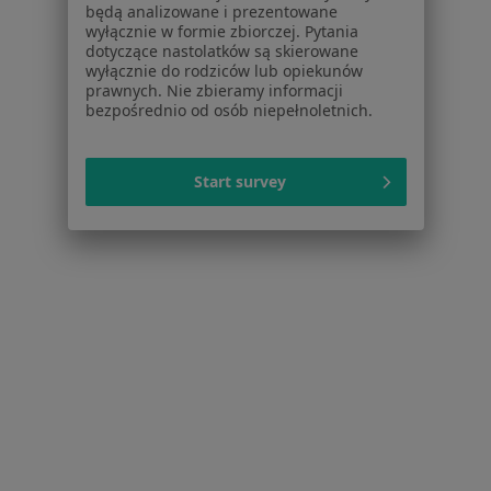
będą analizowane i prezentowane
Niewydolność serca w Gdyni
wyłącznie w formie zbiorczej. Pytania
dotyczące nastolatków są skierowane
Choroby serca w Gdyni
wyłącznie do rodziców lub opiekunów
prawnych. Nie zbieramy informacji
Zaburzenia rytmu serca w Gdyni
bezpośrednio od osób niepełnoletnich.
Choroba wieńcowa w Gdyni
Więcej (15)
Start survey
Więcej w kategorii: Schorzenia w Gdyni
Strona Główna
Choroby
Choroby Przewodu Pokarmowego
Gdynia
Zmień miasto
Zmień miast
Serwis