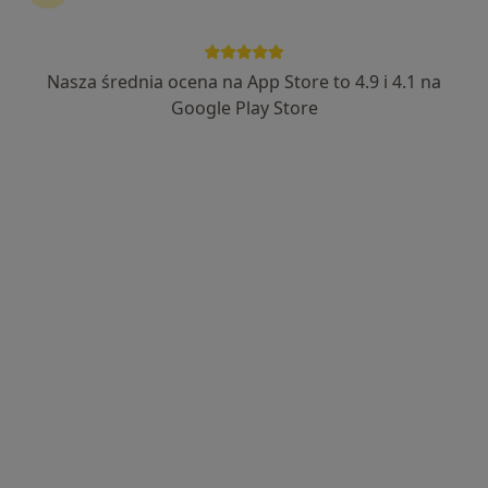
Nasza średnia ocena na App Store to 4.9 i 4.1 na
lek. Joanna Hadrian
Google Play Store
·
Więcej
Internista, Lekarz rodzinny
314 opinii
Adres 1
Adres 2
Adres 3
Stefana Batorego 7, Gdynia
•
Mapa
Policlinica Centrum
Konsultacja lekarza rodzinnego
200 zł
Specjalista nie oferuje umawiania online pod tym adresem.
Poproś o wizytę