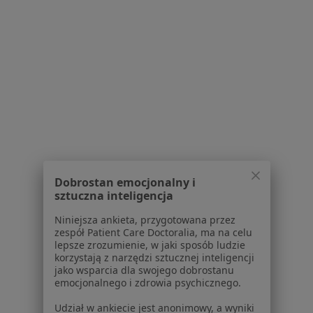
1
2
3
4
5
Powiązane wyszukiwania
W pobliżu Gdyni
Choroby przewodu pokarmowego w Gdańsku
Choroby przewodu pokarmowego w Wejherowie
Choroby przewodu pokarmowego w Sopocie
Choroby przewodu pokarmowego w Rumi
Dobrostan emocjonalny i
Choroby przewodu pokarmowego w Pruszczu
sztuczna inteligencja
Gdańskim
Niniejsza ankieta, przygotowana przez
zespół Patient Care Doctoralia, ma na celu
Więcej (8)
lepsze zrozumienie, w jaki sposób ludzie
Więcej w kategorii: W pobliżu Gdyni
korzystają z narzędzi sztucznej inteligencji
jako wsparcia dla swojego dobrostanu
Schorzenia w Gdyni
emocjonalnego i zdrowia psychicznego.
Nadciśnienie tętnicze w Gdyni
Udział w ankiecie jest anonimowy, a wyniki