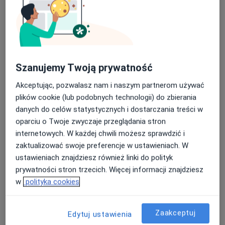
Szanujemy Twoją prywatność
Akceptując, pozwalasz nam i naszym partnerom używać
mgr Natalia Podlodowska
plików cookie (lub podobnych technologii) do zbierania
·
Więcej
Dietetyk
danych do celów statystycznych i dostarczania treści w
21 opinii
oparciu o Twoje zwyczaje przeglądania stron
Adres
Online
internetowych. W każdej chwili możesz sprawdzić i
zaktualizować swoje preferencje w ustawieniach. W
ustawieniach znajdziesz również linki do polityk
Sojowa 35a 5, Gdynia
•
Mapa
prywatności stron trzecich. Więcej informacji znajdziesz
Efekt Centrum Dietetyczne
w
polityka cookies
Konsultacja dietetyczna (pierwsza wizyta)
200 zł
Specjalista nie oferuje umawiania online pod tym adresem.
Zaakceptuj
Edytuj ustawienia