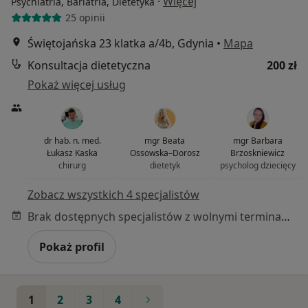
·
Więcej
Psychiatria, Bariatria, Dietetyka
25 opinii
Świętojańska 23 klatka a/4b, Gdynia
•
Mapa
Konsultacja dietetyczna
200 zł
Pokaż więcej usług
dr hab. n. med.
mgr Beata
mgr Barbara
Łukasz Kaska
Ossowska–Dorosz
Brzoskniewicz
chirurg
dietetyk
psycholog dziecięcy
Zobacz wszystkich 4 specjalistów
Brak dostępnych specjalistów z wolnymi terminami w tym centrum medycznym.
Pokaż profil
1
2
3
4