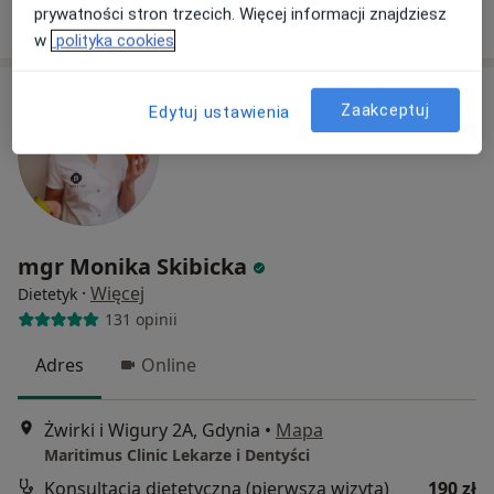
Poproś o wizytę
prywatności stron trzecich. Więcej informacji znajdziesz
w
polityka cookies
Zaakceptuj
Edytuj ustawienia
mgr Monika Skibicka
·
Więcej
Dietetyk
131 opinii
Adres
Online
Żwirki i Wigury 2A, Gdynia
•
Mapa
Maritimus Clinic Lekarze i Dentyści
Konsultacja dietetyczna (pierwsza wizyta)
190 zł