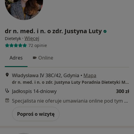
dr n. med. i n. o zdr. Justyna Luty
·
Więcej
Dietetyk
72 opinie
Adres
Online
Władysława IV 38C/42, Gdynia
•
Mapa
dr n. med. i n. o zdr. Justyna Luty Poradnia Dietetyki Medycznej - Gdynia
Jadłospis 14-dniowy
300 zł
Specjalista nie oferuje umawiania online pod tym adresem.
Poproś o wizytę