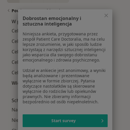
Powiązane wyszukiwania
Dobrostan emocjonalny i
W pobliżu Gdyni
sztuczna inteligencja
Celiakia w Gdańsku
Niniejsza ankieta, przygotowana przez
zespół Patient Care Doctoralia, ma na celu
Celiakia w Wejherowie
lepsze zrozumienie, w jaki sposób ludzie
korzystają z narzędzi sztucznej inteligencji
Celiakia w Sopocie
jako wsparcia dla swojego dobrostanu
emocjonalnego i zdrowia psychicznego.
Celiakia w Pruszczu Gdańskim
Udział w ankiecie jest anonimowy, a wyniki
Celiakia w Rumi
będą analizowane i prezentowane
wyłącznie w formie zbiorczej. Pytania
Więcej (9)
dotyczące nastolatków są skierowane
Więcej w kategorii: W pobliżu Gdyni
wyłącznie do rodziców lub opiekunów
prawnych. Nie zbieramy informacji
Schorzenia w Gdyni
bezpośrednio od osób niepełnoletnich.
Nadciśnienie tętnicze w Gdyni
Niewydolność serca w Gdyni
Start survey