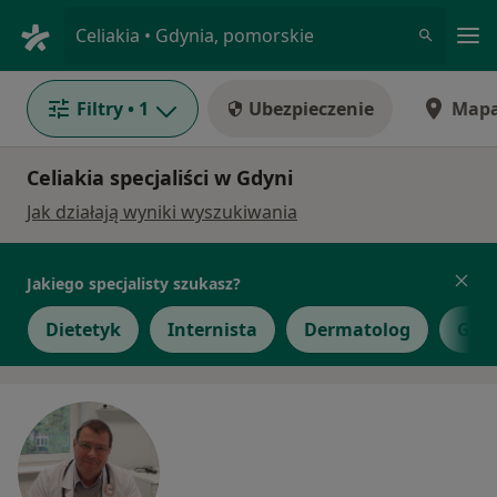
Me
Celiakia • Gdynia, pomorskie
Filtry
• 1
Ubezpieczenie
Map
Celiakia specjaliści w Gdyni
Jak działają wyniki wyszukiwania
Jakiego specjalisty szukasz?
Dietetyk
Internista
Dermatolog
Gast