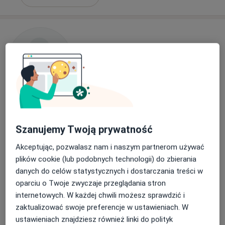
Bezpieczne płatności
lek. Anna Lango-Maziarz
Szanujemy Twoją prywatność
·
Więcej
W trakcie specjalizacji (Gastrolog)
Akceptując, pozwalasz nam i naszym partnerom używać
1 opinia
plików cookie (lub podobnych technologii) do zbierania
Aleja Zwycięstwa 239/12, Gdynia
•
Mapa
danych do celów statystycznych i dostarczania treści w
MediPort
oparciu o Twoje zwyczaje przeglądania stron
Konsultacja gastroenterologiczna
280 zł
internetowych. W każdej chwili możesz sprawdzić i
zaktualizować swoje preferencje w ustawieniach. W
Specjalista nie oferuje umawiania online pod tym adresem.
ustawieniach znajdziesz również linki do polityk