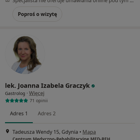
Specjalista nie oferuje umawiania online pod tym adresem.
Poproś o wizytę
lek. Joanna Izabela Graczyk
·
Więcej
Gastrolog
71 opinii
Adres 1
Adres 2
Tadeusza Wendy 15, Gdynia
•
Mapa
Centrum Medyczno-Rehabilitacyjne MED-REH