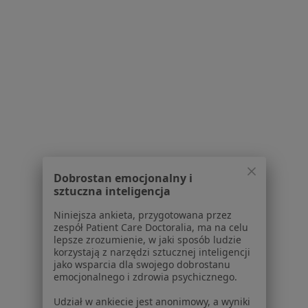
Poproś o wizytę
1
2
3
4
5
6
Powiązane wyszukiwania
W pobliżu Gdyni
Choroba Hashimoto w Gdańsku
Dobrostan emocjonalny i
Choroba Hashimoto w Sopocie
sztuczna inteligencja
Choroba Hashimoto w Wejherowie
Niniejsza ankieta, przygotowana przez
zespół Patient Care Doctoralia, ma na celu
Choroba Hashimoto w Pruszczu Gdańskim
lepsze zrozumienie, w jaki sposób ludzie
korzystają z narzędzi sztucznej inteligencji
Choroba Hashimoto w Rumi
jako wsparcia dla swojego dobrostanu
emocjonalnego i zdrowia psychicznego.
Więcej (9)
Więcej w kategorii: W pobliżu Gdyni
Udział w ankiecie jest anonimowy, a wyniki