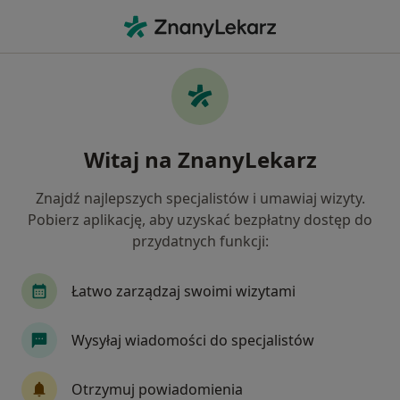
Me
Choroba Hashimoto • Gdynia, pomorskie
Filtry
• 1
Ubezpieczenie
Map
Choroba Hashimoto specjaliści w Gdyni
Witaj na ZnanyLekarz
Jak działają wyniki wyszukiwania
Znajdź najlepszych specjalistów i umawiaj wizyty.
Pobierz aplikację, aby uzyskać bezpłatny dostęp do
Jakiego specjalisty szukasz?
przydatnych funkcji:
Dietetyk
Endokrynolog
Internista
Ps
Łatwo zarządzaj swoimi wizytami
Wysyłaj wiadomości do specjalistów
Otrzymuj powiadomienia