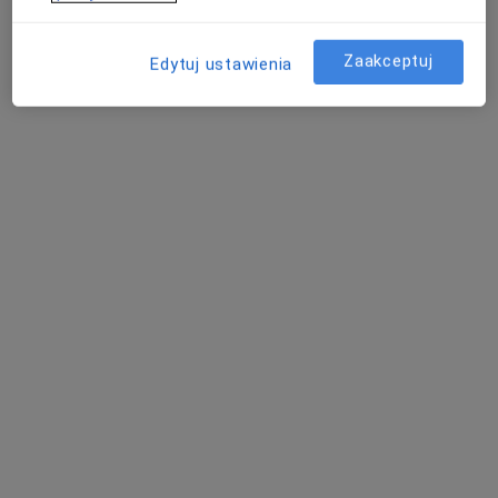
Specjalista nie oferuje umawiania online pod tym adresem.
Poproś o wizytę
Zaakceptuj
Edytuj ustawienia
mgr Remigiusz Jeszka
·
Więcej
Dietetyk
28 opinii
Adres
Online
Ignacego Krasickiego 2/1, Gdynia
•
Mapa