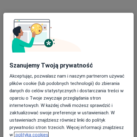
Specjalista nie oferuje umawiania online pod tym adresem.
Poproś o wizytę
Szanujemy Twoją prywatność
Akceptując, pozwalasz nam i naszym partnerom używać
plików cookie (lub podobnych technologii) do zbierania
lek. Adrianna Sakiewicz
danych do celów statystycznych i dostarczania treści w
·
Więcej
Endokrynolog
oparciu o Twoje zwyczaje przeglądania stron
353 opinie
internetowych. W każdej chwili możesz sprawdzić i
Stefana Batorego 9/u3, Gdynia
•
Mapa
zaktualizować swoje preferencje w ustawieniach. W
Medyczna Gdynia
ustawieniach znajdziesz również linki do polityk
prywatności stron trzecich. Więcej informacji znajdziesz
Konsultacja endokrynologiczna
320 zł
w
polityka cookies