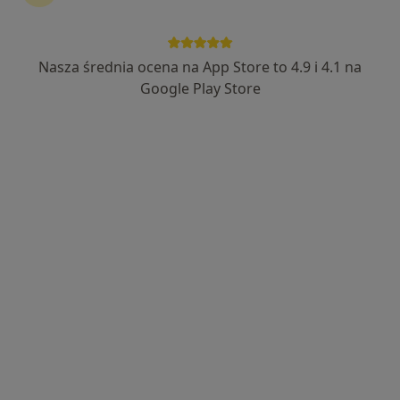
Nasza średnia ocena na App Store to 4.9 i 4.1 na
mgr Monika Skibicka
Google Play Store
·
Więcej
Dietetyk
131 opinii
Adres
Online
Żwirki i Wigury 2A, Gdynia
•
Mapa
Maritimus Clinic Lekarze i Dentyści
Konsultacja dietetyczna (pierwsza wizyta)
190 zł
Specjalista nie oferuje umawiania online pod tym adresem.
Poproś o wizytę