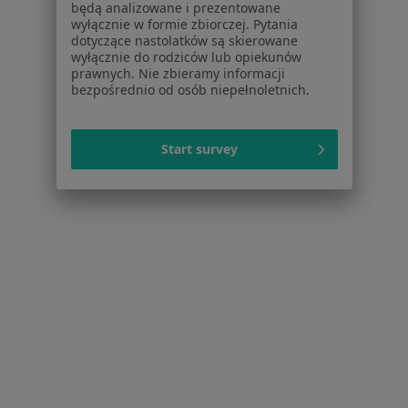
będą analizowane i prezentowane
Schorzenia w Gdyni
wyłącznie w formie zbiorczej. Pytania
dotyczące nastolatków są skierowane
Nadciśnienie tętnicze w Gdyni
wyłącznie do rodziców lub opiekunów
prawnych. Nie zbieramy informacji
Niewydolność serca w Gdyni
bezpośrednio od osób niepełnoletnich.
Choroby serca w Gdyni
Start survey
Zaburzenia rytmu serca w Gdyni
Choroba wieńcowa w Gdyni
Więcej (15)
Więcej w kategorii: Schorzenia w Gdyni
Strona Główna
Choroby
Choroba Hashimoto
Zmień miast
Gdynia
Zmień miasto