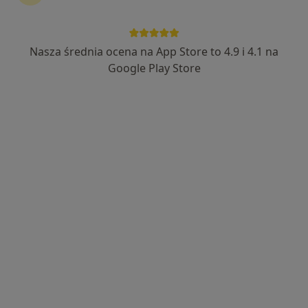
Nasza średnia ocena na App Store to 4.9 i 4.1 na
mgr Monika Skibicka
Google Play Store
·
Więcej
Dietetyk
131 opinii
Adres
Online
Żwirki i Wigury 2A, Gdynia
•
Mapa
Maritimus Clinic Lekarze i Dentyści
Konsultacja dietetyczna (pierwsza wizyta)
190 zł
Specjalista nie oferuje umawiania online pod tym adresem.
Poproś o wizytę