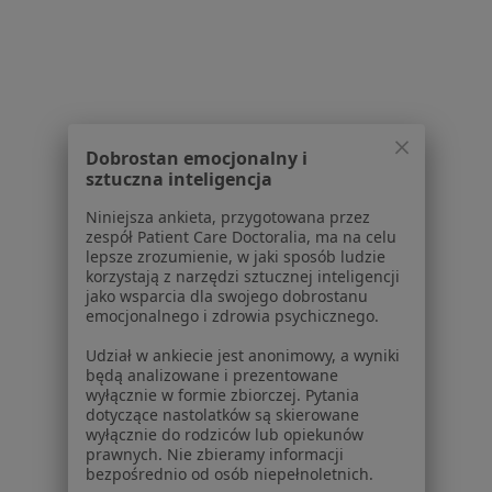
1
2
3
4
Powiązane wyszukiwania
Dobrostan emocjonalny i
W pobliżu Gdyni
sztuczna inteligencja
Alergia pokarmowa w Gdańsku
Niniejsza ankieta, przygotowana przez
Alergia pokarmowa w Wejherowie
zespół Patient Care Doctoralia, ma na celu
lepsze zrozumienie, w jaki sposób ludzie
Alergia pokarmowa w Pruszczu Gdańskim
korzystają z narzędzi sztucznej inteligencji
jako wsparcia dla swojego dobrostanu
Alergia pokarmowa w Sopocie
emocjonalnego i zdrowia psychicznego.
Alergia pokarmowa w Redzie
Udział w ankiecie jest anonimowy, a wyniki
będą analizowane i prezentowane
Więcej (9)
wyłącznie w formie zbiorczej. Pytania
dotyczące nastolatków są skierowane
Więcej w kategorii: W pobliżu Gdyni
wyłącznie do rodziców lub opiekunów
prawnych. Nie zbieramy informacji
Schorzenia w Gdyni
bezpośrednio od osób niepełnoletnich.