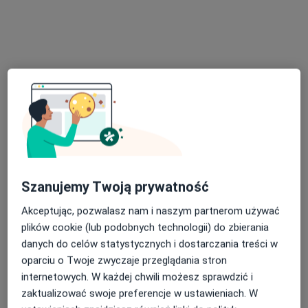
Konsultacja dietetyczna
180 zł
Specjalista nie oferuje umawiania online pod tym adresem.
Poproś o wizytę
Szanujemy Twoją prywatność
mgr Remigiusz Jeszka
Akceptując, pozwalasz nam i naszym partnerom używać
plików cookie (lub podobnych technologii) do zbierania
·
Więcej
Dietetyk
danych do celów statystycznych i dostarczania treści w
28 opinii
oparciu o Twoje zwyczaje przeglądania stron
Adres
Online
internetowych. W każdej chwili możesz sprawdzić i
zaktualizować swoje preferencje w ustawieniach. W