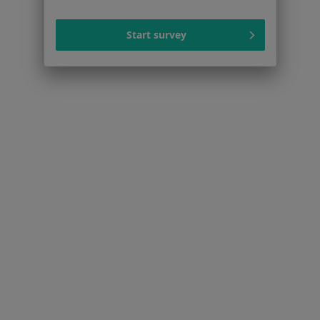
Nadciśnienie tętnicze w Gdyni
Niewydolność serca w Gdyni
Start survey
Choroby serca w Gdyni
Zaburzenia rytmu serca w Gdyni
Choroba wieńcowa w Gdyni
Więcej (15)
Więcej w kategorii: Schorzenia w Gdyni
Strona Główna
Choroby
Alergia Pokarmowa
Zmień miasto
Gdynia
Zmień miasto
Serwis