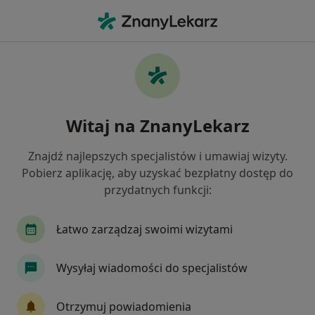
Me
Alergia Pokarmowa • Gdynia, pomorskie
Filtry
• 1
Ubezpieczenie
Map
Alergia pokarmowa specjaliści w Gdyni
Witaj na ZnanyLekarz
Jak działają wyniki wyszukiwania
Znajdź najlepszych specjalistów i umawiaj wizyty.
Pobierz aplikację, aby uzyskać bezpłatny dostęp do
Jakiego specjalisty szukasz?
przydatnych funkcji:
Dietetyk
Alergolog
Pediatra
Internis
Łatwo zarządzaj swoimi wizytami
Wysyłaj wiadomości do specjalistów
Otrzymuj powiadomienia