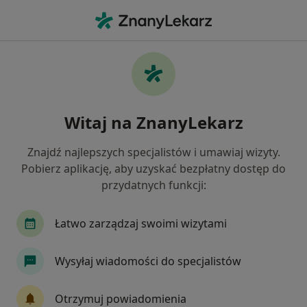
Me
Dietetyk • Kamienna Góra, Gdynia, pomorskie
Filtry
Mapa
Dietetycy Gdynia Kamienna Góra
Witaj na ZnanyLekarz
Jak działają wyniki wyszukiwania
Znajdź najlepszych specjalistów i umawiaj wizyty.
Pobierz aplikację, aby uzyskać bezpłatny dostęp do
przydatnych funkcji:
Łatwo zarządzaj swoimi wizytami
Wysyłaj wiadomości do specjalistów
Wyróżniony
mgr Monika Skibicka
Otrzymuj powiadomienia