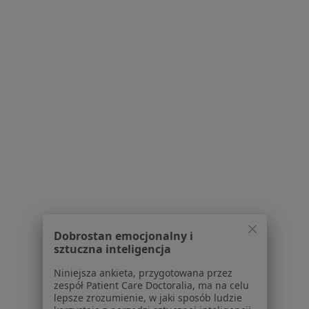
185 opinii
Konsultacja dietetyczna (pierwsza wizyta)
280 zł
Specjalista nie oferuje umawiania online pod tym adresem.
Poproś o wizytę
Dobrostan emocjonalny i
Bezpieczne płatności
sztuczna inteligencja
dr n. med. Dorian Nowacki
Niniejsza ankieta, przygotowana przez
·
Więcej
Dietetyk
zespół Patient Care Doctoralia, ma na celu
114 opinii
lepsze zrozumienie, w jaki sposób ludzie