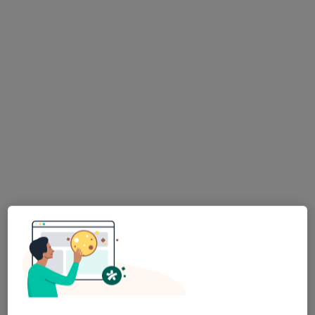
Maritimus Clinic Lekarze i Dentyści
·
Więcej
Dietetyka, Laryngologia, Laryngologia dziecięca
2596 opinii
Adres 1
Adres 2
Żwirki i Wigury 2A, Gdynia
•
Mapa
Konsultacja dietetyczna (pierwsza wizyta)
190 zł
mgr Monika Skibicka
mgr Monika Skibicka
dietetyk
dietetyk
Brak dostępnych specjalistów z wolnymi terminami w tym centrum medycznym.