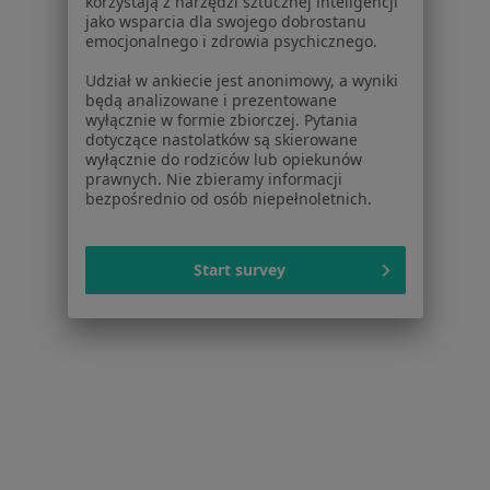
korzystają z narzędzi sztucznej inteligencji
Konsultacja dietetyczna
350 zł
jako wsparcia dla swojego dobrostanu
emocjonalnego i zdrowia psychicznego.
Specjalista nie oferuje umawiania online pod tym adresem.
Udział w ankiecie jest anonimowy, a wyniki
będą analizowane i prezentowane
Poproś o wizytę
wyłącznie w formie zbiorczej. Pytania
dotyczące nastolatków są skierowane
wyłącznie do rodziców lub opiekunów
prawnych. Nie zbieramy informacji
bezpośrednio od osób niepełnoletnich.
Start survey
Bezpieczne płatności
lic. Patrycja Kozieł
·
Więcej
Dietetyk
16 opinii
3-miesięczna współpraca (konsultacja + 3x plan żywieniowy + stały kontakt)
250 zł