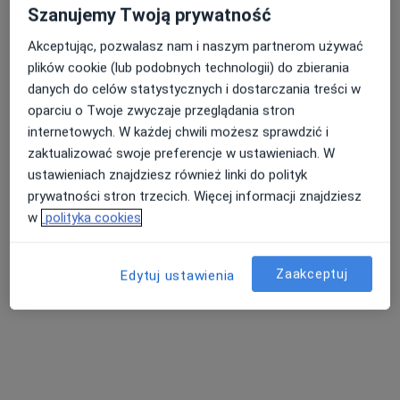
Szanujemy Twoją prywatność
Pokaż profil
Akceptując, pozwalasz nam i naszym partnerom używać
plików cookie (lub podobnych technologii) do zbierania
danych do celów statystycznych i dostarczania treści w
oparciu o Twoje zwyczaje przeglądania stron
internetowych. W każdej chwili możesz sprawdzić i
zaktualizować swoje preferencje w ustawieniach. W
ustawieniach znajdziesz również linki do polityk
prywatności stron trzecich. Więcej informacji znajdziesz
w
polityka cookies
RK MEDICA CENTRUM MEDYCZNE
·
Więcej
Dietetyka, Psychiatria, Ultrasonografia
Zaakceptuj
Edytuj ustawienia
1270 opinii
Ignacego Krasickiego 2/1, Gdynia
•
Mapa
Konsultacja dietetyczna (pierwsza wizyta)
200 zł