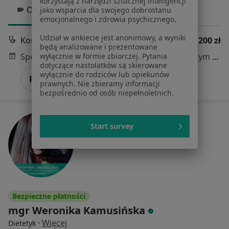
korzystają z narzędzi sztucznej inteligencji
Online 1
Online 2
jako wsparcia dla swojego dobrostanu
emocjonalnego i zdrowia psychicznego.
Udział w ankiecie jest anonimowy, a wyniki
Konsultacja dietetyczna
200 zł
będą analizowane i prezentowane
Specjalista nie oferuje umawiania online pod tym adresem.
wyłącznie w formie zbiorczej. Pytania
dotyczące nastolatków są skierowane
wyłącznie do rodziców lub opiekunów
Poproś o wizytę
prawnych. Nie zbieramy informacji
bezpośrednio od osób niepełnoletnich.
Start survey
Bezpieczne płatności
mgr Weronika Kamusińska
·
Więcej
Dietetyk