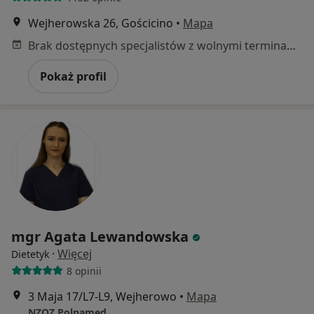
Wejherowska 26, Gościcino
•
Mapa
Brak dostępnych specjalistów z wolnymi terminami w tym centrum medycznym.
Pokaż profil
mgr Agata Lewandowska
·
Więcej
Dietetyk
8 opinii
3 Maja 17/L7-L9, Wejherowo
•
Mapa
NZOZ Polnamed