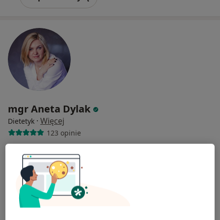
mgr Aneta Dylak
·
Więcej
Dietetyk
123 opinie
Adres
Online
Piłsudskiego 48 A, Rumia
•
Mapa
Dietetyk Aneta Dylak
Konsultacja dietetyczna (pierwsza wizyta)
160 zł