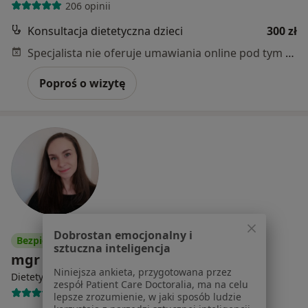
206 opinii
Konsultacja dietetyczna dzieci
300 zł
Specjalista nie oferuje umawiania online pod tym adresem.
Poproś o wizytę
Dobrostan emocjonalny i
Bezpieczne płatności
sztuczna inteligencja
mgr Natalia Zadworna-Strzeszyna
Niniejsza ankieta, przygotowana przez
·
Więcej
Dietetyk
zespół Patient Care Doctoralia, ma na celu
63 opinie
lepsze zrozumienie, w jaki sposób ludzie