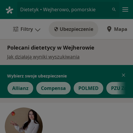
Me
Dietetyk • Wejherowo, pomorskie
Filtry
Ubezpieczenie
Mapa
Polecani dietetycy w Wejherowie
Jak działają wyniki wyszukiwania
Wybierz swoje ubezpieczenie
Allianz
Compensa
POLMED
PZU Zdro