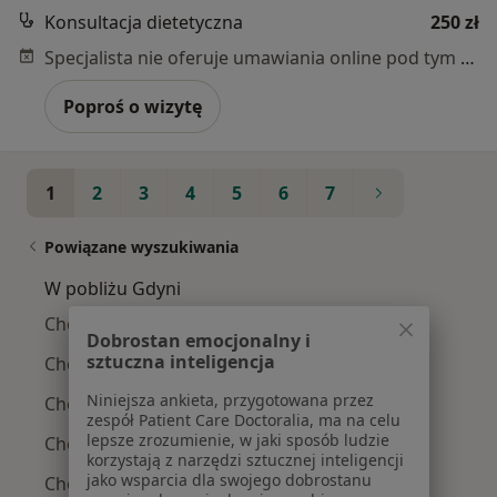
Konsultacja dietetyczna
250 zł
Specjalista nie oferuje umawiania online pod tym adresem.
Poproś o wizytę
1
2
3
4
5
6
7
Powiązane wyszukiwania
W pobliżu Gdyni
Choroby tarczycy w Gdańsku
Dobrostan emocjonalny i
sztuczna inteligencja
Choroby tarczycy w Sopocie
Niniejsza ankieta, przygotowana przez
Choroby tarczycy w Wejherowie
zespół Patient Care Doctoralia, ma na celu
lepsze zrozumienie, w jaki sposób ludzie
Choroby tarczycy w Pruszczu Gdańskim
korzystają z narzędzi sztucznej inteligencji
jako wsparcia dla swojego dobrostanu
Choroby tarczycy w Kartuzach