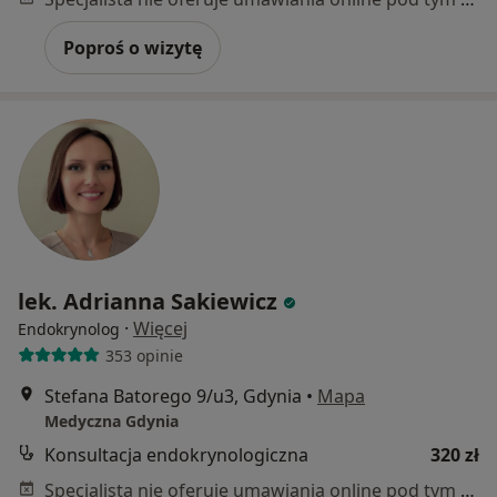
Poproś o wizytę
lek. Adrianna Sakiewicz
·
Więcej
Endokrynolog
353 opinie
Stefana Batorego 9/u3, Gdynia
•
Mapa
Medyczna Gdynia
Konsultacja endokrynologiczna
320 zł
Specjalista nie oferuje umawiania online pod tym adresem.