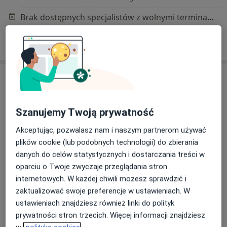
Brak dostępnych specjalistów z wolnymi terminami w tym centrum medycznym.
Pokaż profil
Szanujemy Twoją prywatność
Akceptując, pozwalasz nam i naszym partnerom używać
plików cookie (lub podobnych technologii) do zbierania
danych do celów statystycznych i dostarczania treści w
Bezpieczne płatności
oparciu o Twoje zwyczaje przeglądania stron
lek. Olga Przychodzeń-Łapa
internetowych. W każdej chwili możesz sprawdzić i
·
Więcej
Radiolog, Ultrasonografista
zaktualizować swoje preferencje w ustawieniach. W
294 opinie
ustawieniach znajdziesz również linki do polityk
Adres 1
Adres 2
prywatności stron trzecich. Więcej informacji znajdziesz