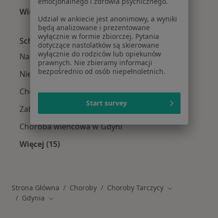
emocjonalnego i zdrowia psychicznego.
Więcej (8)
Udział w ankiecie jest anonimowy, a wyniki
Więcej w kategorii: W pobliżu Gdyni
będą analizowane i prezentowane
wyłącznie w formie zbiorczej. Pytania
Schorzenia w Gdyni
dotyczące nastolatków są skierowane
wyłącznie do rodziców lub opiekunów
Nadciśnienie tętnicze w Gdyni
prawnych. Nie zbieramy informacji
bezpośrednio od osób niepełnoletnich.
Niewydolność serca w Gdyni
Choroby serca w Gdyni
Start survey
Zaburzenia rytmu serca w Gdyni
Choroba wieńcowa w Gdyni
Więcej (15)
Więcej w kategorii: Schorzenia w Gdyni
Strona Główna
Choroby
Choroby Tarczycy
Zmień miasto
Gdynia
Zmień miasto