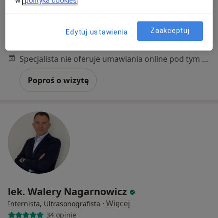
w
polityka cookies
Aleja Zwycięstwa 239/12, Gdynia
•
Mapa
MediPort
Zaakceptuj
Edytuj ustawienia
Konsultacja radiologiczna
300 zł
Specjalista nie oferuje umawiania online pod tym adresem.
Poproś o wizytę
lek. Walery Nagarnowicz
·
Więcej
Internista, Ultrasonografista
34 opinie