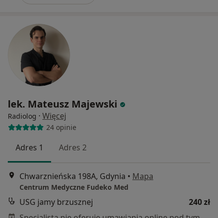
lek. Mateusz Majewski
·
Więcej
Radiolog
24 opinie
Adres 1
Adres 2
Chwarznieńska 198A, Gdynia
•
Mapa
Centrum Medyczne Fudeko Med
USG jamy brzusznej
240 zł
Specjalista nie oferuje umawiania online pod tym adresem.