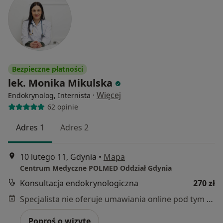
Bezpieczne płatności
lek. Monika Mikulska
·
Więcej
Endokrynolog, Internista
62 opinie
Adres 1
Adres 2
10 lutego 11, Gdynia
•
Mapa
Centrum Medyczne POLMED Oddział Gdynia
Konsultacja endokrynologiczna
270 zł
Specjalista nie oferuje umawiania online pod tym adresem.
Poproś o wizytę