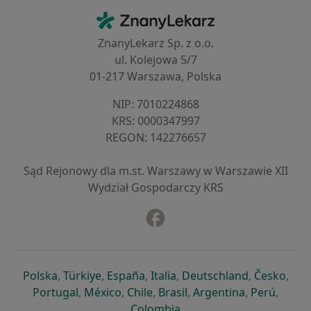
Kontakt
ZnanyLekarz - Strona główna
ZnanyLekarz Sp. z o.o.
ul. Kolejowa 5/7
01-217 Warszawa, Polska
NIP: ⁠7010224868
KRS: ⁠0000347997
REGON: ⁠142276657
Sąd Rejonowy dla m.st. Warszawy w Warszawie XII
Wydział Gospodarczy KRS
Facebook
otwiera się w nowej karcie
otwiera się w nowej karcie
otwiera się w nowej karcie
otwiera się w nowej karcie
otwiera się w nowej karci
otwiera się
otwi
Polska
,
Türkiye
,
España
,
Italia
,
Deutschland
,
Česko
,
otwiera się w nowej karcie
otwiera się w nowej karcie
otwiera się w nowej karcie
otwiera się w nowej kar
otwiera się 
otwier
Portugal
,
México
,
Chile
,
Brasil
,
Argentina
,
Perú
,
otwiera się w nowej karc
Colombia