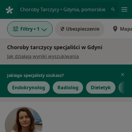
Me
Choroby Tarczycy • Gdynia, pomorskie
Filtry
• 1
Ubezpieczenie
Map
Choroby tarczycy specjaliści w Gdyni
Jak działają wyniki wyszukiwania
Jakiego specjalisty szukasz?
Endokrynolog
Radiolog
Dietetyk
Int