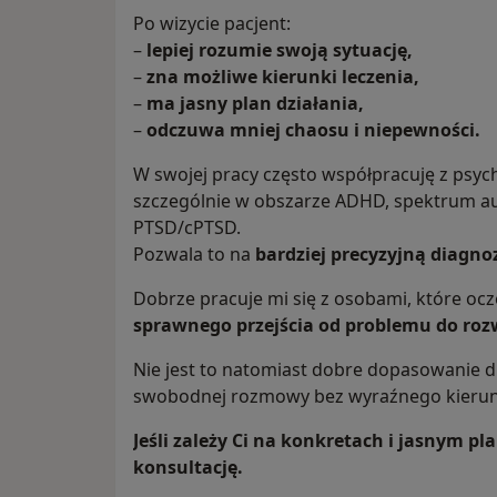
Po wizycie pacjent:
–
lepiej rozumie swoją sytuację,
–
zna możliwe kierunki leczenia,
–
ma jasny plan działania,
–
odczuwa mniej chaosu i niepewności.
W swojej pracy często współpracuję z psy
szczególnie w obszarze ADHD, spektrum a
PTSD/cPTSD.
Pozwala to na
bardziej precyzyjną diagno
Dobrze pracuje mi się z osobami, które oc
sprawnego przejścia od problemu do roz
Nie jest to natomiast dobre dopasowanie dl
swobodnej rozmowy bez wyraźnego kieru
Jeśli zależy Ci na konkretach i jasnym p
konsultację.