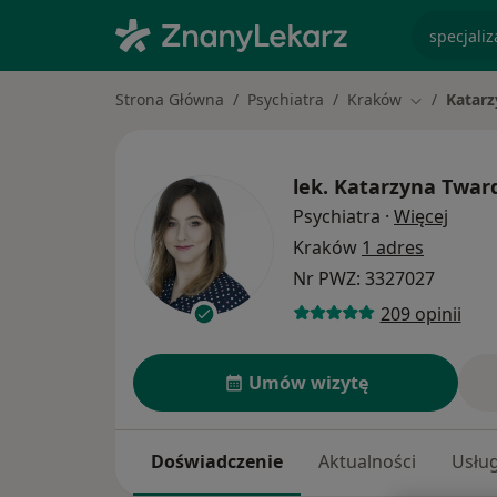
specjaliz
Strona Główna
Psychiatra
Kraków
Katar
Zmień mias
lek.
Katarzyna Twar
O spe
Psychiatra
·
Więcej
Kraków
1 adres
Nr PWZ: 3327027
209 opinii
Umów wizytę
Doświadczenie
Aktualności
Usług