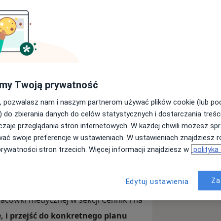
my Twoją prywatność
gulamin zapisów i odwoływania wizyt
anie się z zasadami
, pozwalasz nam i naszym partnerom używać plików cookie (lub p
zyty. Regulamin informuje między
) do zbierania danych do celów statystycznych i dostarczania treśc
zaje przeglądania stron internetowych. W każdej chwili możesz spr
wać swoje preferencje w ustawieniach. W ustawieniach znajdziesz ró
nyLekarz LUB w trakcie rozmowy z
prywatności stron trzecich. Więcej informacji znajdziesz w
polityka
4 godzin przed wizytą (a w przypadku
rzedzający piątek do godziny
Za
Edytuj ustawienia
rzedpłata na konto - przelew lub BLIK.
acówki medycznej w sekcji Cennik i na
, i przejść do konkretnego planu