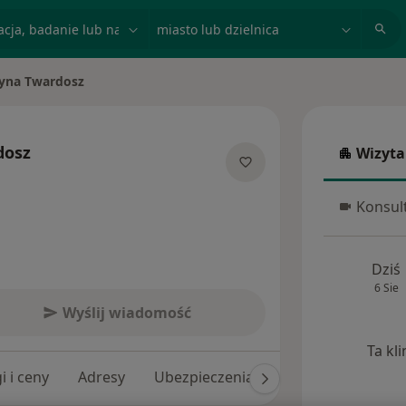
acja, badanie lub nazwisko
miasto lub dzielnica
zyna Twardosz
to
dosz
Wizyta
Wizyta w
cjalizacjach
Konsult
Konsulta
Dziś
6 Sie
Wyślij wiadomość
Ta kl
i i ceny
Adresy
Ubezpieczenia
Opinie (209)
O