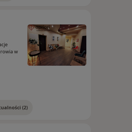
grupy
RPW
zgodnie z obowiązującymi
t w Internetowym Koncie Pacjenta w
akoterapii (np. w przypadku leków
acje
drowia w
wystawienie zaświadczenia możliwe
tacjonarnej
.
rwszej wizyty online wyłącznie w celu
e zdrowia (np. OL9, dla lekarza POZ).
 tokofobii, do adopcji, o pozwolenie na
Pokaż więcej aktualności (2)
owej ciąży
u
a
adczenia proszę informować
na
nym