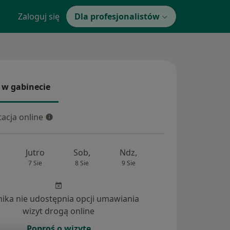
Zaloguj się
Dla profesjonalistów
 w gabinecie
 gabinecie
acja online
cja online
Jutro
Sob,
Ndz,
Pon,
Wt,
7 Sie
8 Sie
9 Sie
10 Sie
11 Si
inika nie udostępnia opcji umawiania
wizyt drogą online
dpowiedzi na pytania (53)
Poproś o wizytę