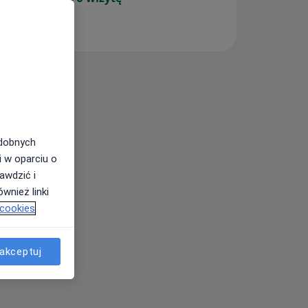
odobnych
i w oparciu o
awdzić i
wnież linki
 cookies
akceptuj