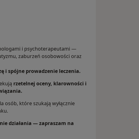
chologami i psychoterapeutami —
utyzmu, zaburzeń osobowości oraz
zę i spójne prowadzenie leczenia.
zekują
rzetelnej oceny, klarowności i
wiązania.
a osób, które szukają wyłącznie
nku.
lanie działania — zapraszam na