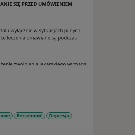
ANIE SIĘ PRZED UMÓWIENIEM
alu wyłącznie w sytuacjach pilnych.
zące leczenia omawiane są podczas
żenie zwolnienia lekarskiego wymaga
stanu zdrowia oraz opisania go w
ontrolowana przez ZUS. Zwolnienie
w przypadku występowania objawów
ęcie pracy.
arskiej (stacjonarnej lub online) oraz
kowe
Bezsenność
Depresja
e_diseases
 w trakcie leczenia
istnieje