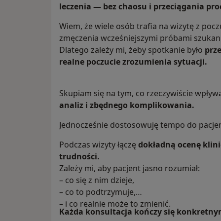
leczenia — bez chaosu i przeciągania pro
Wiem, że wiele osób trafia na wizytę z poc
zmęczenia wcześniejszymi próbami szukan
Dlatego zależy mi, żeby spotkanie było
prz
realne poczucie zrozumienia sytuacji.
Skupiam się na tym, co rzeczywiście wpły
analiz i zbędnego komplikowania.
Jednocześnie dostosowuję tempo do pacjen
Podczas wizyty łączę
dokładną ocenę kli
trudności.
Zależy mi, aby pacjent jasno rozumiał:
– co się z nim dzieje,
– co to podtrzymuje,
– i co realnie może to zmienić.
Każda konsultacja kończy się konkretn