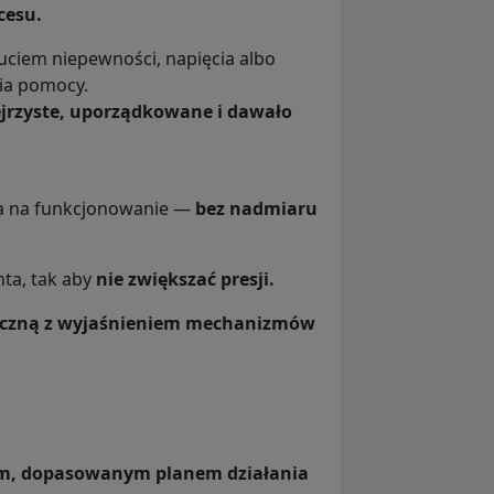
cesu.
zuciem niepewności, napięcia albo
ia pomocy.
ejrzyste, uporządkowane i dawało
wa na funkcjonowanie —
bez nadmiaru
ta, tak aby
nie zwiększać presji.
niczną z wyjaśnieniem mechanizmów
ym, dopasowanym planem działania