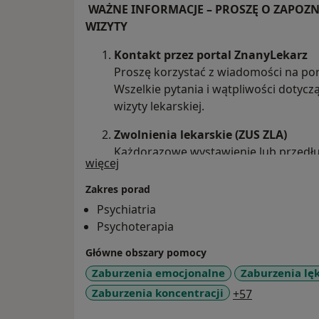
WAŻNE INFORMACJE – PROSZĘ O ZAPOZN
WIZYTY
Kontakt przez portal ZnanyLekarz
Proszę korzystać z wiadomości na port
Wszelkie pytania i wątpliwości dotyc
wizyty lekarskiej.
Zwolnienia lekarskie (ZUS ZLA)
Każdorazowe wystawienie lub przedłu
O mnie
więcej
wizyty lekarskiej i oceny aktualnego 
dokumentacji medycznej która jest k
Zakres porad
może zostać wystawione wyłącznie 
Psychiatria
chorobowych uniemożliwiających podj
Psychoterapia
Recepty
Główne obszary pomocy
Wystawienie recepty wymaga wizyty lek
Zaburzenia emocjonalne
Zaburzenia lę
oceny aktualnego stanu zdrowia.
a11y_sr_mor
Zaburzenia koncentracji
+57
Dla
stałych pacjentów pozostających