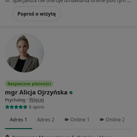
Specjalista nie oferuje umawiania online pod tym adresem.
Poproś o wizytę
Bezpieczne płatności
mgr Alicja Ojrzyńska
·
Więcej
Psycholog
8 opinii
Adres 1
Adres 2
Online 1
Online 2