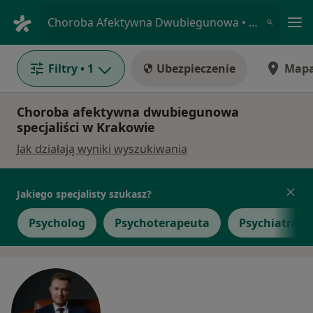
Me
Choroba Afektywna Dwubiegunowa • Kraków, małopolskie
Filtry
• 1
Ubezpieczenie
Map
Choroba afektywna dwubiegunowa
specjaliści w Krakowie
Jak działają wyniki wyszukiwania
Jakiego specjalisty szukasz?
Psycholog
Psychoterapeuta
Psychiatra