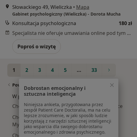
Słowackiego 49, Wieliczka
•
Mapa
Gabinet psychologiczny (Wieliczka) - Dorota Mucha
Konsultacja psychologiczna
180 zł
Specjalista nie oferuje umawiania online pod tym adresem.
Poproś o wizytę
1
2
3
4
5
...
33
Powiązane wyszukiwania
Dobrostan emocjonalny i
sztuczna inteligencja
W pobliżu Krakowa
Niniejsza ankieta, przygotowana przez
Choroba afektywna dwubiegunowa w Wieliczce
zespół Patient Care Doctoralia, ma na celu
lepsze zrozumienie, w jaki sposób ludzie
Choroba afektywna dwubiegunowa w
korzystają z narzędzi sztucznej inteligencji
Myślenicach
jako wsparcia dla swojego dobrostanu
emocjonalnego i zdrowia psychicznego.
Choroba afektywna dwubiegunowa w Bochni