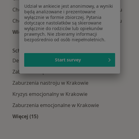
Udział w ankiecie jest anonimowy, a wyniki
Choroba afektywna dwubiegunowa w Olkuszu
będą analizowane i prezentowane
wyłącznie w formie zbiorczej. Pytania
Choroba afektywna dwubiegunowa w Brzesku
dotyczące nastolatków są skierowane
wyłącznie do rodziców lub opiekunów
Więcej (14)
prawnych. Nie zbieramy informacji
Więcej w kategorii: W pobliżu Krakowa
bezpośrednio od osób niepełnoletnich.
Schorzenia w Krakowie
Start survey
Depresja w Krakowie
Zaburzenia lękowe w Krakowie
Zaburzenia nastroju w Krakowie
Kryzys emocjonalny w Krakowie
Zaburzenia emocjonalne w Krakowie
Więcej (15)
Więcej w kategorii: Schorzenia w Krakowie