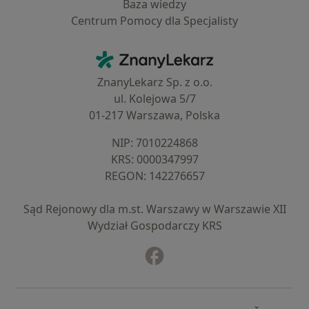
Baza wiedzy
Centrum Pomocy dla Specjalisty
Kontakt
ZnanyLekarz - Strona główna
ZnanyLekarz Sp. z o.o.
ul. Kolejowa 5/7
01-217 Warszawa, Polska
NIP: ⁠7010224868
KRS: ⁠0000347997
REGON: ⁠142276657
Sąd Rejonowy dla m.st. Warszawy w Warszawie XII
Wydział Gospodarczy KRS
Facebook
otwiera się w nowej karcie