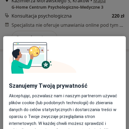
Kazimierza Morawskiego 5, Kraków
•
Mapa
G-Home Centrum Psychologiczno-Medyczne 3
Konsultacja psychologiczna
220 zł
Specjalista nie oferuje umawiania online pod tym adresem.
Poproś o wizytę
Szanujemy Twoją prywatność
Akceptując, pozwalasz nam i naszym partnerom używać
plików cookie (lub podobnych technologii) do zbierania
Bezpieczne płatności
danych do celów statystycznych i dostarczania treści w
mgr Maria Słota
oparciu o Twoje zwyczaje przeglądania stron
·
Więcej
Psycholog
internetowych. W każdej chwili możesz sprawdzić i
9 opinii