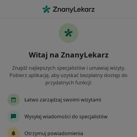
Me
Psychiatra • Swoszowice, Kraków, małopolskie
Filtry
Mapa
Psychiatrzy Kraków Swoszowice
Witaj na ZnanyLekarz
Jak działają wyniki wyszukiwania
Znajdź najlepszych specjalistów i umawiaj wizyty.
Pobierz aplikację, aby uzyskać bezpłatny dostęp do
przydatnych funkcji:
Łatwo zarządzaj swoimi wizytami
Wysyłaj wiadomości do specjalistów
lek. Katarzyna Twardosz
·
Więcej
Psychiatra
Otrzymuj powiadomienia