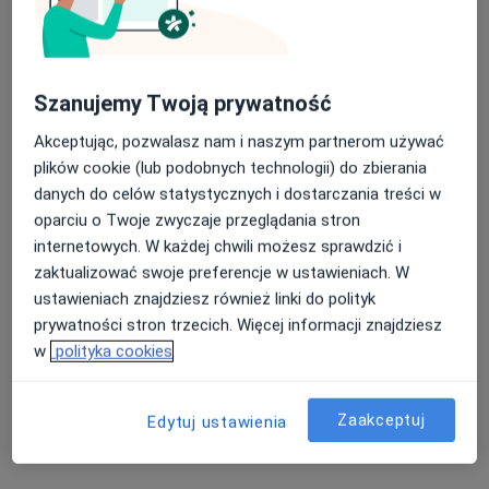
lek. Maciej Dul
·
Więcej
Szanujemy Twoją prywatność
Psychiatra
115 opinii
Akceptując, pozwalasz nam i naszym partnerom używać
plików cookie (lub podobnych technologii) do zbierania
Adres
Online 1
Online 2
danych do celów statystycznych i dostarczania treści w
oparciu o Twoje zwyczaje przeglądania stron
Zawiła 61a, Kraków
•
Mapa
internetowych. W każdej chwili możesz sprawdzić i
APRIORI Centrum Zdrowia - gabinety medyczne
zaktualizować swoje preferencje w ustawieniach. W
Konsultacja psychiatryczna
450 zł
ustawieniach znajdziesz również linki do polityk
prywatności stron trzecich. Więcej informacji znajdziesz
Specjalista nie oferuje umawiania online pod tym adresem.
w
polityka cookies
Poproś o wizytę
Zaakceptuj
Edytuj ustawienia