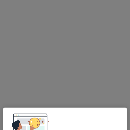
lek. Jakub Pawlak
·
Więcej
Psychiatra
21 opinii
Adres
Online
Zawiła 61a, Kraków
•
Mapa
APRIORI Centrum Zdrowia - gabinety medyczne
Konsultacja psychiatryczna
500 zł
Specjalista nie oferuje umawiania online pod tym adresem.
Poproś o wizytę