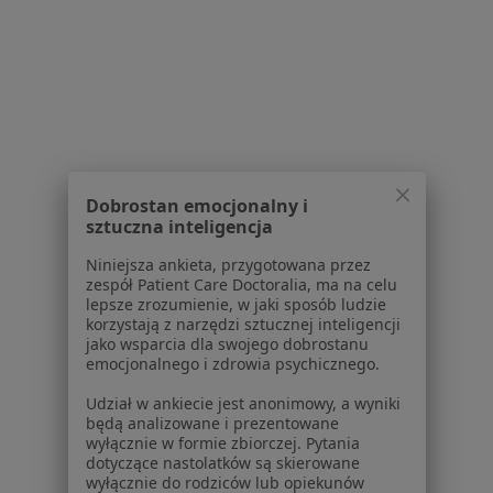
Psychiatrzy Stare Miasto
Psychiatrzy Krowodrza
Więcej (12)
Więcej w kategorii: Inne dzielnice w Krakowie
Psychiatrzy Kraków Swoszowice
Dobrostan emocjonalny i
sztuczna inteligencja
Niniejsza ankieta, przygotowana przez
zespół Patient Care Doctoralia, ma na celu
lepsze zrozumienie, w jaki sposób ludzie
korzystają z narzędzi sztucznej inteligencji
Serwis
jako wsparcia dla swojego dobrostanu
emocjonalnego i zdrowia psychicznego.
Regulamin
Polityka prywatności pacjentów
Udział w ankiecie jest anonimowy, a wyniki
będą analizowane i prezentowane
Polityka prywatności profesjonalistów
wyłącznie w formie zbiorczej. Pytania
Polityka prywatności dla profesjonalistów, których
dotyczące nastolatków są skierowane
dane pozyskaliśmy samodzielnie
wyłącznie do rodziców lub opiekunów