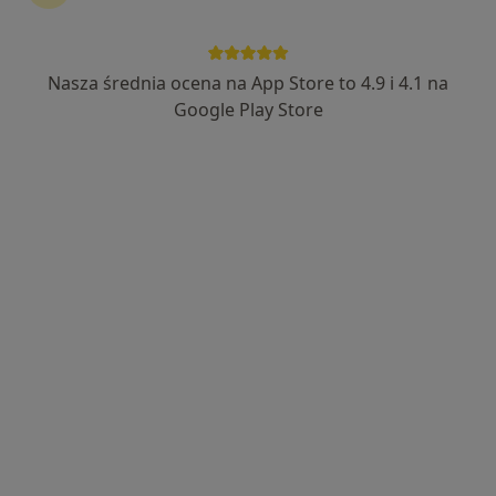
209 opinii
Adres
Online
Nasza średnia ocena na App Store to 4.9 i 4.1 na
Google Play Store
Zawiła 61a, Kraków
•
Mapa
APRIORI Centrum Zdrowia - gabinety medyczne
Konsultacja psychiatryczna
450 zł
Specjalista nie oferuje umawiania online pod tym adresem.
Poproś o wizytę