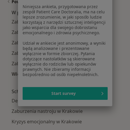
Powiązane wyszukiwania
Niniejsza ankieta, przygotowana przez
zespół Patient Care Doctoralia, ma na celu
W pobliżu Krakowa
lepsze zrozumienie, w jaki sposób ludzie
Zaburzenia lękowe w Wieliczce
korzystają z narzędzi sztucznej inteligencji
jako wsparcia dla swojego dobrostanu
Zaburzenia lękowe w Niepołomicach
emocjonalnego i zdrowia psychicznego.
Zaburzenia lękowe w Olkuszu
Udział w ankiecie jest anonimowy, a wyniki
będą analizowane i prezentowane
Zaburzenia lękowe w Bochni
wyłącznie w formie zbiorczej. Pytania
dotyczące nastolatków są skierowane
Zaburzenia lękowe w Brzesku
wyłącznie do rodziców lub opiekunów
prawnych. Nie zbieramy informacji
Więcej (14)
bezpośrednio od osób niepełnoletnich.
Więcej w kategorii: W pobliżu Krakowa
Schorzenia w Krakowie
Start survey
Depresja w Krakowie
Zaburzenia nastroju w Krakowie
Kryzys emocjonalny w Krakowie