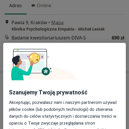
Adres
Online
Pawia 9, Kraków
•
Mapa
Klinika Psychologiczna Empatia - Michał Lesiak
Badanie kwestionariuszem DIVA-5
690 zł
Specjalista nie oferuje umawiania online pod tym adresem.
Poproś o wizytę
Szanujemy Twoją prywatność
Akceptując, pozwalasz nam i naszym partnerom używać
plików cookie (lub podobnych technologii) do zbierania
danych do celów statystycznych i dostarczania treści w
oparciu o Twoje zwyczaje przeglądania stron
Bezpieczne płatności