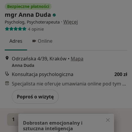
Bezpieczne płatności
mgr Anna Duda
·
Więcej
Psycholog, Psychoterapeuta
4 opinie
Adres
Online
Odrzańska 4/39, Kraków
•
Mapa
Anna Duda
Konsultacja psychologiczna
200 zł
Specjalista nie oferuje umawiania online pod tym adresem.
Poproś o wizytę
1
2
3
4
5
...
85
Dobrostan emocjonalny i
sztuczna inteligencja