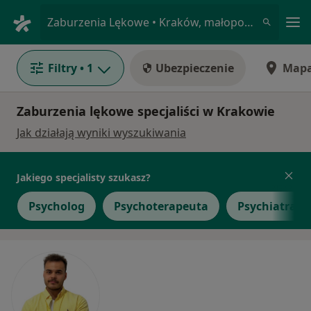
Me
Zaburzenia Lękowe • Kraków, małopolskie
Filtry
• 1
Ubezpieczenie
Map
Zaburzenia lękowe specjaliści w Krakowie
Jak działają wyniki wyszukiwania
Jakiego specjalisty szukasz?
Psycholog
Psychoterapeuta
Psychiatra