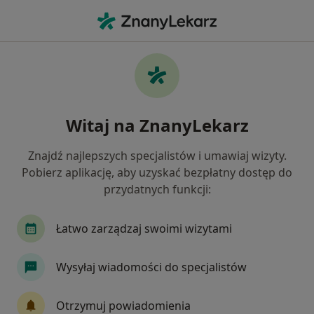
Me
Psychiatra • Prądnik Czerwony, Kraków, małopolskie
Filtry
Ubezpieczenie
Mapa
Psychiatrzy Kraków Prądnik Czerwony
Witaj na ZnanyLekarz
Jak działają wyniki wyszukiwania
Znajdź najlepszych specjalistów i umawiaj wizyty.
Pobierz aplikację, aby uzyskać bezpłatny dostęp do
Wybierz swoje ubezpieczenie
przydatnych funkcji:
NFZ
Allianz
INTER Polska
JP MEDICA
Łatwo zarządzaj swoimi wizytami
Wysyłaj wiadomości do specjalistów
Otrzymuj powiadomienia