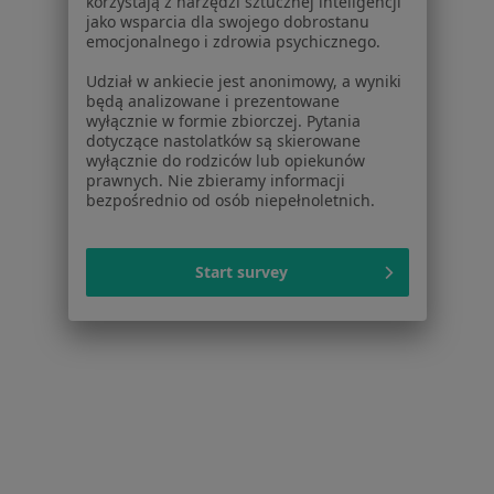
korzystają z narzędzi sztucznej inteligencji
jako wsparcia dla swojego dobrostanu
emocjonalnego i zdrowia psychicznego.
Udział w ankiecie jest anonimowy, a wyniki
będą analizowane i prezentowane
wyłącznie w formie zbiorczej. Pytania
dotyczące nastolatków są skierowane
wyłącznie do rodziców lub opiekunów
prawnych. Nie zbieramy informacji
bezpośrednio od osób niepełnoletnich.
lek. Paweł Talinger
·
Więcej
Psychiatra, Psychoterapeuta, Psychiatra dziecięcy
Start survey
122 opinie
Adres
Online
Ernesta Cieślewkiego 7A/15, Kraków
•
Mapa
Prywatny Gabinet
Konsultacja psychiatryczna (kolejna wizyta)
290 zł