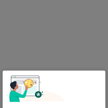
Specjalista nie oferuje umawiania online pod tym adresem.
Poproś o wizytę
Wyróżniony
Bezpieczne płatności
Centrum Medyczne UNIMED
·
Więcej
Psychiatria, Endokrynologia, Pulmonologia
6868 opinii
Osiedle Oświecenia 44/7a, Kraków
•
Mapa
Konsultacja psychiatryczna dorosłych (wizyta kontrolna)
240 zł