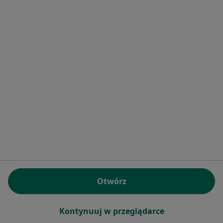
Lublańska 34, Kraków
•
Mapa
HARMONIA Poradnia Zdrowia Psychicznego Grupa LUX MED / PROFEMED Kraków - Lublańska 34
Konsultacja telefoniczna - Psychiatry kolejna wizyta
od 299 zł
Specjalista nie oferuje umawiania online pod tym adresem.
Poproś o wizytę
1
2
3
4
5
Powiązane wyszukiwania
Inne dzielnice w Krakowie
Psychiatrzy Grzegórzki
Otwórz
Psychiatrzy Podgórze
Kontynuuj w przeglądarce
Psychiatrzy Dębniki