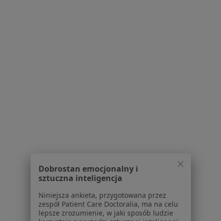
lek. Ewa Guśtak
·
Więcej
W trakcie specjalizacji (Psychiatra)
60 opinii
Adres
Online
Osiedle Oświecenia 44/7a, Kraków
•
Mapa
Centrum Medyczne UNIMED
Dobrostan emocjonalny i
Konsultacja psychiatryczna
320 zł
sztuczna inteligencja
Specjalista nie oferuje umawiania online pod tym adresem.
Niniejsza ankieta, przygotowana przez
zespół Patient Care Doctoralia, ma na celu
lepsze zrozumienie, w jaki sposób ludzie
Poproś o wizytę