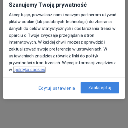
Szanujemy Twoją prywatność
Pokaż więcej usług
Akceptując, pozwalasz nam i naszym partnerom używać
plików cookie (lub podobnych technologii) do zbierania
danych do celów statystycznych i dostarczania treści w
lek. Katarzyna
Paulina Ziętarska
lek. Klaudia
oparciu o Twoje zwyczaje przeglądania stron
Frydrych
psychiatra
Żymańczyk
psychiatra
psychiatra
internetowych. W każdej chwili możesz sprawdzić i
zaktualizować swoje preferencje w ustawieniach. W
Zobacz wszystkich 5 specjalistów
ustawieniach znajdziesz również linki do polityk
Brak dostępnych specjalistów z wolnymi terminami w tym centrum medycznym.
prywatności stron trzecich. Więcej informacji znajdziesz
w
polityka cookies
Pokaż profil
Zaakceptuj
Edytuj ustawienia