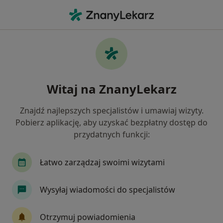
Me
Psychiatra • Łagiewniki-Borek Fałęcki, Kraków, małopolskie
Filtry
Mapa
Psychiatrzy Kraków Łagiewniki-Borek
Witaj na ZnanyLekarz
Fałęcki
Jak działają wyniki wyszukiwania
Znajdź najlepszych specjalistów i umawiaj wizyty.
Pobierz aplikację, aby uzyskać bezpłatny dostęp do
przydatnych funkcji:
Łatwo zarządzaj swoimi wizytami
Wysyłaj wiadomości do specjalistów
Bezpieczne płatności
Otrzymuj powiadomienia