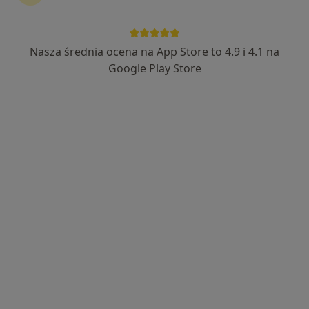
lek. Barbara Frączek
·
Więcej
Psychiatra
101 opinii
Nasza średnia ocena na App Store to 4.9 i 4.1 na
Zakopiańska 20/1, Kraków
•
Mapa
Google Play Store
Wizyta w gabinecie
Konsultacja psychiatryczna (pierwsza wizyta)
400 zł
Specjalista nie oferuje umawiania online pod tym adresem.
Poproś o wizytę
lek. Władysław Zapolski