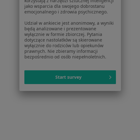
korzystają z narzędzi sztucznej inteligencji
jako wsparcia dla swojego dobrostanu
emocjonalnego i zdrowia psychicznego.
Udział w ankiecie jest anonimowy, a wyniki
będą analizowane i prezentowane
Bezpieczne płatności
wyłącznie w formie zbiorczej. Pytania
dotyczące nastolatków są skierowane
Magdalena Inga Skał-Mydłowska
wyłącznie do rodziców lub opiekunów
·
Więcej
Psychiatra, Psychoterapeuta
prawnych. Nie zbieramy informacji
530 opinii
bezpośrednio od osób niepełnoletnich.
Popularny specjalista: pacjenci chętnie płacą
online
Start survey
Konsultacja psychiatryczna online
380 zł
Specjalista nie oferuje umawiania online pod tym adresem.
Poproś o wizytę