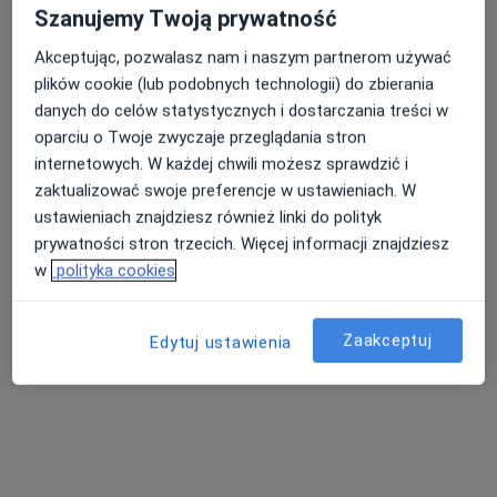
Szanujemy Twoją prywatność
Akceptując, pozwalasz nam i naszym partnerom używać
lek. Cezary Wejster
plików cookie (lub podobnych technologii) do zbierania
·
Więcej
Psychiatra
danych do celów statystycznych i dostarczania treści w
9 opinii
oparciu o Twoje zwyczaje przeglądania stron
Adres
Online
internetowych. W każdej chwili możesz sprawdzić i
zaktualizować swoje preferencje w ustawieniach. W
ustawieniach znajdziesz również linki do polityk
Cegielniana 4, Kraków
•
Mapa
prywatności stron trzecich. Więcej informacji znajdziesz
Poradnia Zdrowia Psychicznego Kraków Podgórze
w
polityka cookies
Specjalista nie oferuje umawiania online pod tym adresem.
Poproś o wizytę
Zaakceptuj
Edytuj ustawienia