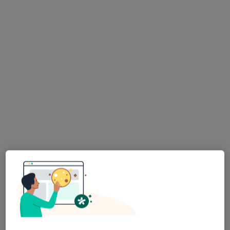
Przyjaźni Polsko-Węgierskiej 6/70, Kraków
•
Mapa
Konsultacja psychiatryczna (kolejna wizyta)
250 zł
Pokaż więcej usług
lek. Władysław
Zapolski
psychiatra
Brak dostępnych specjalistów z wolnymi terminami w tym centrum medycznym.
Pokaż profil