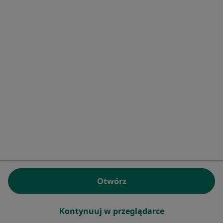
Usługi i zabiegi
Choroby
Pomoc
Aplikacje mobilne
Blog dla pacjentów
Dla profesjonalistów
Cennik
Dla lekarzy
Dla placówek medycznych
Noa Notes
nowość
Baza wiedzy
Centrum Pomocy dla Specjalisty
Kontakt
Otwórz
ZnanyLekarz - Strona główna
ZnanyLekarz Sp. z o.o.
Kontynuuj w przeglądarce
ul. Kolejowa 5/7