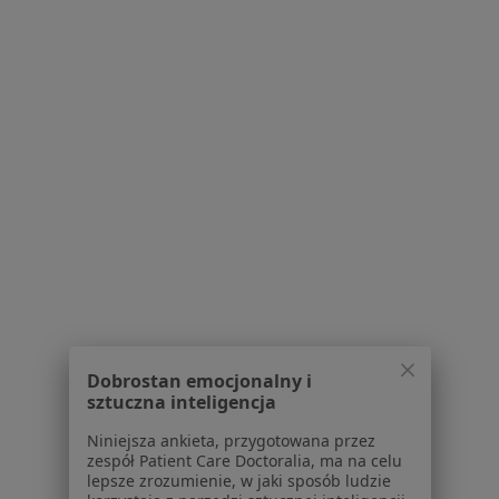
Bezpieczne płatności
Skupienie na pacjencie
Magdalena Kierszk
·
Więcej
Psychiatra
574 opinie
Popularny specjalista: pacjenci chętnie płacą
online
Konsultacja psychiatryczna dorosłych (wizyta kontrolna)
300 zł
Specjalista nie oferuje umawiania online pod tym adresem.
Poproś o wizytę
Dobrostan emocjonalny i
sztuczna inteligencja
Niniejsza ankieta, przygotowana przez
zespół Patient Care Doctoralia, ma na celu
lepsze zrozumienie, w jaki sposób ludzie