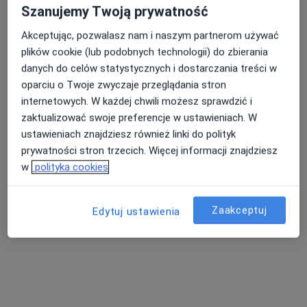
Stawowa 61 - Galeria Bronowice, Kraków
•
Mapa
Szanujemy Twoją prywatność
Konsultacja psychiatryczna (kolejna wizyta)
250 zł
Akceptując, pozwalasz nam i naszym partnerom używać
Pokaż więcej usług
plików cookie (lub podobnych technologii) do zbierania
danych do celów statystycznych i dostarczania treści w
oparciu o Twoje zwyczaje przeglądania stron
lek. Wojciech Moskal
lek. Anita Jakubas
lek. Kacper Kras
internetowych. W każdej chwili możesz sprawdzić i
psychiatra
psychiatra
psychiatra
zaktualizować swoje preferencje w ustawieniach. W
ustawieniach znajdziesz również linki do polityk
Brak dostępnych specjalistów z wolnymi terminami w tym centrum medycznym.
prywatności stron trzecich. Więcej informacji znajdziesz
Pokaż profil
w
polityka cookies
Zaakceptuj
Edytuj ustawienia