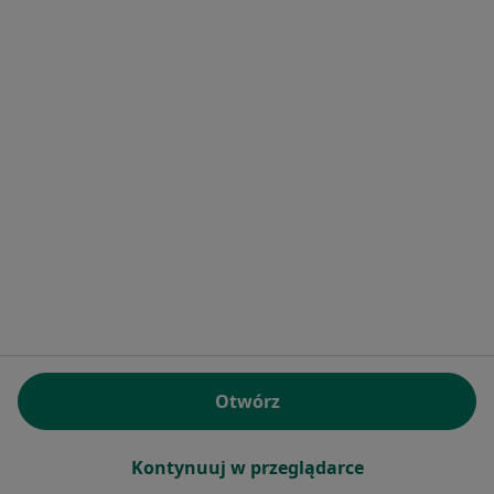
dr Daria Maria Ryżukiewicz
·
Więcej
Psychiatra
68 opinii
Niska 2, Kraków
•
Mapa
Centrum Medyczne PZU Zdrowie w Krakowie
Konsultacja psychiatryczna (kolejna wizyta)
290 zł
Specjalista nie oferuje umawiania online pod tym adresem.
Otwórz
Poproś o wizytę
Kontynuuj w przeglądarce