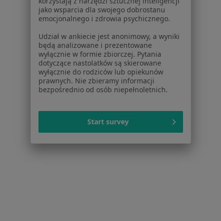
korzystają z narzędzi sztucznej inteligencji
Stawowa 61 - Galeria Bronowice, Kraków
•
Mapa
jako wsparcia dla swojego dobrostanu
Centrum Medyczne UNIMED
emocjonalnego i zdrowia psychicznego.
Konsultacja psychiatryczna
300 zł
Udział w ankiecie jest anonimowy, a wyniki
będą analizowane i prezentowane
Specjalista nie oferuje umawiania online pod tym adresem.
wyłącznie w formie zbiorczej. Pytania
dotyczące nastolatków są skierowane
Poproś o wizytę
wyłącznie do rodziców lub opiekunów
prawnych. Nie zbieramy informacji
bezpośrednio od osób niepełnoletnich.
Start survey
lek. Maria Widomska-Piwowar
·
Więcej
W trakcie specjalizacji (Psychiatra)
28 opinii