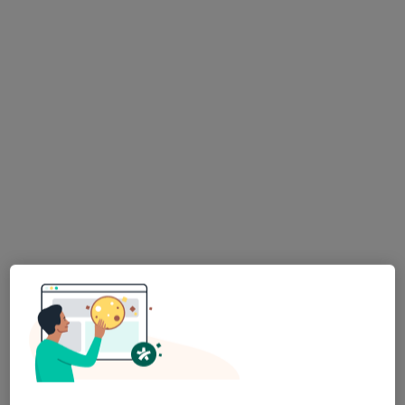
HARMONIA Poradnia Zdrowia Psychicznego Grupa LUX MED / PROFEMED Kraków - Lublańska 34
Konsultacja psychiatryczna (kolejna wizyta)
od 349 zł
Specjalista nie oferuje umawiania online pod tym adresem.
Poproś o wizytę
Wyróżniony
Bezpieczne płatności
Centrum Medyczne UNIMED
·
Więcej
Psychiatria, Endokrynologia, Pulmonologia
6857 opinii