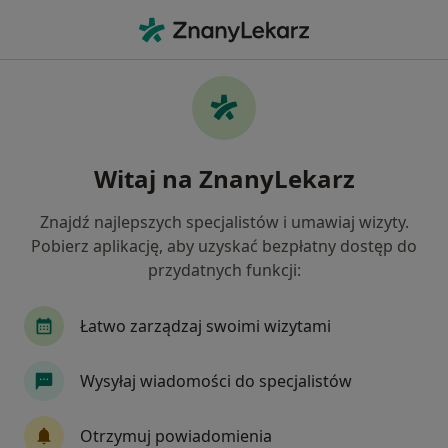
Me
Psychiatra • Prądnik Biały, Kraków, małopolskie
Filtry
Ubezpieczenie
Mapa
Psychiatrzy Kraków Prądnik Biały
Witaj na ZnanyLekarz
Jak działają wyniki wyszukiwania
Znajdź najlepszych specjalistów i umawiaj wizyty.
Pobierz aplikację, aby uzyskać bezpłatny dostęp do
Wybierz swoje ubezpieczenie
przydatnych funkcji:
NFZ
Allianz
INTER Polska
JP MEDICA
Łatwo zarządzaj swoimi wizytami
Wysyłaj wiadomości do specjalistów
Otrzymuj powiadomienia