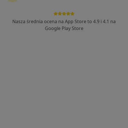
Nasza średnia ocena na App Store to 4.9 i 4.1 na
Wyróżniony
Google Play Store
dr n. med. Aneta Rewer
·
Więcej
Psychiatra
13 opinii
Adres
Online 1
Online 2
Online 3
Lublańska 34, Kraków
•
Mapa
HARMONIA Poradnia Zdrowia Psychicznego Grupa LUX MED / PROFEMED Kraków - Lublańska 34
Konsultacja psychiatryczna (kolejna wizyta)
od 369 zł
Specjalista nie oferuje umawiania online pod tym adresem.
Poproś o wizytę