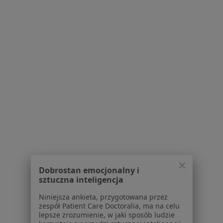
Brak dostępnych specjalistów z wolnymi terminami w tym centrum medycznym.
Pokaż profil
Bezpieczne płatności
lek. Kacper Kras
·
Więcej
W trakcie specjalizacji (Psychiatra)
Dobrostan emocjonalny i
sztuczna inteligencja
4 opinie
Niniejsza ankieta, przygotowana przez
Adres
Online
zespół Patient Care Doctoralia, ma na celu
lepsze zrozumienie, w jaki sposób ludzie