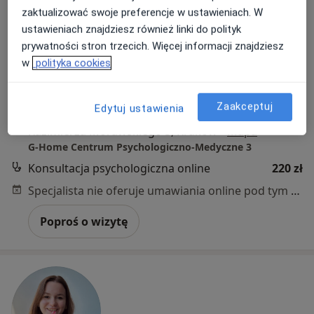
Bezpieczne płatności
zaktualizować swoje preferencje w ustawieniach. W
mgr Wiktoria Grozmani
ustawieniach znajdziesz również linki do polityk
·
Więcej
Psycholog, Psycholog dziecięcy, Psychoonkolog
prywatności stron trzecich. Więcej informacji znajdziesz
18 opinii
w
polityka cookies
Adres
Online 1
Online 2
Zaakceptuj
Edytuj ustawienia
Kazimierza Morawskiego 5, Kraków
•
Mapa
G-Home Centrum Psychologiczno-Medyczne 3
Konsultacja psychologiczna online
220 zł
Specjalista nie oferuje umawiania online pod tym adresem.
Poproś o wizytę