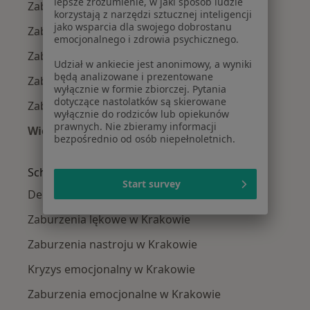
lepsze zrozumienie, w jaki sposób ludzie
Zaburzenia koncentracji w Wieliczce
korzystają z narzędzi sztucznej inteligencji
jako wsparcia dla swojego dobrostanu
Zaburzenia koncentracji w Niepołomicach
emocjonalnego i zdrowia psychicznego.
Zaburzenia koncentracji w Bochni
Udział w ankiecie jest anonimowy, a wyniki
będą analizowane i prezentowane
Zaburzenia koncentracji w Myślenicach
wyłącznie w formie zbiorczej. Pytania
dotyczące nastolatków są skierowane
Zaburzenia koncentracji w Brzesku
wyłącznie do rodziców lub opiekunów
prawnych. Nie zbieramy informacji
Więcej (12)
bezpośrednio od osób niepełnoletnich.
Więcej w kategorii: W pobliżu Krakowa
Schorzenia w Krakowie
Start survey
Depresja w Krakowie
Zaburzenia lękowe w Krakowie
Zaburzenia nastroju w Krakowie
Kryzys emocjonalny w Krakowie
Zaburzenia emocjonalne w Krakowie