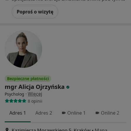
Poproś o wizytę
Bezpieczne płatności
mgr Alicja Ojrzyńska
·
Więcej
Psycholog
8 opinii
Adres 1
Adres 2
Online 1
Online 2
Kazimierza Morawskiego 5, Kraków
•
Mapa