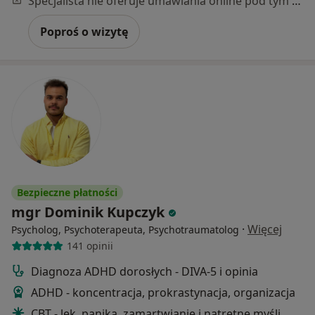
Specjalista nie oferuje umawiania online pod tym adresem.
Poproś o wizytę
Bezpieczne płatności
mgr Dominik Kupczyk
·
Więcej
Psycholog, Psychoterapeuta, Psychotraumatolog
141 opinii
Diagnoza ADHD dorosłych - DIVA-5 i opinia
ADHD - koncentracja, prokrastynacja, organizacja
CBT - lęk, panika, zamartwianie i natrętne myśli