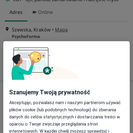
Adres
Online
Szewska, Kraków
•
Mapa
PsychoForma
Konsultacja psychologiczna
350 zł
Specjalista nie oferuje umawiania online pod tym adresem.
Poproś o wizytę
Szanujemy Twoją prywatność
Akceptując, pozwalasz nam i naszym partnerom używać
plików cookie (lub podobnych technologii) do zbierania
danych do celów statystycznych i dostarczania treści w
oparciu o Twoje zwyczaje przeglądania stron
internetowych. W każdej chwili możesz sprawdzić i