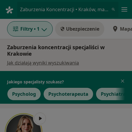
Me
Zaburzenia Koncentracji • Kraków, małopolskie
Filtry
• 1
Ubezpieczenie
Map
Zaburzenia koncentracji specjaliści w
Krakowie
Jak działają wyniki wyszukiwania
Jakiego specjalisty szukasz?
Psycholog
Psychoterapeuta
Psychiatra