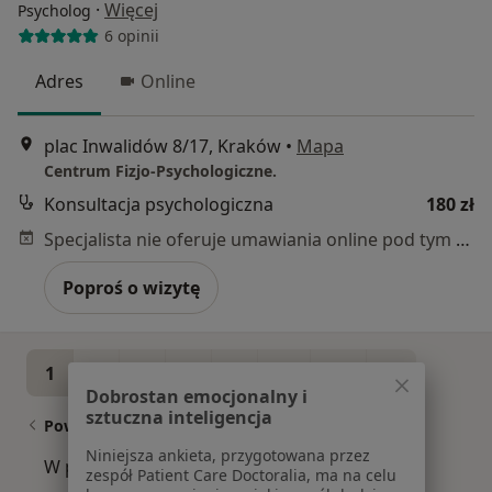
·
Więcej
Psycholog
6 opinii
Adres
Online
plac Inwalidów 8/17, Kraków
•
Mapa
Centrum Fizjo-Psychologiczne.
Konsultacja psychologiczna
180 zł
Specjalista nie oferuje umawiania online pod tym adresem.
Poproś o wizytę
1
2
3
4
5
...
34
Dobrostan emocjonalny i
sztuczna inteligencja
Powiązane wyszukiwania
Niniejsza ankieta, przygotowana przez
W pobliżu Krakowa
zespół Patient Care Doctoralia, ma na celu