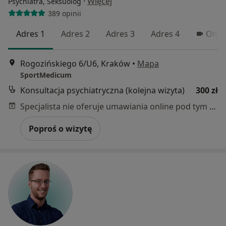
·
Więcej
Psychiatra, Seksuolog
389 opinii
Adres 1
Adres 2
Adres 3
Adres 4
Onli
Rogozińskiego 6/U6, Kraków
•
Mapa
SportMedicum
Konsultacja psychiatryczna (kolejna wizyta)
300 zł
Specjalista nie oferuje umawiania online pod tym adresem.
Poproś o wizytę