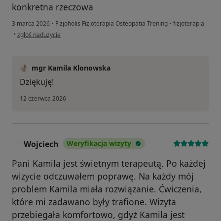
konkretna rzeczowa
3 marca 2026
•
Fizjoholis Fizjoterapia Osteopatia Trening
•
fizjoterapia
w opinii użytkownika Pacjent
•
zgłoś nadużycie
mgr Kamila Klonowska
Dziękuję!
12 czerwca 2026
Wojciech
Weryfikacja wizyty
W
Pani Kamila jest świetnym terapeutą. Po każdej
wizycie odczuwałem poprawę. Na każdy mój
problem Kamila miała rozwiązanie. Ćwiczenia,
które mi zadawano były trafione. Wizyta
przebiegała komfortowo, gdyż Kamila jest