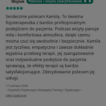
Wojtek
Płatność i wizyta zweryfikowane
W
Serdecznie polecam Kamilę. To świetna
fizjoterapeutka z bardzo profesjonalnym
podejściem do pacjenta. Podczas wizyty panuje
miła i komfortowa atmosfera, dzięki czemu
można czuć się swobodnie i bezpiecznie. Kamila
jest życzliwa, empatyczna i zawsze dokładnie
wyjaśnia przebieg terapii. Jej zaangażowanie
oraz indywidualne podejście do pacjenta
sprawiają, że efekty terapii są bardzo
satysfakcjonujące. Zdecydowanie polecam jej
usługi.
17 czerwca 2026
•
Fizjoholis Fizjoterapia Osteopatia Trening
•
fizjoterapia
•
w opinii użytkownika Wojtek
zgłoś nadużycie