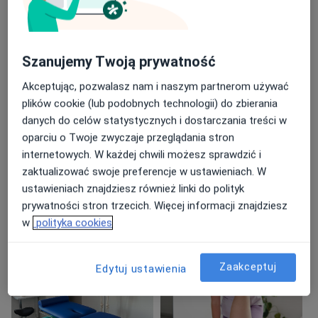
Pokaż więcej
Główne obszary pomocy
Stany pooperacyjne
Bóle kręgosłupa
Szanujemy Twoją prywatność
Rwa kulszowa
Dyskopatia
Akceptując, pozwalasz nam i naszym partnerom używać
a11
Zespoły bólowe (część górna, dolna, kręgosłup)
+92
plików cookie (lub podobnych technologii) do zbierania
danych do celów statystycznych i dostarczania treści w
Pacjenci których przyjmuję
oparciu o Twoje zwyczaje przeglądania stron
Dorośli
internetowych. W każdej chwili możesz sprawdzić i
Dzieci w wieku od 7 lat
zaktualizować swoje preferencje w ustawieniach. W
ustawieniach znajdziesz również linki do polityk
Rodzaje konsultacji
prywatności stron trzecich. Więcej informacji znajdziesz
Stacjonarne
Zobacz lokalizacje (1)
w
polityka cookies
Zdjęcia i filmy
Zaakceptuj
Edytuj ustawienia