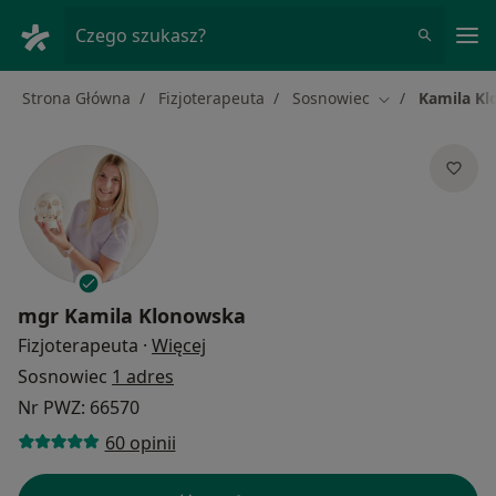
Me
Czego szukasz?
Strona Główna
Fizjoterapeuta
Sosnowiec
Kamila K
Zmień miasto
mgr
Kamila Klonowska
O specjalizacjach
Fizjoterapeuta
·
Więcej
Sosnowiec
1 adres
Nr PWZ: 66570
60 opinii