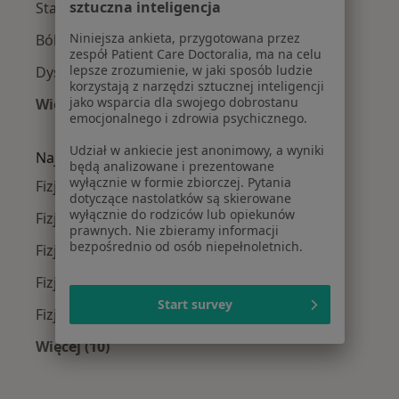
sztuczna inteligencja
Stany pourazowe w Sosnowcu
Niniejsza ankieta, przygotowana przez
Ból barku w Sosnowcu
zespół Patient Care Doctoralia, ma na celu
lepsze zrozumienie, w jaki sposób ludzie
Dyskopatia w Sosnowcu
korzystają z narzędzi sztucznej inteligencji
jako wsparcia dla swojego dobrostanu
Więcej (15)
emocjonalnego i zdrowia psychicznego.
Więcej w kategorii: Najczęście leczone chorob
Udział w ankiecie jest anonimowy, a wyniki
Najpopularniejsze ubezpieczenia
będą analizowane i prezentowane
wyłącznie w formie zbiorczej. Pytania
Fizjoterapeuci z Medicover w Sosnowcu
dotyczące nastolatków są skierowane
wyłącznie do rodziców lub opiekunów
Fizjoterapeuci z Compensa w Sosnowcu
prawnych. Nie zbieramy informacji
bezpośrednio od osób niepełnoletnich.
Fizjoterapeuci z NFZ w Sosnowcu
Fizjoterapeuci z PZU Zdrowie w Sosnowcu
Start survey
Fizjoterapeuci z Allianz w Sosnowcu
Więcej (10)
Więcej w kategorii: Najpopularniejsze ubezpi