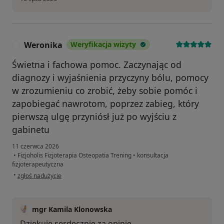
Weronika
Weryfikacja wizyty
W
Świetna i fachowa pomoc. Zaczynając od
diagnozy i wyjaśnienia przyczyny bólu, pomocy
w zrozumieniu co zrobić, żeby sobie pomóc i
zapobiegać nawrotom, poprzez zabieg, który
pierwszą ulgę przyniósł już po wyjściu z
gabinetu
11 czerwca 2026
•
Fizjoholis Fizjoterapia Osteopatia Trening
•
konsultacja
fizjoterapeutyczna
w opinii użytkownika Weronika
•
zgłoś nadużycie
mgr Kamila Klonowska
Dziękuję serdecznie za opinię.