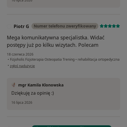
16 lipca 2026
Piotr G
Numer telefonu zweryfikowany
P
Mega komunikatywna specjalistka. Widać
postępy już po kilku wizytach. Polecam
18 czerwca 2026
•
Fizjoholis Fizjoterapia Osteopatia Trening
•
rehabilitacja ortopedyczna
w opinii użytkownika Piotr G
•
zgłoś nadużycie
mgr Kamila Klonowska
Dziękuję za opinię :)
16 lipca 2026