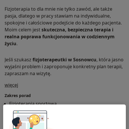
Fizjoterapia to dla mnie nie tylko zawód, ale także
pasja, dlatego w pracy stawiam na indywidualne,
spokojne i całościowe podejście do każdego pacjenta.
Moim celem jest
skuteczna, bezpieczna terapia i
realna poprawa funkcjonowania w codziennym
życiu
.
Jeśli szukasz
fizjoterapeutki w Sosnowcu
, która jasno
wyjaśni problem i zaproponuje konkretny plan terapii,
zapraszam na wizytę.
O mnie
więcej
Zakres porad
Fizjoterapia sportowa
Fizjoterapia
Rehabilitacja medyczna
Rehabilitacja pourazowa