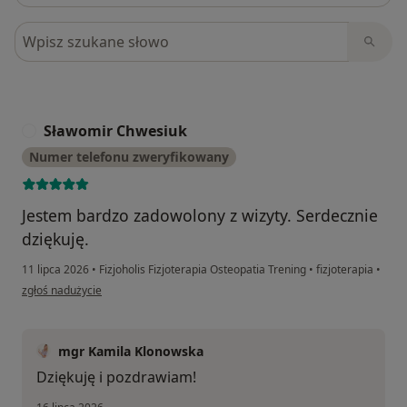
Szukaj w opiniach
Sławomir Chwesiuk
S
Numer telefonu zweryfikowany
Jestem bardzo zadowolony z wizyty. Serdecznie
dziękuję.
11 lipca 2026
•
Fizjoholis Fizjoterapia Osteopatia Trening
•
fizjoterapia
•
w opinii użytkownika Sławomir Chwesiuk
zgłoś nadużycie
mgr Kamila Klonowska
Dziękuję i pozdrawiam!