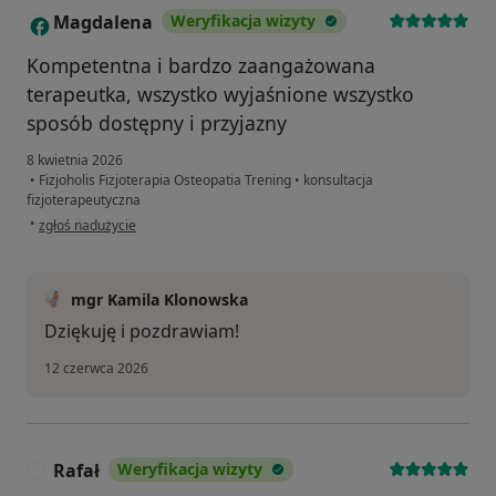
Magdalena
Weryfikacja wizyty
M
Kompetentna i bardzo zaangażowana
terapeutka, wszystko wyjaśnione wszystko
sposób dostępny i przyjazny
8 kwietnia 2026
•
Fizjoholis Fizjoterapia Osteopatia Trening
•
konsultacja
fizjoterapeutyczna
w opinii użytkownika Magdalena
•
zgłoś nadużycie
mgr Kamila Klonowska
Dziękuję i pozdrawiam!
12 czerwca 2026
Rafał
Weryfikacja wizyty
R