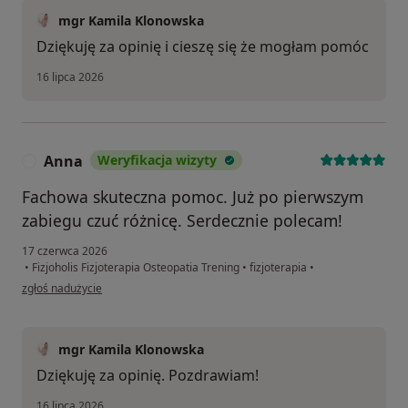
mgr Kamila Klonowska
Dziękuję za opinię i cieszę się że mogłam pomóc
16 lipca 2026
Anna
Weryfikacja wizyty
A
Fachowa skuteczna pomoc. Już po pierwszym
zabiegu czuć różnicę. Serdecznie polecam!
17 czerwca 2026
•
Fizjoholis Fizjoterapia Osteopatia Trening
•
fizjoterapia
•
w opinii użytkownika Anna
zgłoś nadużycie
mgr Kamila Klonowska
Dziękuję za opinię. Pozdrawiam!
16 lipca 2026