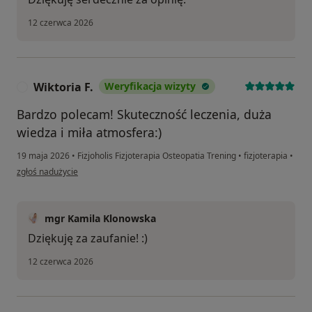
12 czerwca 2026
Wiktoria F.
Weryfikacja wizyty
W
Bardzo polecam! Skuteczność leczenia, duża
wiedza i miła atmosfera:)
19 maja 2026
•
Fizjoholis Fizjoterapia Osteopatia Trening
•
fizjoterapia
•
w opinii użytkownika Wiktoria F.
zgłoś nadużycie
mgr Kamila Klonowska
Dziękuję za zaufanie! :)
12 czerwca 2026