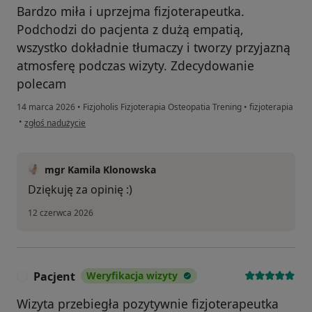
Bardzo miła i uprzejma fizjoterapeutka.
Podchodzi do pacjenta z dużą empatią,
wszystko dokładnie tłumaczy i tworzy przyjazną
atmosferę podczas wizyty. Zdecydowanie
polecam
14 marca 2026
•
Fizjoholis Fizjoterapia Osteopatia Trening
•
fizjoterapia
w opinii użytkownika Rafał
•
zgłoś nadużycie
mgr Kamila Klonowska
Dziękuję za opinię :)
12 czerwca 2026
Pacjent
Weryfikacja wizyty
P
Wizyta przebiegła pozytywnie fizjoterapeutka