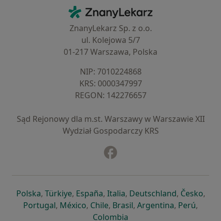
Kontakt
ZnanyLekarz - Strona główna
ZnanyLekarz Sp. z o.o.
ul. Kolejowa 5/7
01-217 Warszawa, Polska
NIP: ⁠7010224868
KRS: ⁠0000347997
REGON: ⁠142276657
Sąd Rejonowy dla m.st. Warszawy w Warszawie XII
Wydział Gospodarczy KRS
Facebook
otwiera się w nowej karcie
otwiera się w nowej karcie
otwiera się w nowej karcie
otwiera się w nowej karcie
otwiera się w nowej karci
otwiera się
otwi
Polska
,
Türkiye
,
España
,
Italia
,
Deutschland
,
Česko
,
otwiera się w nowej karcie
otwiera się w nowej karcie
otwiera się w nowej karcie
otwiera się w nowej kar
otwiera się 
otwier
Portugal
,
México
,
Chile
,
Brasil
,
Argentina
,
Perú
,
otwiera się w nowej karc
Colombia