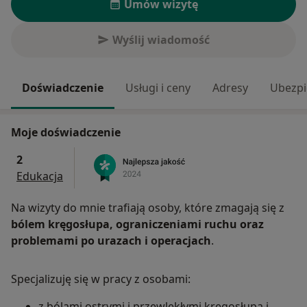
Umów wizytę
Wyślij wiadomość
Doświadczenie
Usługi i ceny
Adresy
Ubezpi
Moje doświadczenie
2
Edukacja
Na wizyty do mnie trafiają osoby, które zmagają się z
bólem kręgosłupa, ograniczeniami ruchu oraz
problemami po urazach i operacjach
.
Specjalizuję się w pracy z osobami:
z bólami ostrymi i przewlekłymi kręgosłupa i