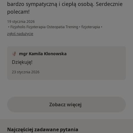
bardzo sympatyczną i ciepłą osobą. Serdecznie
polecam!
19 stycznia 2026
•
Fizjoholis Fizjoterapia Osteopatia Trening
•
fizjoterapia
•
w opinii użytkownika Wojciech
zgłoś nadużycie
mgr Kamila Klonowska
Dziękuję!
23 stycznia 2026
Zobacz więcej
opinie powyżej
Najczęściej zadawane pytania