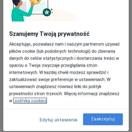
Szanujemy Twoją prywatność
Bezpieczne płatności
Akceptując, pozwalasz nam i naszym partnerom używać
Małgorzata Lytek
plików cookie (lub podobnych technologii) do zbierania
danych do celów statystycznych i dostarczania treści w
·
Więcej
Fizjoterapeuta
oparciu o Twoje zwyczaje przeglądania stron
4 opinie
internetowych. W każdej chwili możesz sprawdzić i
Porcelanowa 23 bud. S, Katowice
•
Mapa
zaktualizować swoje preferencje w ustawieniach. W
OdnovaClinic - Centrum Kompleksowej Fizjoterapii i Rehabilitacji
ustawieniach znajdziesz również linki do polityk
Konsultacja fizjoterapeutyczna
220 zł
prywatności stron trzecich. Więcej informacji znajdziesz
w
polityka cookies
Specjalista nie oferuje umawiania online pod tym adresem.
Poproś o wizytę
Zaakceptuj
Edytuj ustawienia