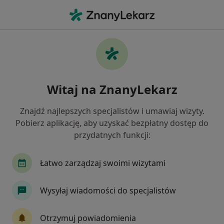
Me
Łokieć Golfisty • Sosnowiec, śląskie
Filtry
• 1
Ubezpieczenie
Map
Łokieć golfisty specjaliści w Sosnowcu
Witaj na ZnanyLekarz
Jak działają wyniki wyszukiwania
Znajdź najlepszych specjalistów i umawiaj wizyty.
Pobierz aplikację, aby uzyskać bezpłatny dostęp do
Jakiego specjalisty szukasz?
przydatnych funkcji:
Fizjoterapeuta
Ortopeda
Neurolog
C
Łatwo zarządzaj swoimi wizytami
Wysyłaj wiadomości do specjalistów
Otrzymuj powiadomienia