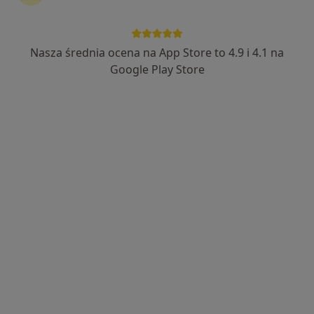
Nasza średnia ocena na App Store to 4.9 i 4.1 na
Bezpieczne płatności
Google Play Store
mgr Urszula Ułamek
·
Więcej
Fizjoterapeuta
29 opinii
Porcelanowa 23 bud. S, Katowice
•
Mapa
OdnovaClinic - Centrum Kompleksowej Fizjoterapii i Rehabilitacji
Konsultacja fizjoterapeutyczna
220 zł
Specjalista nie oferuje umawiania online pod tym adresem.
Poproś o wizytę