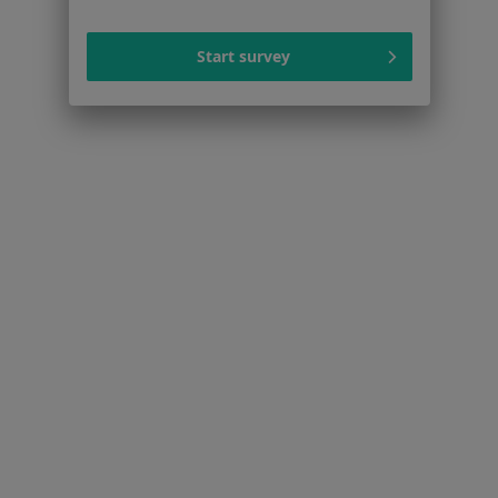
Więcej (15)
Więcej w kategorii: Schorzenia w Sosnowcu
Start survey
Strona Główna
Choroby
Łokieć Golfisty
Zmień miasto
Sosnowiec
Zmień miasto
Serwis
Regulamin
Polityka prywatności pacjentów
Polityka prywatności profesjonalistów
Polityka prywatności dla profesjonalistów, których
dane pozyskaliśmy samodzielnie
Polityka cookies