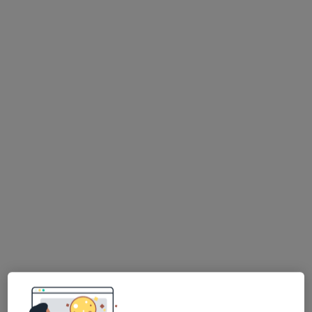
Bezpieczne płatności
dr n. med. i n. o zdr. Grzegorz Szlachta
·
Więcej
Fizjoterapeuta
60 opinii
Jana Długosza 17, Sosnowiec
•
Mapa
RehaDiet Fizjoterapia i Dietetyka
Fizjoterapia
200 zł
Specjalista nie oferuje umawiania online pod tym adresem.
Poproś o wizytę