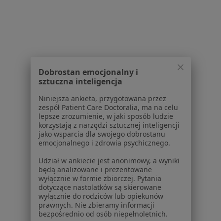
łokieć golfisty w Katowicach
łokieć golfisty w Gliwicach
łokieć golfisty w Tychach
łokieć golfisty w Chorzowie
Dobrostan emocjonalny i
sztuczna inteligencja
łokieć golfisty w Zabrzu
Niniejsza ankieta, przygotowana przez
Więcej (14)
zespół Patient Care Doctoralia, ma na celu
Więcej w kategorii: W pobliżu Sosnowca
lepsze zrozumienie, w jaki sposób ludzie
korzystają z narzędzi sztucznej inteligencji
Schorzenia w Sosnowcu
jako wsparcia dla swojego dobrostanu
emocjonalnego i zdrowia psychicznego.
Choroby chirurgiczne w Sosnowcu
Udział w ankiecie jest anonimowy, a wyniki
Zmiany skórne w Sosnowcu
będą analizowane i prezentowane
wyłącznie w formie zbiorczej. Pytania
Znamiona w Sosnowcu
dotyczące nastolatków są skierowane
wyłącznie do rodziców lub opiekunów
żylaki kończyn dolnych w Sosnowcu
prawnych. Nie zbieramy informacji
bezpośrednio od osób niepełnoletnich.
Hemoroidy w Sosnowcu