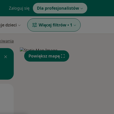
Zaloguj się
Dla profesjonalistów
je dzieci
Więcej filtrów
•
1
ukiwania
Powiększ mapę
Wt,
Śr,
Czw,
11 Sie
12 Sie
13 Sie