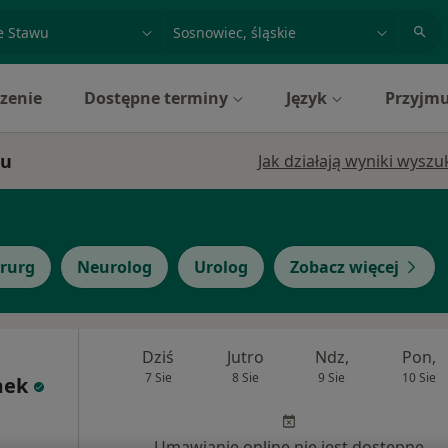
acja, badanie lub nazwisko
miasto lub dzielnica
zenie
Dostępne terminy
Język
Przyjmu
cu
Jak działają wyniki wysz
irurg
Neurolog
Urolog
Zobacz więcej
Dziś
Jutro
Ndz,
Pon,
7 Sie
8 Sie
9 Sie
10 Sie
mek
Umawianie online nie jest dostępne