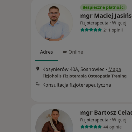
Bezpieczne płatności
mgr Maciej Jasińs
·
Więcej
Fizjoterapeuta
211 opinii
Adres
Online
Kosynierów 40A, Sosnowiec
•
Mapa
Fizjoholis Fizjoterapia Osteopatia Trening
Konsultacja fizjoterapeutyczna
mgr Bartosz Cela
·
Więcej
Fizjoterapeuta
44 opinie