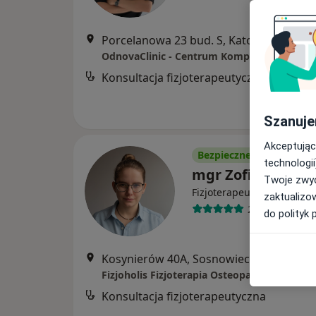
Porcelanowa 23 bud. S, Katowice
•
Map
Konsultacja fizjoterapeutyczna
Szanuje
Akceptując
Bezpieczne płatności
technologii
mgr Zofia Jochem
Twoje zwyc
·
Więcej
Fizjoterapeuta
zaktualizo
26 opinii
do polityk 
Kosynierów 40A, Sosnowiec
•
Mapa
Fizjoholis Fizjoterapia Osteopatia Trening
Konsultacja fizjoterapeutyczna