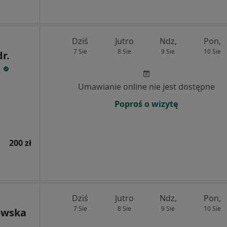
Dziś
Jutro
Ndz,
Pon,
7 Sie
8 Sie
9 Sie
10 Sie
dr.
a
Umawianie online nie jest dostępne
Poproś o wizytę
200 zł
Dziś
Jutro
Ndz,
Pon,
7 Sie
8 Sie
9 Sie
10 Sie
owska