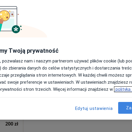
Poproś o wizytę
a
OdnovaClinic - Centrum Kompleksowej Fizjoterapii i Rehabilitacji
220 zł
my Twoją prywatność
, pozwalasz nam i naszym partnerom używać plików cookie (lub p
Dziś
Jutro
Ndz,
Pon,
) do zbierania danych do celów statystycznych i dostarczania treśc
7 Sie
8 Sie
9 Sie
10 Sie
czyk
zaje przeglądania stron internetowych. W każdej chwili możesz spr
wać swoje preferencje w ustawieniach. W ustawieniach znajdziesz ró
prywatności stron trzecich. Więcej informacji znajdziesz w
polityka
Umawianie online nie jest dostępne
Poproś o wizytę
Za
Edytuj ustawienia
200 zł