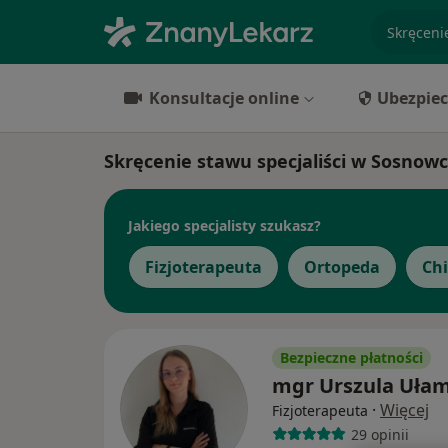
specjaliz
Konsultacje online
Ubezpiec
Skręcenie stawu specjaliści w Sosnow
Jakiego specjalisty szukasz?
Fizjoterapeuta
Ortopeda
Ch
Bezpieczne płatności
mgr Urszula Uła
·
Więcej
Fizjoterapeuta
29 opinii