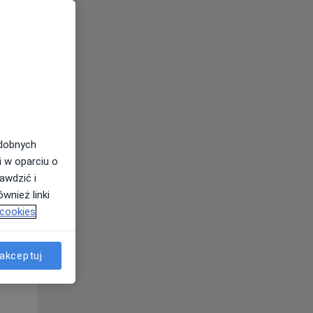
odobnych
Wt,
Śr,
Czw,
i w oparciu o
11 Sie
12 Sie
13 Sie
awdzić i
wnież linki
 cookies
akceptuj