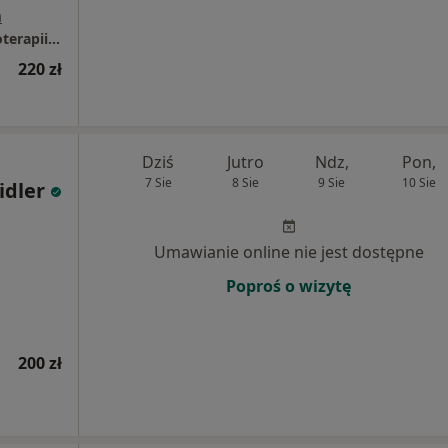
a
OdnovaClinic - Centrum Kompleksowej Fizjoterapii i Rehabilitacji
220 zł
Dziś
Jutro
Ndz,
Pon,
7 Sie
8 Sie
9 Sie
10 Sie
idler
Umawianie online nie jest dostępne
Poproś o wizytę
200 zł