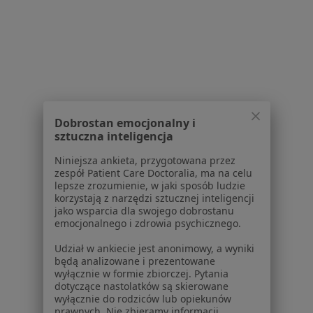
Powiązane wyszukiwania
W pobliżu Sosnowca
Ból pleców w Katowicach
Ból pleców w Gliwicach
Ból pleców w Chorzowie
Dobrostan emocjonalny i
Ból pleców w Tychach
sztuczna inteligencja
Ból pleców w Zabrzu
Niniejsza ankieta, przygotowana przez
zespół Patient Care Doctoralia, ma na celu
Więcej (14)
lepsze zrozumienie, w jaki sposób ludzie
Więcej w kategorii: W pobliżu Sosnowca
korzystają z narzędzi sztucznej inteligencji
jako wsparcia dla swojego dobrostanu
Schorzenia w Sosnowcu
emocjonalnego i zdrowia psychicznego.
Nadciśnienie tętnicze w Sosnowcu
Udział w ankiecie jest anonimowy, a wyniki
będą analizowane i prezentowane
Niewydolność serca w Sosnowcu
wyłącznie w formie zbiorczej. Pytania
dotyczące nastolatków są skierowane
Zaburzenia rytmu serca w Sosnowcu
wyłącznie do rodziców lub opiekunów
prawnych. Nie zbieramy informacji