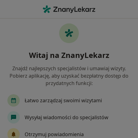
Me
Ból Pleców • Sosnowiec, śląskie
Filtry
• 1
Ubezpieczenie
Map
Ból pleców specjaliści w Sosnowcu
Witaj na ZnanyLekarz
Jak działają wyniki wyszukiwania
Znajdź najlepszych specjalistów i umawiaj wizyty.
Pobierz aplikację, aby uzyskać bezpłatny dostęp do
Jakiego specjalisty szukasz?
przydatnych funkcji:
Fizjoterapeuta
Ortopeda
Neurolog
I
Łatwo zarządzaj swoimi wizytami
Wysyłaj wiadomości do specjalistów
Otrzymuj powiadomienia