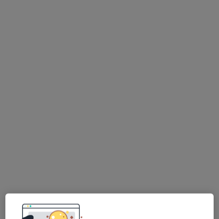
Bezpieczne płatności
mgr Zofia Jochemczyk
·
Więcej
Fizjoterapeuta
26 opinii
Kosynierów 40A, Sosnowiec
•
Mapa
Fizjoholis Fizjoterapia Osteopatia Trening
Konsultacja fizjoterapeutyczna
200 zł
Specjalista nie oferuje umawiania online pod tym adresem.
Poproś o wizytę