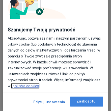
Szanujemy Twoją prywatność
Bezpieczne płatności
Akceptując, pozwalasz nam i naszym partnerom używać
Małgorzata Lytek
plików cookie (lub podobnych technologii) do zbierania
·
Więcej
Fizjoterapeuta
danych do celów statystycznych i dostarczania treści w
4 opinie
oparciu o Twoje zwyczaje przeglądania stron
internetowych. W każdej chwili możesz sprawdzić i
Porcelanowa 23 bud. S, Katowice
•
Mapa
zaktualizować swoje preferencje w ustawieniach. W
OdnovaClinic - Centrum Kompleksowej Fizjoterapii i Rehabilitacji
ustawieniach znajdziesz również linki do polityk
Konsultacja fizjoterapeutyczna
220 zł
prywatności stron trzecich. Więcej informacji znajdziesz
Specjalista nie oferuje umawiania online pod tym adresem.
w
polityka cookies
Poproś o wizytę
Zaakceptuj
Edytuj ustawienia