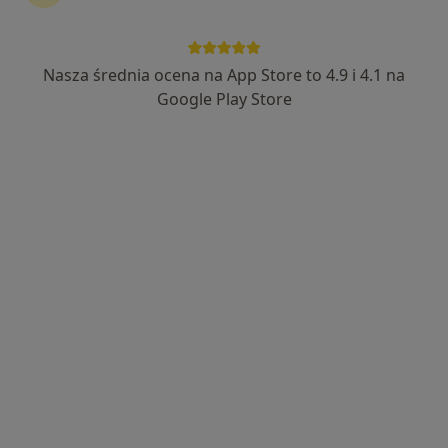
Nasza średnia ocena na App Store to 4.9 i 4.1 na
Bezpieczne płatności
Google Play Store
mgr Maciej Janicki
·
Więcej
Fizjoterapeuta
6 opinii
Porcelanowa 23 bud. S, Katowice
•
Mapa
OdnovaClinic - Centrum Kompleksowej Fizjoterapii i Rehabilitacji
Konsultacja fizjoterapeutyczna
220 zł
Specjalista nie oferuje umawiania online pod tym adresem.
Poproś o wizytę