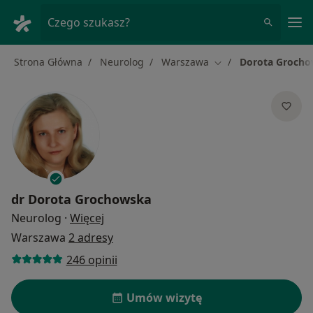
Me
Czego szukasz?
Strona Główna
Neurolog
Warszawa
Dorota Groch
Zmień miasto
dr
Dorota Grochowska
O specjalizacjach
Neurolog
·
Więcej
Warszawa
2 adresy
246 opinii
Umów wizytę