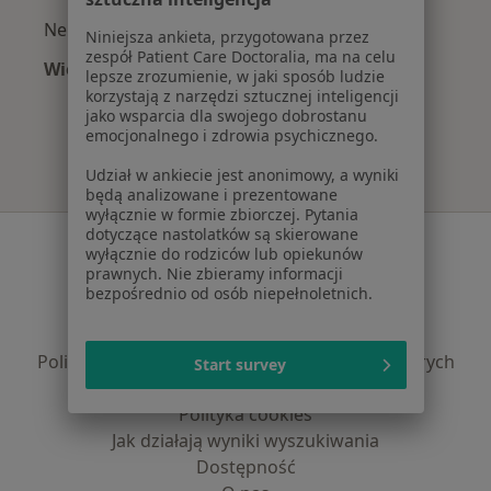
Neurolodzy z Compensa w Warszawie
Niniejsza ankieta, przygotowana przez
zespół Patient Care Doctoralia, ma na celu
Więcej (8)
lepsze zrozumienie, w jaki sposób ludzie
Więcej w kategorii: Najpopularniejsze ubezpie
korzystają z narzędzi sztucznej inteligencji
jako wsparcia dla swojego dobrostanu
emocjonalnego i zdrowia psychicznego.
Udział w ankiecie jest anonimowy, a wyniki
będą analizowane i prezentowane
wyłącznie w formie zbiorczej. Pytania
dotyczące nastolatków są skierowane
Serwis
wyłącznie do rodziców lub opiekunów
prawnych. Nie zbieramy informacji
Regulamin
bezpośrednio od osób niepełnoletnich.
Polityka prywatności pacjentów
Polityka prywatności profesjonalistów
Polityka prywatności dla profesjonalistów, których
Start survey
dane pozyskaliśmy samodzielnie
Polityka cookies
Jak działają wyniki wyszukiwania
Dostępność