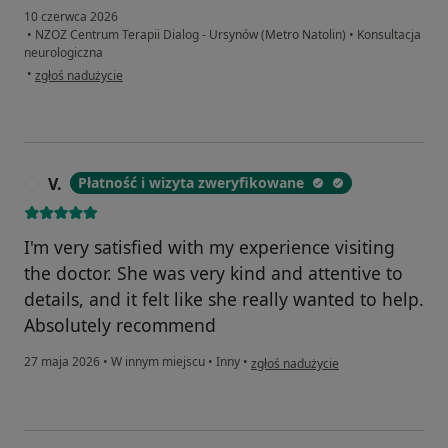
10 czerwca 2026
•
NZOZ Centrum Terapii Dialog - Ursynów (Metro Natolin)
•
Konsultacja
neurologiczna
w opinii użytkownika Piotr K
•
zgłoś nadużycie
V.
Płatność i wizyta zweryfikowane
V
I'm very satisfied with my experience visiting
the doctor. She was very kind and attentive to
details, and it felt like she really wanted to help.
Absolutely recommend
w opinii użytkownika V.
27 maja 2026
•
W innym miejscu
•
Inny
•
zgłoś nadużycie