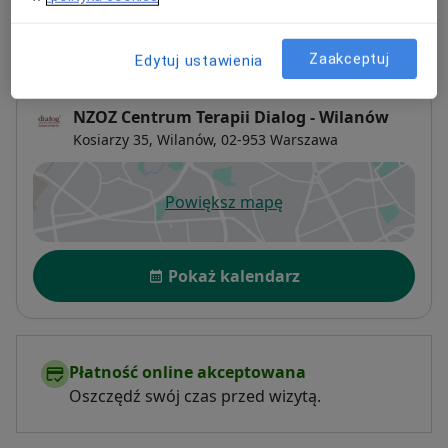
Adres 1
Adres 2
Zaakceptuj
Edytuj ustawienia
NZOZ Centrum Terapii Dialog - Wilanów
Kosiarzy 35,
Wilanów
, 02-953
Warszawa
Powiększ mapę
otwiera się w nowej karcie
Dostępność
Pokaż kalendarz
Płatność online akceptowana
Oszczędź swój czas przed wizytą.