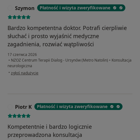
Szymon
Płatność i wizyta zweryfikowane
S
Bardzo kompetentna doktor. Potrafi cierpliwie
słuchać i prosto wyjaśnić medyczne
zagadnienia, rozwiać wątpliwości
17 czerwca 2026
•
NZOZ Centrum Terapii Dialog - Ursynów (Metro Natolin)
•
Konsultacja
neurologiczna
w opinii użytkownika Szymon
•
zgłoś nadużycie
Piotr K
Płatność i wizyta zweryfikowane
P
Kompetentnie i bardzo logicznie
przeprowadzona konsultacja