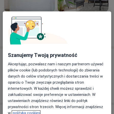
Jest członkiem Polskiego Towarzystwa Neurofizjologii
Klinicznej oraz Polskiego Towarzystwa
Neurologicznego.
Zobacz galerię (6)
Posiada uprawnienia do wystawiania recept na leki
Pokaż więcej
refundowane (NFZ) oraz zwolnień lekarskich ZUS-ZLA
o doświadczeniu
(L4).
Szanujemy Twoją prywatność
Usługi i ceny
Akceptując, pozwalasz nam i naszym partnerom używać
Konsultacja neurologiczna
Umów wizytę
plików cookie (lub podobnych technologii) do zbierania
300 zł
Szczegóły
danych do celów statystycznych i dostarczania treści w
oparciu o Twoje zwyczaje przeglądania stron
internetowych. W każdej chwili możesz sprawdzić i
W jaki sposób ustalane są ceny?
zaktualizować swoje preferencje w ustawieniach. W
ustawieniach znajdziesz również linki do polityk
prywatności stron trzecich. Więcej informacji znajdziesz
Adresy (2)
w
polityka cookies