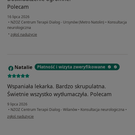
Polecam
16 lipca 2026
•
NZOZ Centrum Terapii Dialog - Ursynów (Metro Natolin)
•
Konsultacja
neurologiczna
w opinii użytkownika Marta
•
zgłoś nadużycie
Natalie
Płatność i wizyta zweryfikowane
N
Wspaniała lekarka. Bardzo skrupulatna.
Świetnie wszystko wytłumaczyła. Polecam
9 lipca 2026
•
NZOZ Centrum Terapii Dialog - Wilanów
•
Konsultacja neurologiczna
•
w opinii użytkownika Natalie
zgłoś nadużycie