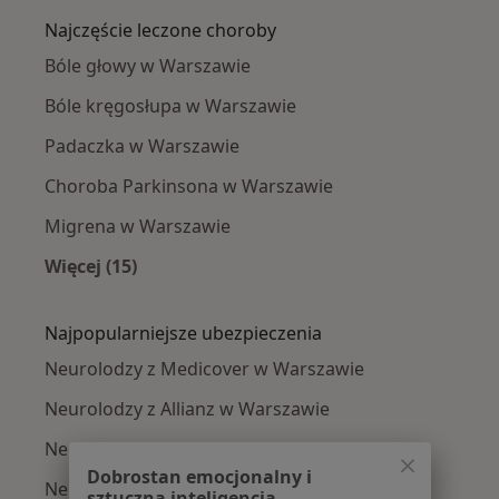
Najczęście leczone choroby
Bóle głowy w Warszawie
Bóle kręgosłupa w Warszawie
Padaczka w Warszawie
Choroba Parkinsona w Warszawie
Migrena w Warszawie
Więcej (15)
Więcej w kategorii: Najczęście leczone chorob
Najpopularniejsze ubezpieczenia
Neurolodzy z Medicover w Warszawie
Neurolodzy z Allianz w Warszawie
Neurolodzy z INTER Polska w Warszawie
Dobrostan emocjonalny i
Neurolodzy z Signal Iduna w Warszawie
sztuczna inteligencja