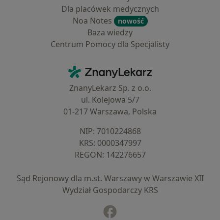
Dla placówek medycznych
Noa Notes
nowość
Baza wiedzy
Centrum Pomocy dla Specjalisty
Kontakt
ZnanyLekarz - Strona główna
ZnanyLekarz Sp. z o.o.
ul. Kolejowa 5/7
01-217 Warszawa, Polska
NIP: ⁠7010224868
KRS: ⁠0000347997
REGON: ⁠142276657
Sąd Rejonowy dla m.st. Warszawy w Warszawie XII
Wydział Gospodarczy KRS
Facebook
otwiera się w nowej karcie