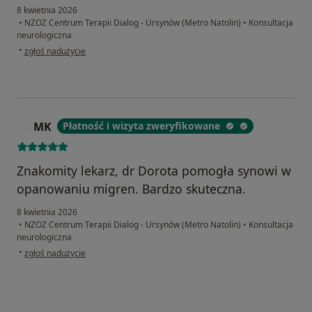
8 kwietnia 2026
•
NZOZ Centrum Terapii Dialog - Ursynów (Metro Natolin)
•
Konsultacja
neurologiczna
w opinii użytkownika Zenon
•
zgłoś nadużycie
MK
Płatność i wizyta zweryfikowane
M
Znakomity lekarz, dr Dorota pomogła synowi w
opanowaniu migren. Bardzo skuteczna.
8 kwietnia 2026
•
NZOZ Centrum Terapii Dialog - Ursynów (Metro Natolin)
•
Konsultacja
neurologiczna
w opinii użytkownika MK
•
zgłoś nadużycie