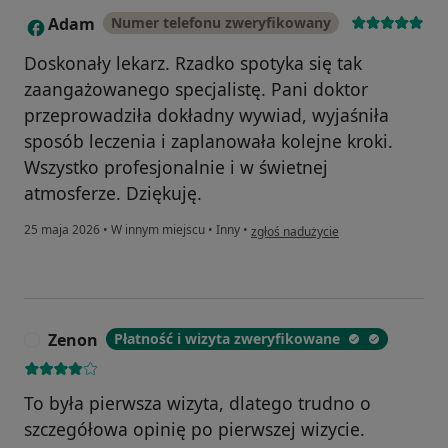
Adam
Numer telefonu zweryfikowany
A
Doskonały lekarz. Rzadko spotyka się tak
zaangażowanego specjalistę. Pani doktor
przeprowadziła dokładny wywiad, wyjaśniła
sposób leczenia i zaplanowała kolejne kroki.
Wszystko profesjonalnie i w świetnej
atmosferze. Dziękuję.
w opinii użytkownika Adam
25 maja 2026
•
W innym miejscu
•
Inny
•
zgłoś nadużycie
Zenon
Płatność i wizyta zweryfikowane
Z
To była pierwsza wizyta, dlatego trudno o
szczegółowa opinię po pierwszej wizycie.