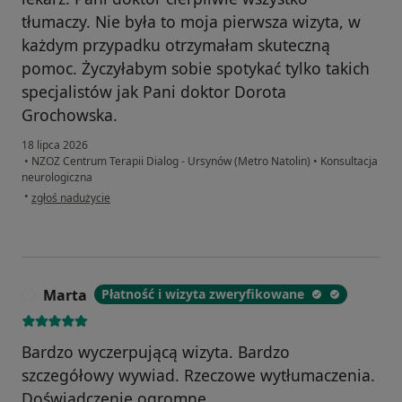
tłumaczy. Nie była to moja pierwsza wizyta, w
każdym przypadku otrzymałam skuteczną
pomoc. Życzyłabym sobie spotykać tylko takich
specjalistów jak Pani doktor Dorota
Grochowska.
18 lipca 2026
•
NZOZ Centrum Terapii Dialog - Ursynów (Metro Natolin)
•
Konsultacja
neurologiczna
w opinii użytkownika Agnieszka Pakuła
•
zgłoś nadużycie
Marta
Płatność i wizyta zweryfikowane
M
Bardzo wyczerpującą wizyta. Bardzo
szczegółowy wywiad. Rzeczowe wytłumaczenia.
Doświadczenie ogromne.