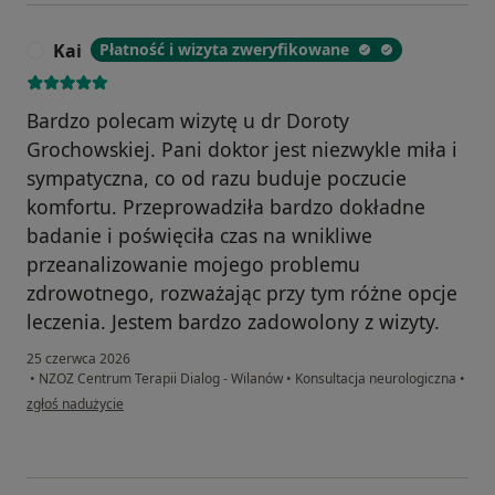
Kai
Płatność i wizyta zweryfikowane
K
Bardzo polecam wizytę u dr Doroty
Grochowskiej. Pani doktor jest niezwykle miła i
sympatyczna, co od razu buduje poczucie
komfortu. Przeprowadziła bardzo dokładne
badanie i poświęciła czas na wnikliwe
przeanalizowanie mojego problemu
zdrowotnego, rozważając przy tym różne opcje
leczenia. Jestem bardzo zadowolony z wizyty.
25 czerwca 2026
•
NZOZ Centrum Terapii Dialog - Wilanów
•
Konsultacja neurologiczna
•
w opinii użytkownika Kai
zgłoś nadużycie